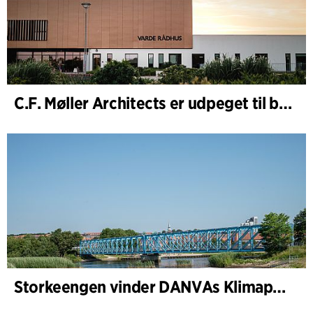
C.F. Møller Architects er udpeget til bygherrerådgiver i udvidelsen af Varde Rådhus
Storkeengen vinder DANVAs Klimapris 2025 – og bygger videre på tidligere arkitekturanerkendelse