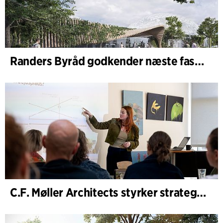
Randers Byråd godkender næste fase af udvidelsen af Randers Regnskov
C.F. Møller Architects styrker strategisk rådgivning i de tidlige faser