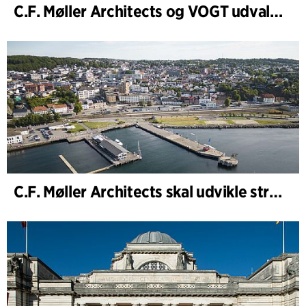
C.F. Møller Architects og VOGT udvalgt til at forme fremtidens Hamburg-Altona
C.F. Møller Architects skal udvikle strategien for ”Knutepunkt Larvik og indre havn”