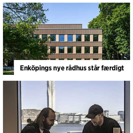
Enköpings nye rådhus står færdigt