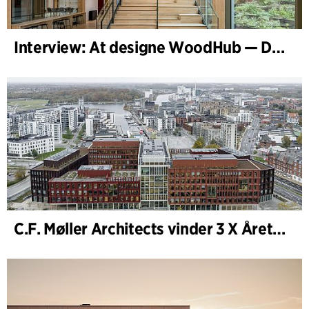
Interview: At designe WoodHub — Danmarks største træbyggeri
C.F. Møller Architects vinder 3 X Årets Byggeri 2025