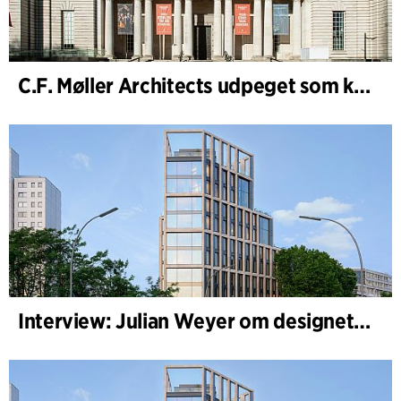
C.F. Møller Architects udpeget som konceptarkitekt for udviklingen af National Museum Cardiff
Interview: Julian Weyer om designet af B-One