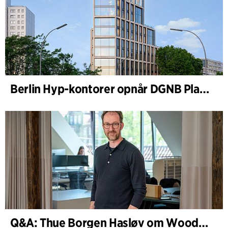
Berlin Hyp-kontorer opnår DGNB Platin og Diamant for klimavenlig arkitektur i høj kvalitet
Q&A: Thue Borgen Hasløv om WoodHub