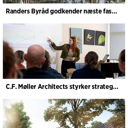
Randers Byråd godkender næste fase af udvidelsen af Randers Regnskov
C.F. Møller Architects styrker strategisk rådgivning i de tidlige faser