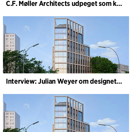
C.F. Møller Architects udpeget som konceptarkitekt for udviklingen af National Museum Cardiff
Interview: Julian Weyer om designet af B-One