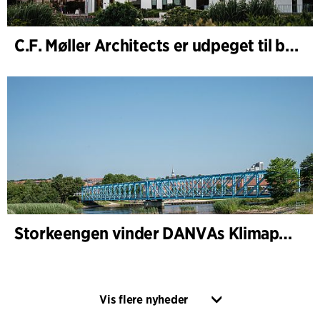
C.F. Møller Architects er udpeget til bygherrerådgiver i udvidelsen af Varde Rådhus
Storkeengen vinder DANVAs Klimapris 2025 – og bygger videre på tidligere arkitekturanerkendelse
Vis flere nyheder