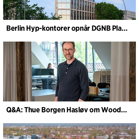
Berlin Hyp-kontorer opnår DGNB Platin og Diamant for klimavenlig arkitektur i høj kvalitet
Q&A: Thue Borgen Hasløv om WoodHub