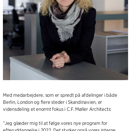
Med medarbejdere, som er spredt på afdelinger i både
Berlin, London og flere steder i Skandinavien, er
vidensdeling et enormt fokus i C.F. Møller Architects:
”Jeg glæder mig til at følge vores nye program for
efteruddannelse i 2022. Det styrker også vores interne