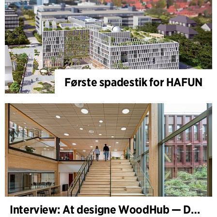
Første spadestik for HAFUN
Interview: At designe WoodHub — Danmarks største træbyggeri