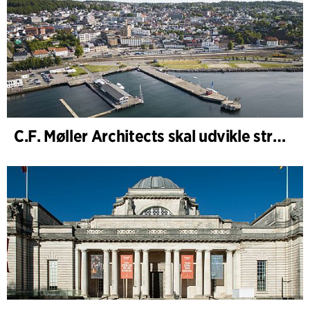
C.F. Møller Architects skal udvikle strategien for ”Knutepunkt Larvik og indre havn”