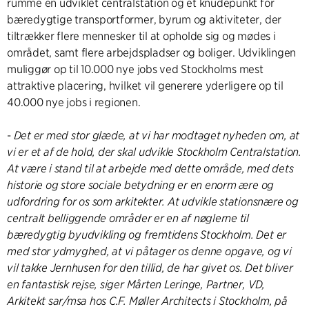
rumme en udviklet centralstation og et knudepunkt for
bæredygtige transportformer, byrum og aktiviteter, der
tiltrækker flere mennesker til at opholde sig og mødes i
området, samt flere arbejdspladser og boliger. Udviklingen
muliggør op til 10.000 nye jobs ved Stockholms mest
attraktive placering, hvilket vil generere yderligere op til
40.000 nye jobs i regionen.
-
Det er med stor glæde, at vi har modtaget nyheden om, at
vi er et af de hold, der skal udvikle Stockholm Centralstation.
At være i stand til at arbejde med dette område, med dets
historie og store sociale betydning er en enorm ære og
udfordring for os som arkitekter. At udvikle stationsnære og
centralt belliggende områder er en af ​​nøglerne til
bæredygtig byudvikling og fremtidens Stockholm. Det er
med stor ydmyghed, at vi påtager os denne opgave, og vi
vil takke Jernhusen for den tillid, de har givet os. Det bliver
en fantastisk rejse, siger Mårten Leringe, Partner, VD,
Arkitekt sar/msa hos C.F. Møller Architects i Stockholm, på