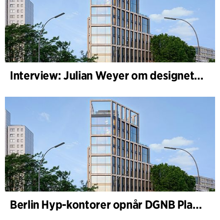
Interview: Julian Weyer om designet af B-One
Berlin Hyp-kontorer opnår DGNB Platin og Diamant for klimavenlig arkitektur i høj kvalitet