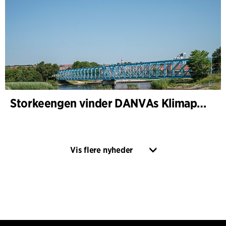
Storkeengen vinder DANVAs Klimapris 2025 – og bygger videre på tidligere arkitekturanerkendelse
Vis flere nyheder