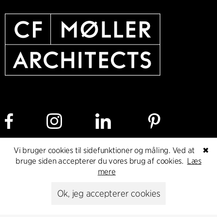
Vi bruger cookies til sidefunktioner og måling. Ved at
✖
Cookie policy
Dataetisk politik
Privacy policy
bruge siden accepterer du vores brug af cookies.
Læs
mere
Whistleblower
Ok, jeg accepterer cookies