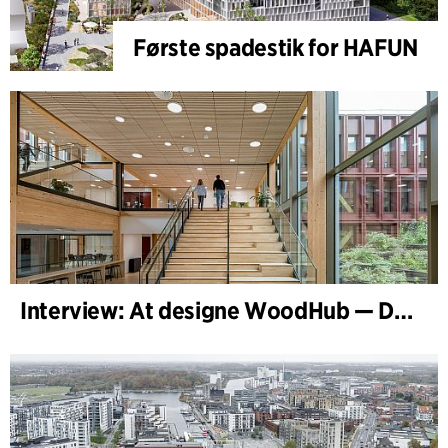
Første spadestik for HAFUN
Interview: At designe WoodHub — Danmarks største træbyggeri