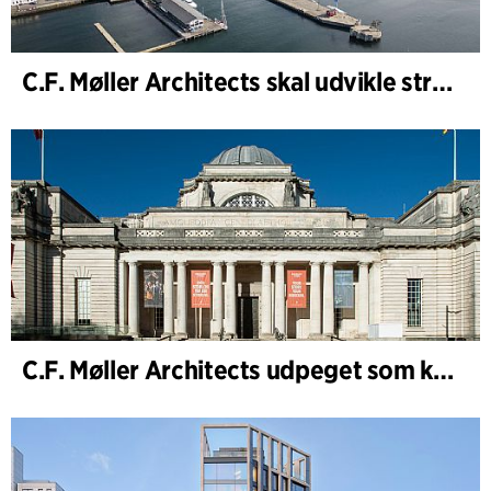
C.F. Møller Architects skal udvikle strategien for ”Knutepunkt Larvik og indre havn”
C.F. Møller Architects udpeget som konceptarkitekt for udviklingen af National Museum Cardiff