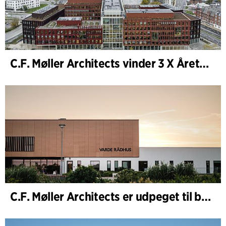
C.F. Møller Architects vinder 3 X Årets Byggeri 2025
C.F. Møller Architects er udpeget til bygherrerådgiver i udvidelsen af Varde Rådhus