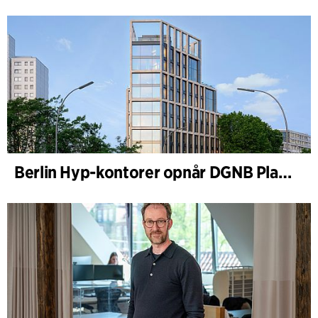
Berlin Hyp-kontorer opnår DGNB Platin og Diamant for klimavenlig arkitektur i høj kvalitet