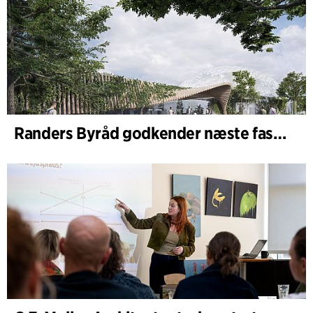
Randers Byråd godkender næste fase af udvidelsen af Randers Regnskov