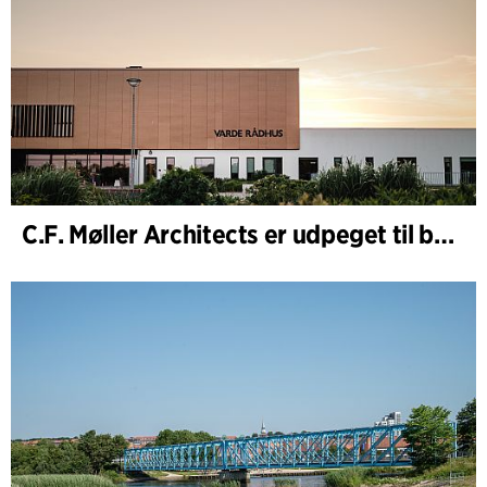
C.F. Møller Architects er udpeget til bygherrerådgiver i udvidelsen af Varde Rådhus