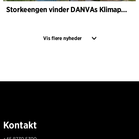
Storkeengen vinder DANVAs Klimapris 2025 – og bygger videre på tidligere arkitekturanerkendelse
Vis flere nyheder
Kontakt