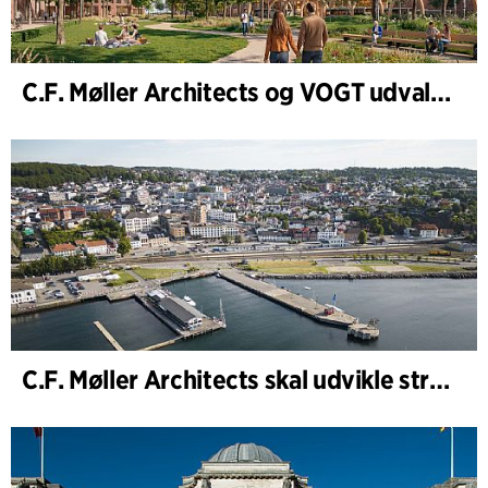
C.F. Møller Architects og VOGT udvalgt til at forme fremtidens Hamburg-Altona
C.F. Møller Architects skal udvikle strategien for ”Knutepunkt Larvik og indre havn”