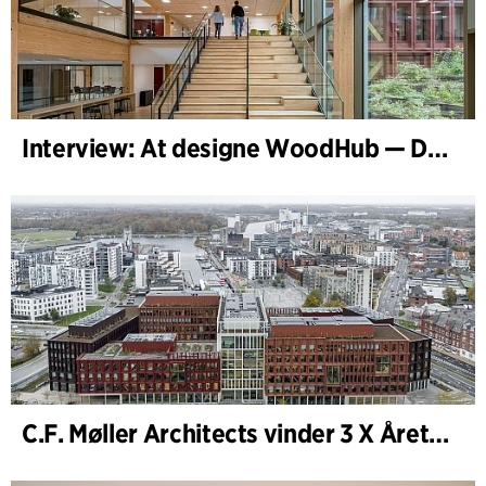
Interview: At designe WoodHub — Danmarks største træbyggeri
C.F. Møller Architects vinder 3 X Årets Byggeri 2025