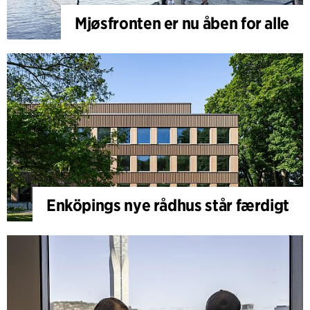
Mjøsfronten er nu åben for alle
Enköpings nye rådhus står færdigt