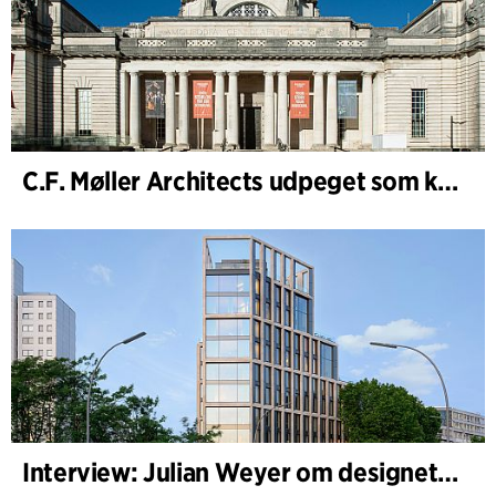
C.F. Møller Architects udpeget som konceptarkitekt for udviklingen af National Museum Cardiff
Interview: Julian Weyer om designet af B-One