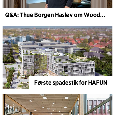
Q&A: Thue Borgen Hasløv om WoodHub
Første spadestik for HAFUN