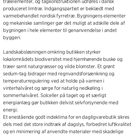
træelementer, og tagkonstruktionen udføres i dansk
produceret limtræ. Indgangspartiet er beklædt med
varmebehandlet nordisk fyrretræ. Bygningens elementer
og mekaniske samlinger gør det muligt at adskille dele af
bygningen i hele elementer til genanvendelse i andet
byggeri.
Landskabsløsningen omkring butikken styrker
lokalområdets biodiversitet med hjemhørende buske og
træer samt naturgræsser og vilde blomster. Et grønt
sedum-tag bidrager med regnvandsforsænkning og
temperaturregulering ved at holde på varmen i
vinterhalvåret og sørge for naturlig nedkøling i
sommerhalvåret. Solceller på taget og et særligt
energianlæg gør butikken delvist selvforsynende med
energi.
Et enestående godt indeklima for en dagligvarebutik sikres
dels med det store indtræk af dagslys, forbedret luftkvalitet
og en minimering af anvendte materialer med skadelige