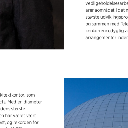
vedligeholdelsesarbe
arenaområdet i det 
største udviklingspr
og sammen med Tele2
konkurrencedygtig ar
arrangementer inden 
rkitektkontor, som
ects. Med en diameter
rdens største
en har været vært
st, og rekorden for