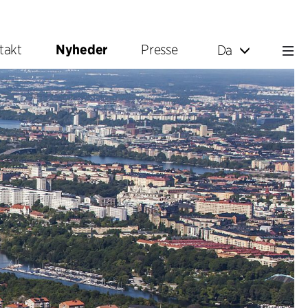
takt
Nyheder
Presse
Da