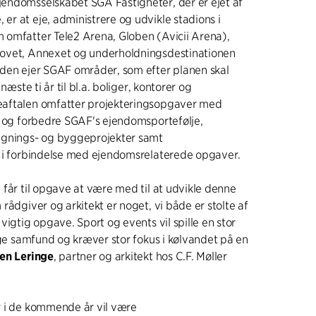
endomsselskabet SGA Fastigheter, der er ejet af
r at eje, administrere og udvikle stadions i
omfatter Tele2 Arena, Globen (Avicii Arena),
ovet, Annexet og underholdningsdestinationen
den ejer SGAF områder, som efter planen skal
næste ti år til bl.a. boliger, kontorer og
aftalen omfatter projekteringsopgaver med
e og forbedre SGAF's ejendomsportefølje,
ygnings- og byggeprojekter samt
 i forbindelse med ejendomsrelaterede opgaver.
 får til opgave at være med til at udvikle denne
rådgiver og arkitekt er noget, vi både er stolte af
vigtig opgave. Sport og events vil spille en stor
ige samfund og kræver stor fokus i kølvandet på en
en Leringe
, partner og arkitekt hos C.F. Møller
r i de kommende år vil være