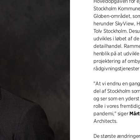
Hovedopgaven for ej
Stockholm Kommune, e
Globen-området, som 
herunder SkyView, H
Tolv Stockholm. Desu
udvikles i løbet af de 
detailhandel. Ramme
henblik på at udvikl
projektering af omb
rådgivningstjenester
"At vi endnu en gang
del af Stockholm som 
og ser som en yderst 
rolle i vores fremtid
pandemi," siger
Mårt
Architects.
De største ændringe