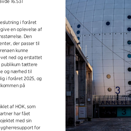
avde 16.531
eslutning i foråret
t give en oplevelse af
sstørrelse. Den
nter, der passer til
 arenaen kunne
evet ned og erstattet
r publikum tættere
se og nærhed til
ig i foråret 2025, og
velkommen på
iklet af HOK, som
rtner har fået
rojektet med sin
bygherresupport for