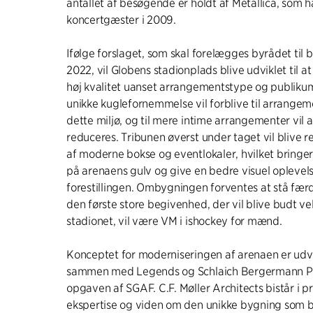
antallet af besøgende er holdt af Metallica, som h
koncertgæster i 2009.
Ifølge forslaget, som skal forelægges byrådet til b
2022, vil Globens stadionplads blive udviklet til a
høj kvalitet uanset arrangementstype og publikum
unikke kuglefornemmelse vil forblive til arrangeme
dette miljø, og til mere intime arrangementer vil
reduceres. Tribunen øverst under taget vil blive r
af moderne bokse og eventlokaler, hvilket bringe
på arenaens gulv og give en bedre visuel oplevel
forestillingen. Ombygningen forventes at stå færd
den første store begivenhed, der vil blive budt 
stadionet, vil være VM i ishockey for mænd.
Konceptet for moderniseringen af arenaen er udv
sammen med Legends og Schlaich Bergermann Pa
opgaven af SGAF. C.F. Møller Architects bistår i p
ekspertise og viden om den unikke bygning som 