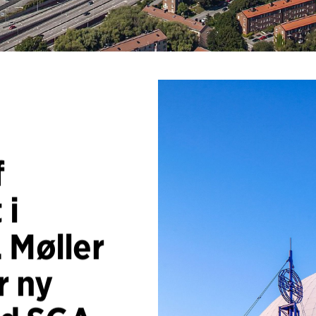
f
 i
 Møller
r ny