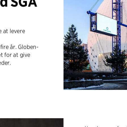
ed SGA
e at levere
s
fire år. Globen-
 for at give
eder.