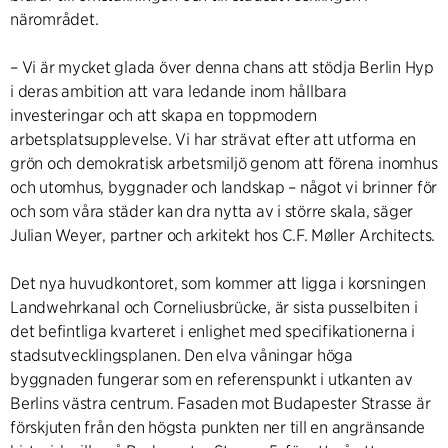
närområdet.
– Vi är mycket glada över denna chans att stödja Berlin Hyp
i deras ambition att vara ledande inom hållbara
investeringar och att skapa en toppmodern
arbetsplatsupplevelse. Vi har strävat efter att utforma en
grön och demokratisk arbetsmiljö genom att förena inomhus
och utomhus, byggnader och landskap – något vi brinner för
och som våra städer kan dra nytta av i större skala, säger
Julian Weyer, partner och arkitekt hos C.F. Møller Architects.
Det nya huvudkontoret, som kommer att ligga i korsningen
Landwehrkanal och Corneliusbrücke, är sista pusselbiten i
det befintliga kvarteret i enlighet med specifikationerna i
stadsutvecklingsplanen. Den elva våningar höga
byggnaden fungerar som en referenspunkt i utkanten av
Berlins västra centrum. Fasaden mot Budapester Strasse är
förskjuten från den högsta punkten ner till en angränsande