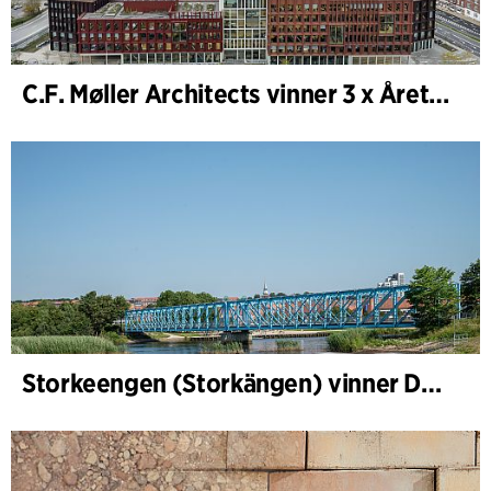
C.F. Møller Architects vinner 3 x Årets Byggnad 2025
Storkeengen (Storkängen) vinner DANVAs Klimatpris 2025 och bygger vidare på ett tidigare arkitektoniskt erkännande