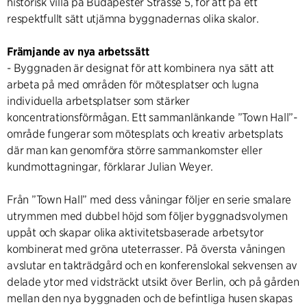
historisk villa på Budapester Strasse 5, för att på ett
respektfullt sätt utjämna byggnadernas olika skalor.
Främjande av nya arbetssätt
- Byggnaden är designat för att kombinera nya sätt att
arbeta på med områden för mötesplatser och lugna
individuella arbetsplatser som stärker
koncentrationsförmågan. Ett sammanlänkande ”Town Hall”-
område fungerar som mötesplats och kreativ arbetsplats
där man kan genomföra större sammankomster eller
kundmottagningar, förklarar Julian Weyer.
Från ”Town Hall” med dess våningar följer en serie smalare
utrymmen med dubbel höjd som följer byggnadsvolymen
uppåt och skapar olika aktivitetsbaserade arbetsytor
kombinerat med gröna uteterrasser. På översta våningen
avslutar en takträdgård och en konferenslokal sekvensen av
delade ytor med vidsträckt utsikt över Berlin, och på gården
mellan den nya byggnaden och de befintliga husen skapas