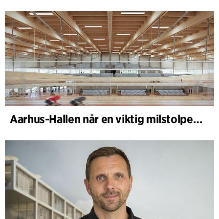
Aarhus-Hallen når en viktig milstolpe i den pågående skissprocessen