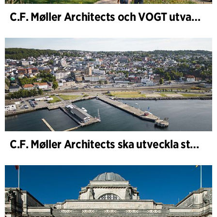
C.F. Møller Architects och VOGT utvalda att forma framtidens Hamburg-Altona
C.F. Møller Architects ska utveckla strategin för ”Knutepunkt Larvik och indre havn”