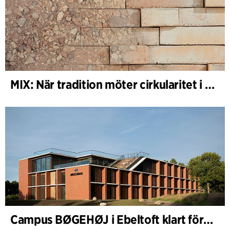
MIX: När tradition möter cirkularitet i arkitekturen
Campus BØGEHØJ i Ebeltoft klart för invigning: Unik träbyggnad färdigställd