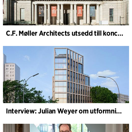
C.F. Møller Architects utsedd till konceptarkitekt för projektet National Museum Cardiff
Interview: Julian Weyer om utformningen av B-One