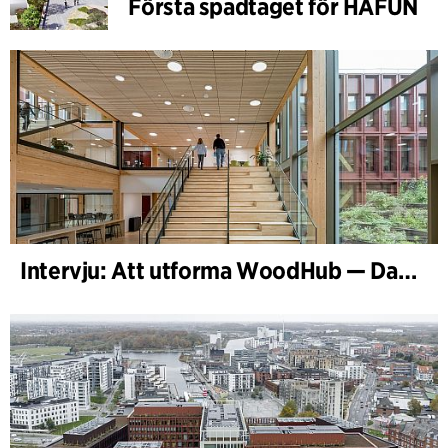
Första spadtaget för HAFUN
Intervju: Att utforma WoodHub — Danmarks största träbyggnad