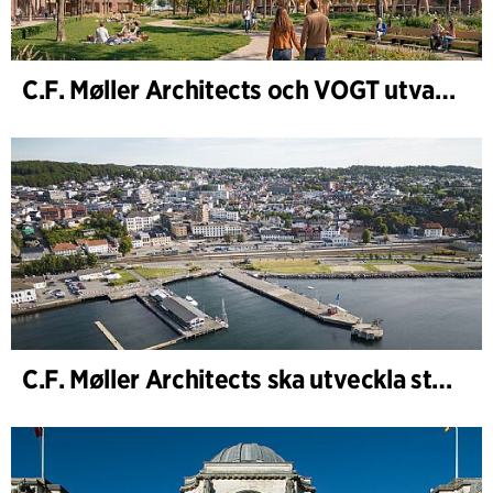
C.F. Møller Architects och VOGT utvalda att forma framtidens Hamburg-Altona
C.F. Møller Architects ska utveckla strategin för ”Knutepunkt Larvik och indre havn”