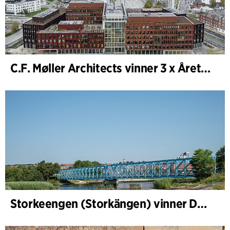
C.F. Møller Architects vinner 3 x Årets Byggnad 2025
Storkeengen (Storkängen) vinner DANVAs Klimatpris 2025 och bygger vidare på ett tidigare arkitektoniskt erkännande