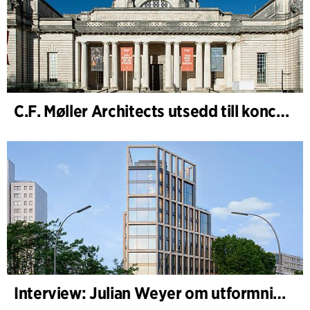
C.F. Møller Architects utsedd till konceptarkitekt för projektet National Museum Cardiff
Interview: Julian Weyer om utformningen av B-One