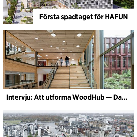
Första spadtaget för HAFUN
Intervju: Att utforma WoodHub — Danmarks största träbyggnad