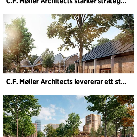
C.F. Møller Architects stärker strategisk rådgivning i tidiga skeden
C.F. Møller Architects levererar ett starkt resultat för 2025