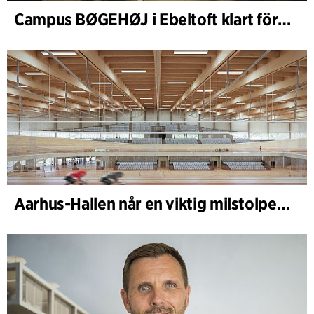
Campus BØGEHØJ i Ebeltoft klart för invigning: Unik träbyggnad färdigställd
Aarhus-Hallen når en viktig milstolpe i den pågående skissprocessen