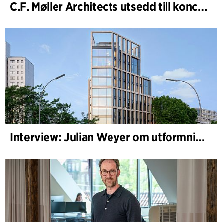
C.F. Møller Architects utsedd till konceptarkitekt för projektet National Museum Cardiff
Interview: Julian Weyer om utformningen av B-One