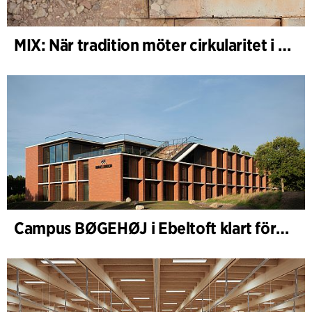
MIX: När tradition möter cirkularitet i arkitekturen
Campus BØGEHØJ i Ebeltoft klart för invigning: Unik träbyggnad färdigställd