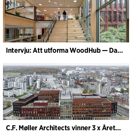
Intervju: Att utforma WoodHub — Danmarks största träbyggnad
C.F. Møller Architects vinner 3 x Årets Byggnad 2025