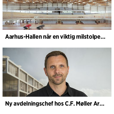
Aarhus-Hallen når en viktig milstolpe i den pågående skissprocessen
Ny avdelningschef hos C.F. Møller Architects i Köpenhamn