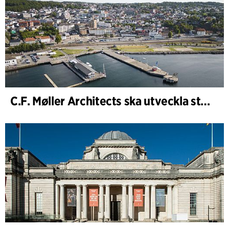
C.F. Møller Architects ska utveckla strategin för ”Knutepunkt Larvik och indre havn”