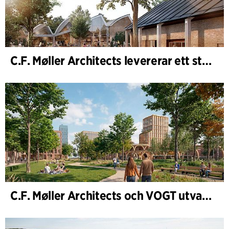
C.F. Møller Architects levererar ett starkt resultat för 2025
C.F. Møller Architects och VOGT utvalda att forma framtidens Hamburg-Altona