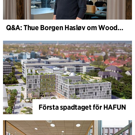
Q&A: Thue Borgen Hasløv om WoodHub
Första spadtaget för HAFUN