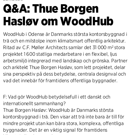
Q&A: Thue Borgen
Hasløv om WoodHub
WoodHub i Odense är Danmarks största kontorsbyggnad i
trä och en milstolpe inom klimatsmart offentlig arkitektur.
Ritad av C.F. Møller Architects samlar det 31 000 m² stora
projektet 1 600 statliga medarbetare i en flexibel, ljus
arbetsmiljö integrerad med landskap och grönska. Partner
och arkitekt Thue Borgen Hasløv, som lett projektet, delar
sina perspektiv på dess betydelse, centrala designval och
vad det innebär för framtidens offentliga byggnader.
F: Vad gör WoodHub betydelsefull i ett danskt och
internationellt sammanhang?
Thue Borgen Hasløv: WoodHub är Danmarks största
kontorsbyggnad i trä. Den visar att trä inte bara är till för
mindre projekt utan kan bära stora, komplexa, offentliga
byggnader. Det är en viktig signal för framtidens