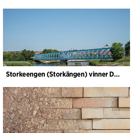
Storkeengen (Storkängen) vinner DANVAs Klimatpris 2025 och bygger vidare på ett tidigare arkitektoniskt erkännande