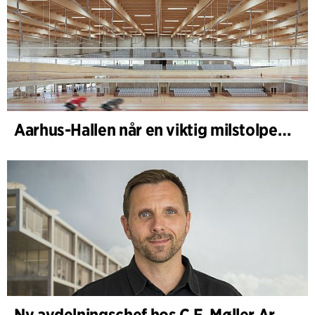
Aarhus-Hallen når en viktig milstolpe i den pågående skissprocessen
Ny avdelningschef hos C.F. Møller Architects i Köpenhamn