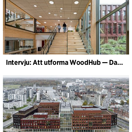
Intervju: Att utforma WoodHub — Danmarks största träbyggnad