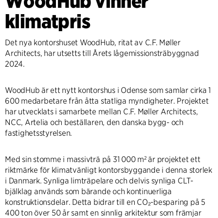
WoodHub vinner
klimatpris
Det nya kontorshuset WoodHub, ritat av C.F. Møller
Architects, har utsetts till Årets lågemissionsträbyggnad
2024.
WoodHub är ett nytt kontorshus i Odense som samlar cirka 1
600 medarbetare från åtta statliga myndigheter. Projektet
har utvecklats i samarbete mellan C.F. Møller Architects,
NCC, Artelia och beställaren, den danska bygg- och
fastighetsstyrelsen.
Med sin stomme i massivträ på 31 000 m² är projektet ett
riktmärke för klimatvänligt kontorsbyggande i denna storlek
i Danmark. Synliga limträpelare och delvis synliga CLT-
bjälklag används som bärande och kontinuerliga
konstruktionsdelar. Detta bidrar till en CO₂-besparing på 5
400 ton över 50 år samt en sinnlig arkitektur som främjar