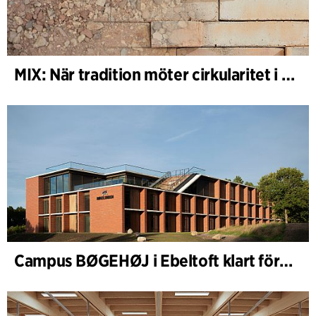
MIX: När tradition möter cirkularitet i arkitekturen
Campus BØGEHØJ i Ebeltoft klart för invigning: Unik träbyggnad färdigställd