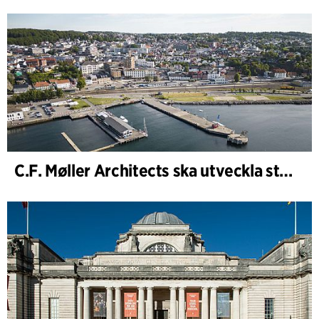
C.F. Møller Architects ska utveckla strategin för ”Knutepunkt Larvik och indre havn”