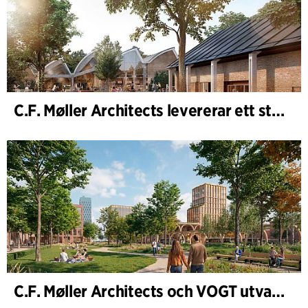
C.F. Møller Architects levererar ett starkt resultat för 2025
C.F. Møller Architects och VOGT utvalda att forma framtidens Hamburg-Altona