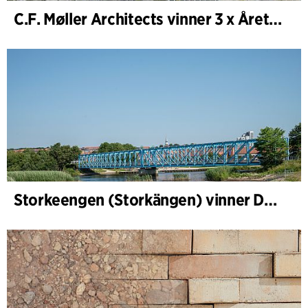
C.F. Møller Architects vinner 3 x Årets Byggnad 2025
Storkeengen (Storkängen) vinner DANVAs Klimatpris 2025 och bygger vidare på ett tidigare arkitektoniskt erkännande