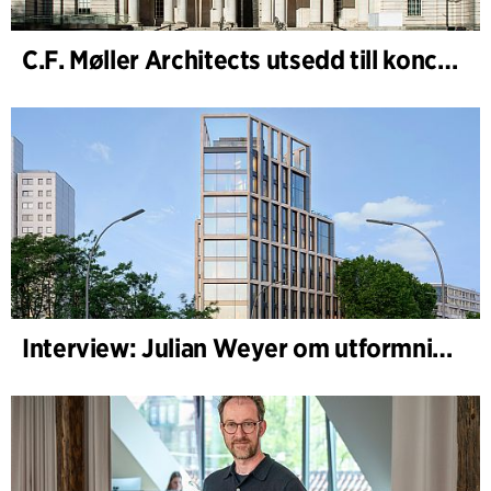
C.F. Møller Architects utsedd till konceptarkitekt för projektet National Museum Cardiff
Interview: Julian Weyer om utformningen av B-One