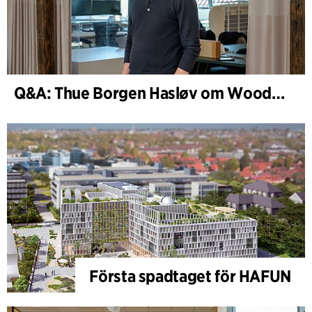
Q&A: Thue Borgen Hasløv om WoodHub
Första spadtaget för HAFUN