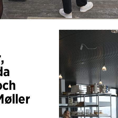
,
da
och
Møller