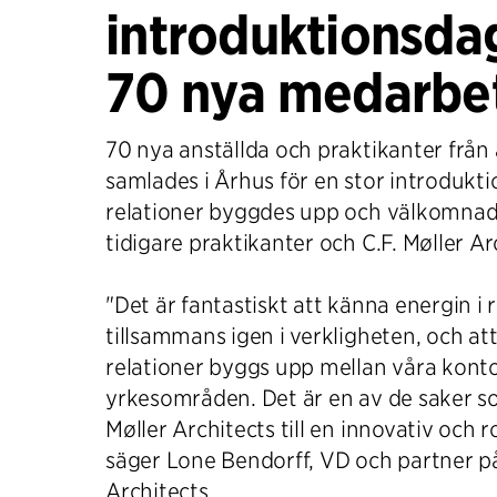
introduktionsdag
70 nya medarbe
70 nya anställda och praktikanter från 
samlades i Århus för en stor introdukt
relationer byggdes upp och välkomnad
tidigare praktikanter och C.F. Møller Ar
"Det är fantastiskt att känna energin i
tillsammans igen i verkligheten, och at
relationer byggs upp mellan våra kont
yrkesområden. Det är en av de saker s
Møller Architects till en innovativ och r
säger Lone Bendorff, VD och partner på
Architects.