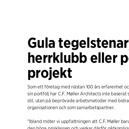
Gula tegelstenar
herrklubb eller 
projekt
Som ett företag med nästan 100 års erfarenhet och
sin portfölj har C.F. Møller Architects inte baserat 
stil, utan på beprövade arbetsmetoder med bidrag 
organisationen och som samarbetspartner.
"Ibland möter vi uppfattningen att C.F. Møller bara
den höga prisklassen och verkar därför oåtkomliga