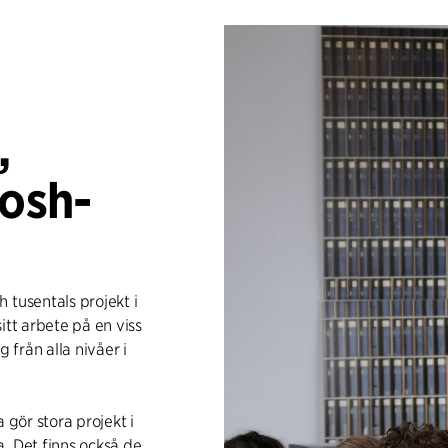
,
posh-
 tusentals projekt i
sitt arbete på en viss
från alla nivåer i
 gör stora projekt i
. Det finns också de