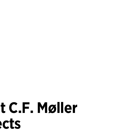
t C.F. Møller
ects