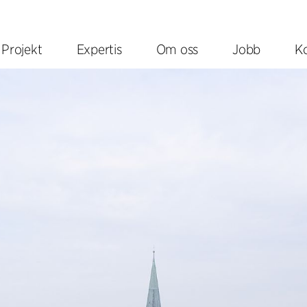
Projekt
Expertis
Om oss
Jobb
K