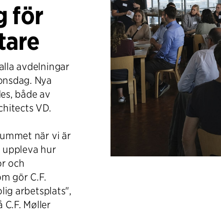
 för
tare
alla avdelningar
ionsdag. Nya
es, både av
chitects VD.
 rummet när vi är
t uppleva hur
or och
om gör C.F.
olig arbetsplats",
 C.F. Møller