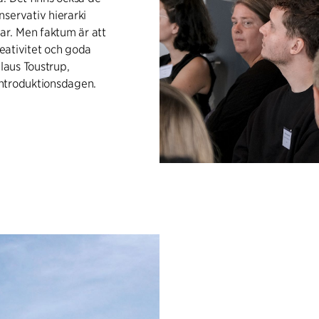
servativ hierarki
r. Men faktum är att
reativitet och goda
Klaus Toustrup,
 introduktionsdagen.