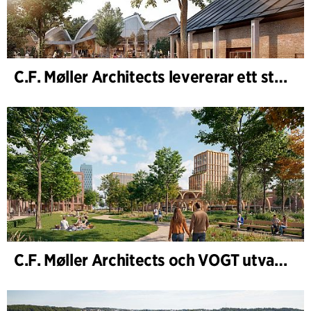
C.F. Møller Architects levererar ett starkt resultat för 2025
C.F. Møller Architects och VOGT utvalda att forma framtidens Hamburg-Altona