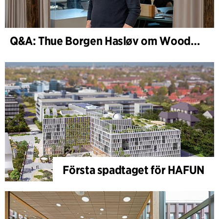
Q&A: Thue Borgen Hasløv om WoodHub
Första spadtaget för HAFUN