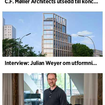
C.F. Møller Architects utsedd till konceptarkitekt för projektet National Museum Cardiff
Interview: Julian Weyer om utformningen av B-One