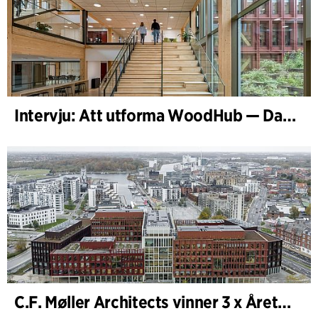
Intervju: Att utforma WoodHub — Danmarks största träbyggnad
C.F. Møller Architects vinner 3 x Årets Byggnad 2025