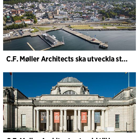
C.F. Møller Architects ska utveckla strategin för ”Knutepunkt Larvik och indre havn”