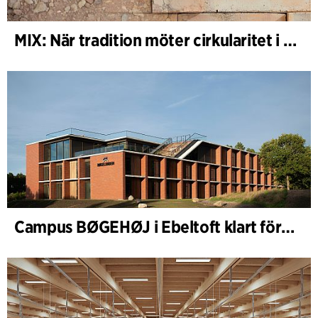
MIX: När tradition möter cirkularitet i arkitekturen
Campus BØGEHØJ i Ebeltoft klart för invigning: Unik träbyggnad färdigställd