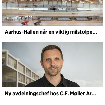
Aarhus-Hallen når en viktig milstolpe i den pågående skissprocessen
Ny avdelningschef hos C.F. Møller Architects i Köpenhamn