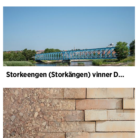
Storkeengen (Storkängen) vinner DANVAs Klimatpris 2025 och bygger vidare på ett tidigare arkitektoniskt erkännande