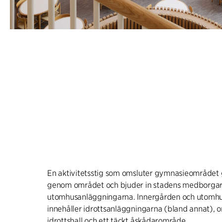
En aktivitetsstig som omsluter gymnasieområdet
genom området och bjuder in stadens medborgar
utomhusanläggningarna. Innergården och utomh
innehåller idrottsanläggningarna (bland annat), 
idrottshall och ett täckt åskådarområde.