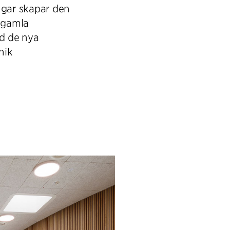
gar skapar den
n gamla
d de nya
nik