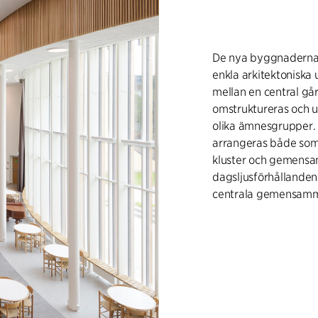
De nya byggnadernas
enkla arkitektoniska 
mellan en central g
omstruktureras och ut
olika ämnesgrupper.
arrangeras både som 
kluster och gemens
dagsljusförhållanden
centrala gemensamm