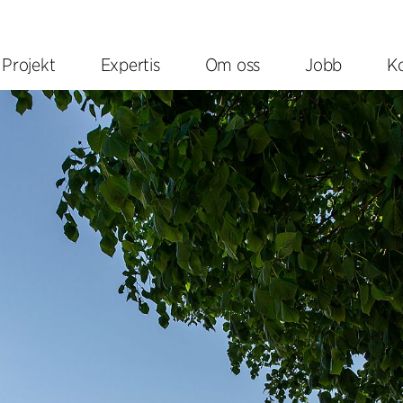
Projekt
Expertis
Om oss
Jobb
K