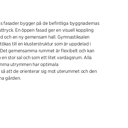
 fasader bygger på de befintliga byggnadernas
uttryck. En öppen fasad ger en visuell koppling
ård och en ny gemensam hall. Gymnastiksalen
ökas till en klusterstruktur som är uppdelad i
 Det gemensamma rummet är flexibelt och kan
en stor sal och som ett litet vardagsrum. Alla
amma utrymmen har optimala
 så att de orienterar sig mot uterummet och den
a gården.