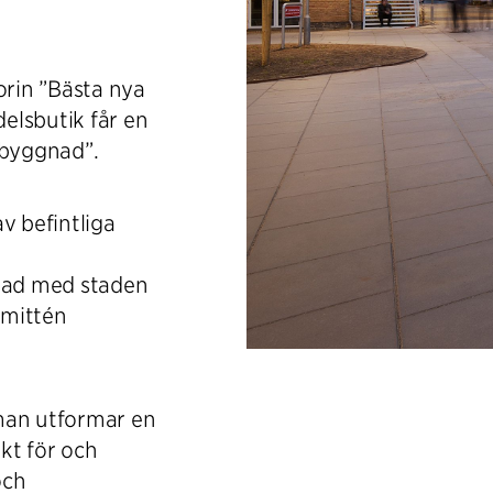
rin ”Bästa nya
elsbutik får en
 byggnad”.
 befintliga
erad med staden
mmittén
man utformar en
kt för och
och