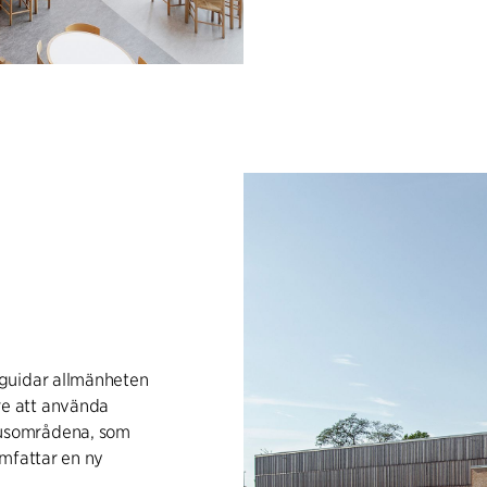
 guidar allmänheten
e att använda
usområdena, som
omfattar en ny