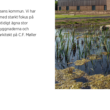
orsens kommun. Vi har
 med starkt fokus på
tidigt ägna stor
 byggnaderna och
kitekt på C.F. Møller