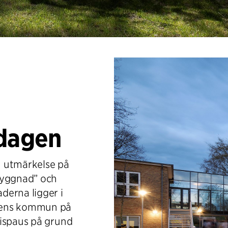
rdagen
en utmärkelse på
byggnad” och
derna ligger i
sens kommun på
rispaus på grund