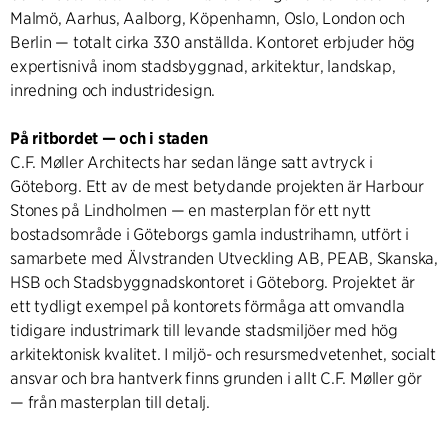
Malmö, Aarhus, Aalborg, Köpenhamn, Oslo, London och
Berlin — totalt cirka 330 anställda. Kontoret erbjuder hög
expertisnivå inom stadsbyggnad, arkitektur, landskap,
inredning och industridesign.
På ritbordet — och i staden
C.F. Møller Architects har sedan länge satt avtryck i
Göteborg. Ett av de mest betydande projekten är Harbour
Stones på Lindholmen — en masterplan för ett nytt
bostadsområde i Göteborgs gamla industrihamn, utfört i
samarbete med Älvstranden Utveckling AB, PEAB, Skanska,
HSB och Stadsbyggnadskontoret i Göteborg. Projektet är
ett tydligt exempel på kontorets förmåga att omvandla
tidigare industrimark till levande stadsmiljöer med hög
arkitektonisk kvalitet. I miljö- och resursmedvetenhet, socialt
ansvar och bra hantverk finns grunden i allt C.F. Møller gör
— från masterplan till detalj.