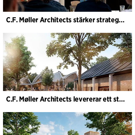
C.F. Møller Architects stärker strategisk rådgivning i tidiga skeden
C.F. Møller Architects levererar ett starkt resultat för 2025