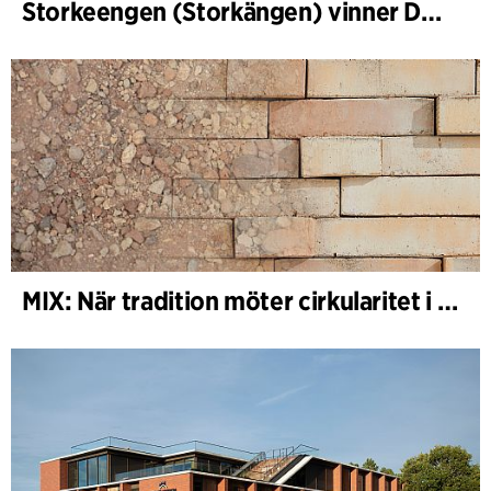
Storkeengen (Storkängen) vinner DANVAs Klimatpris 2025 och bygger vidare på ett tidigare arkitektoniskt erkännande
MIX: När tradition möter cirkularitet i arkitekturen