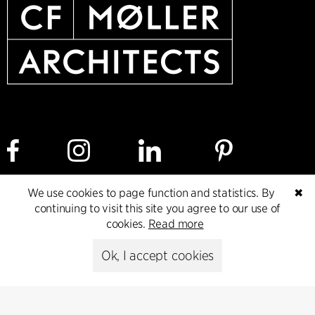
We use cookies to page function and statistics. By
✖
Cookie policy
Data ethics policy
Privacy policy
continuing to visit this site you agree to our use of
cookies.
Read more
Whistleblower
Ok, I accept cookies