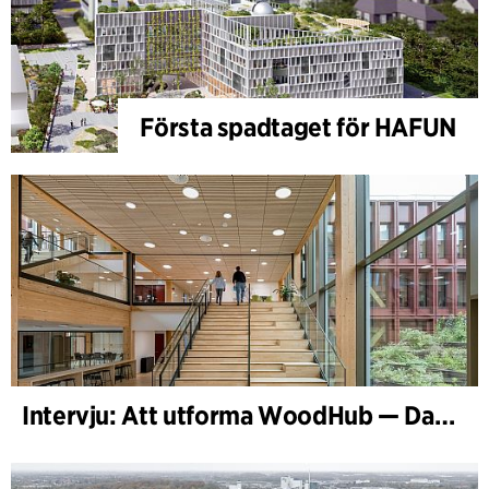
Första spadtaget för HAFUN
Intervju: Att utforma WoodHub — Danmarks största träbyggnad