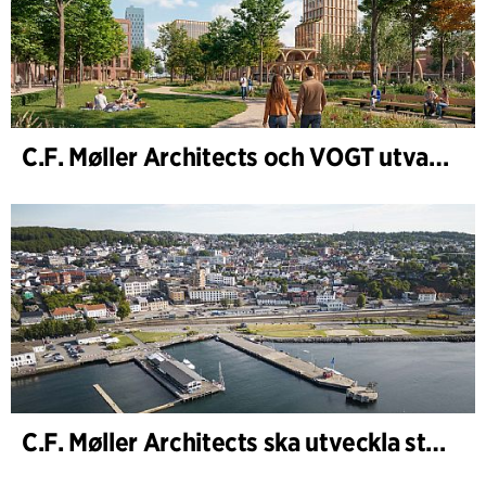
C.F. Møller Architects och VOGT utvalda att forma framtidens Hamburg-Altona
C.F. Møller Architects ska utveckla strategin för ”Knutepunkt Larvik och indre havn”