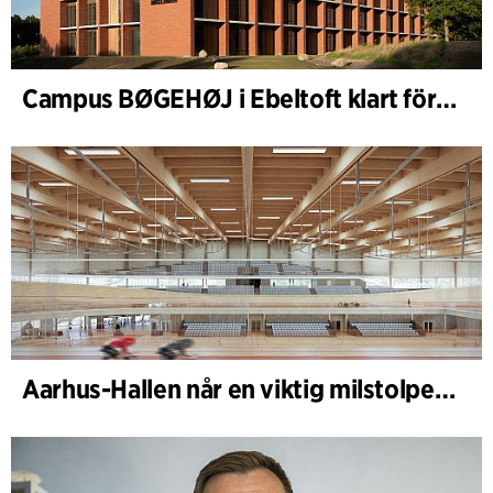
Campus BØGEHØJ i Ebeltoft klart för invigning: Unik träbyggnad färdigställd
Aarhus-Hallen når en viktig milstolpe i den pågående skissprocessen