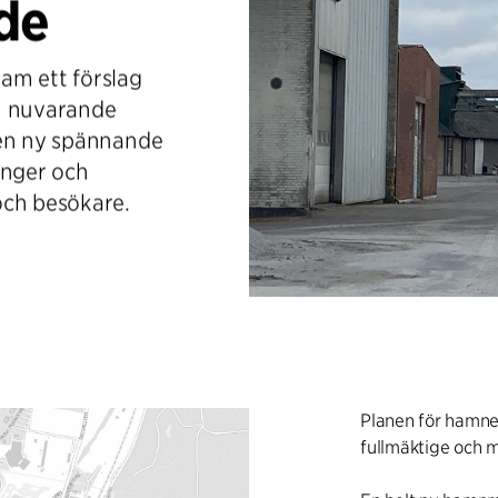
de
ram ett förslag
en nuvarande
 en ny spännande
anger och
och besökare.
Planen för hamnen
fullmäktige och 