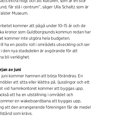
ätts extra högt och att kulturen, som är en stor
nd, får stå i centrum”, säger Ulla Schaltz som är
Falster Museum.
arbetet kommer att pågå under 10–15 år och de
ska kronor som Guldborgsunds kommun redan har
tet kommer inte utgöra hela budgeten.
ll ha en positiv roll i områdets utveckling och ser
 i den nya stadsdelen är avgörande för att
a bli verklighet.
rjan av juni
v juni kommer hamnen att börja förändras. En
bler att sitta eller klättra på, ljusslingor och ett
ådet vid hamnkontoret kommer att byggas upp.
kså att ha en utställning i området och
 kommer en wakeboardbana att byggas upp,
ing att den arrangerande föreningen får de medel
llstånd som krävs.