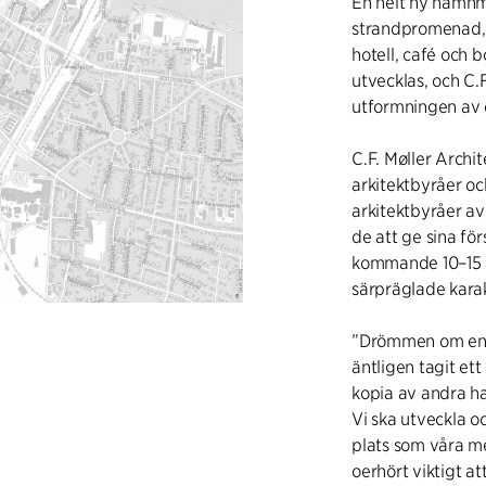
En helt ny hamnmi
strandpromenad, u
hotell, café och
utvecklas, och C.
utformningen av 
C.F. Møller
Archit
arkitektbyråer o
arkitektbyråer a
de att ge sina f
kommande 10–15 å
särpräglade karak
”Drömmen om en 
äntligen tagit ett
kopia av andra ha
Vi ska utveckla o
plats som våra m
oerhört viktigt a