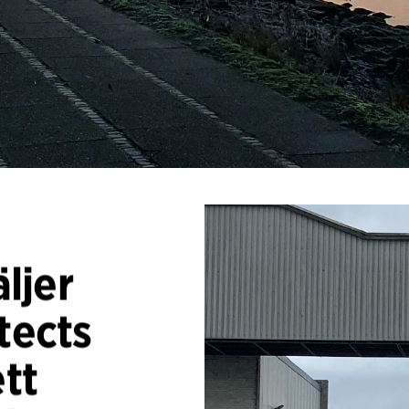
ljer
tects
ett