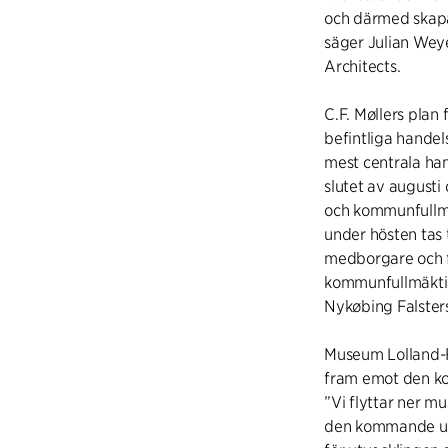
och därmed skapa 
säger Julian Weye
Architects.
C.F. Møllers pla
befintliga handel
mest centrala ha
slutet av augusti
och kommunfullmäk
under hösten tas t
medborgare och 
kommunfullmäktige
Nykøbing Falsters
Museum Lolland-Fa
fram emot den k
”Vi flyttar ner mu
den kommande utv