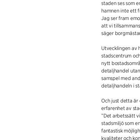
staden ses som en
hamnen inte ett f
Jag ser fram emo
att vi tillsamman
säger borgmästa
Utvecklingen av
stadscentrum och 
nytt bostadsområd
detaljhandel utan
samspel med andr
detaljhandeln i s
Och just detta är
erfarenhet av st
”Det arbetssätt vi
stadsmiljö som en
fantastisk möjlig
kvaliteter och k