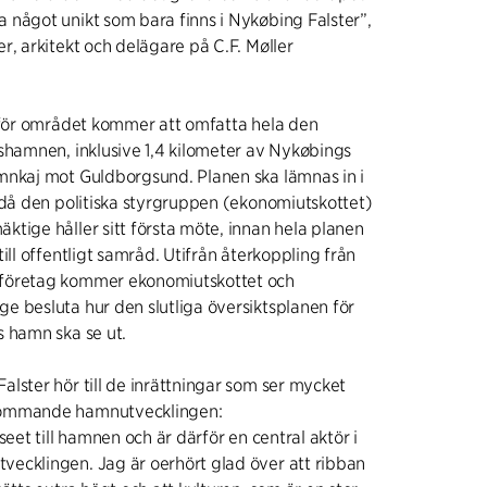
något unikt som bara finns i Nykøbing Falster”,
r, arkitekt och delägare på C.F. Møller
n för området kommer att omfatta hela den
shamnen, inklusive 1,4 kilometer av Nykøbings
mnkaj mot Guldborgsund. Planen ska lämnas in i
 då den politiska styrgruppen (ekonomiutskottet)
tige håller sitt första möte, innan hela planen
ill offentligt samråd. Utifrån återkoppling från
företag kommer ekonomiutskottet och
 besluta hur den slutliga översiktsplanen för
 hamn ska se ut.
lster hör till de inrättningar som ser mycket
ommande hamnutvecklingen:
seet till hamnen och är därför en central aktör i
ecklingen. Jag är oerhört glad över att ribban