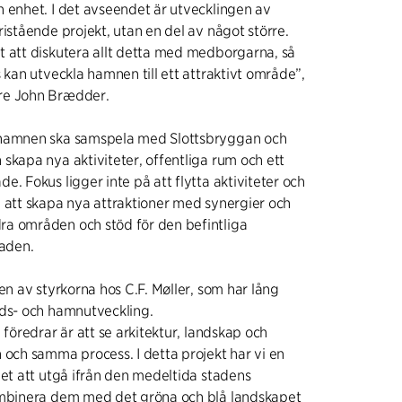
 enhet. I det avseendet är utvecklingen av
ristående projekt, utan en del av något större.
t att diskutera allt detta med medborgarna, så
s kan utveckla hamnen till ett attraktivt område”,
re John Brædder.
 hamnen ska samspela med Slottsbryggan och
skapa nya aktiviteter, offentliga rum och ett
e. Fokus ligger inte på att flytta aktiviteter och
 att skapa nya attraktioner med synergier och
a områden och stöd för den befintliga
taden.
 en av styrkorna hos C.F. Møller, som har lång
ads- och hamnutveckling.
 föredrar är att se arkitektur, landskap och
 och samma process. I detta projekt har vi en
het att utgå ifrån den medeltida stadens
ombinera dem med det gröna och blå landskapet