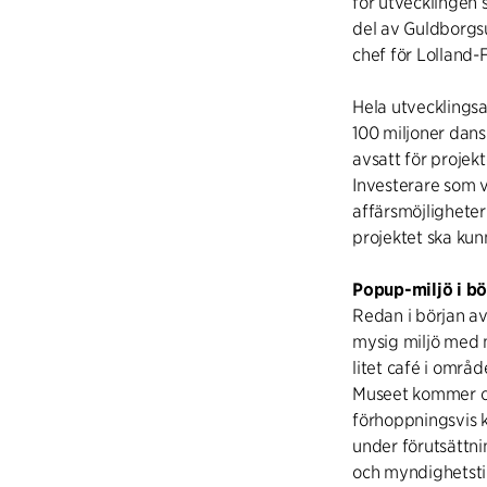
för utvecklingen s
del av Guldborgsu
chef för Lolland-
Hela utvecklings
100 miljoner dan
avsatt för projek
Investerare som vi
affärsmöjligheter
projektet ska kunn
Popup-miljö i bö
Redan i början a
mysig miljö med mö
litet café i omr
Museet kommer oc
förhoppningsvis
under förutsättn
och myndighetsti