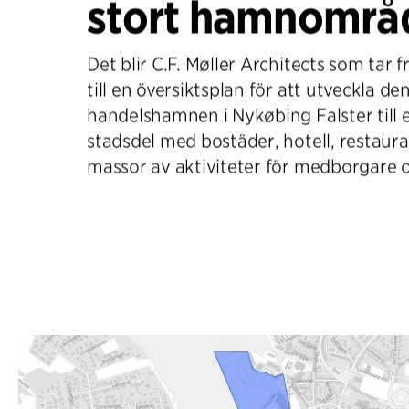
stort hamnområ
Det blir C.F. Møller Architects som tar f
till en översiktsplan för att utveckla d
handelshamnen i Nykøbing Falster till
stadsdel med bostäder, hotell, restaur
massor av aktiviteter för medborgare 