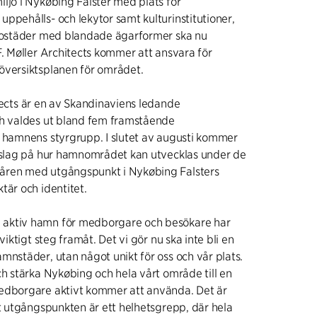
ljö i Nykøbing Falster med plats för
ppehålls- och lekytor samt kulturinstitutioner,
 bostäder med blandade ägarformer ska nu
F. Møller
Architects
kommer att ansvara för
översiktsplanen för området.
ects
är en av Skandinaviens ledande
ch valdes ut bland fem framstående
v hamnens styrgrupp. I slutet av augusti kommer
örslag på hur hamnområdet kan utvecklas under de
ren med utgångspunkt i Nykøbing Falsters
tär och identitet.
aktiv hamn för medborgare och besökare har
 viktigt steg framåt. Det vi gör nu ska inte bli en
mnstäder, utan något unikt för oss och vår plats.
ch stärka Nykøbing och hela vårt område till en
edborgare aktivt kommer att använda. Det är
tt utgångspunkten är ett helhetsgrepp, där hela