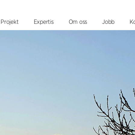
Projekt
Expertis
Om oss
Jobb
K