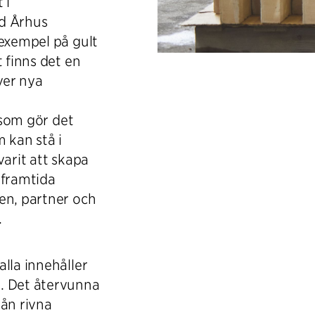
 i
ed Århus
 exempel på gult
 finns det en
ver nya
l som gör det
 kan stå i
varit att skapa
 framtida
en, partner och
.
lla innehåller
. Det återvunna
rån rivna