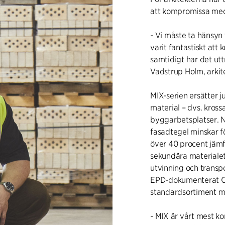
att kompromissa med
- Vi måste ta hänsyn t
varit fantastiskt att
samtidigt har det utt
Vadstrup Holm, arkit
MIX-serien ersätter 
material – dvs. kros
byggarbetsplatser. N
fasadtegel minskar f
över 40 procent jämfö
sekundära materialet
utvinning och transpo
EPD-dokumenterat CO
standardsortiment m
- MIX är vårt mest ko