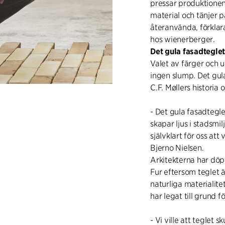
pressar produktione
material och tänjer p
återanvända, förklara
hos wienerberger.
Det gula fasadtegle
Valet av färger och ut
ingen slump. Det gula
C.F. Møllers historia
- Det gula fasadtegle
skapar ljus i stadsmi
självklart för oss at
Bjerno Nielsen.
Arkitekterna har döpt
Fur eftersom teglet 
naturliga materialite
har legat till grund f
- Vi ville att teglet s