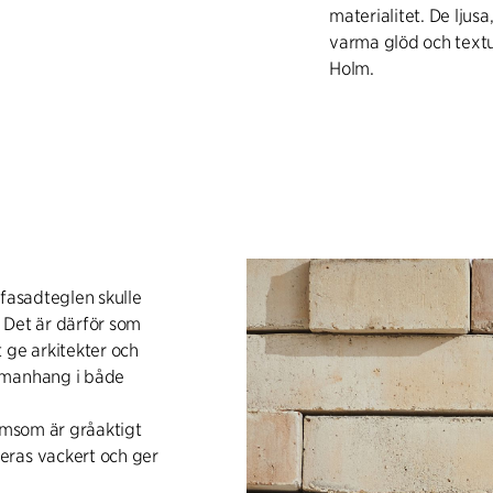
materialitet. De ljus
varma glöd och textu
Holm.
e fasadteglen skulle
 Det är därför som
 ge arkitekter och
ammanhang i både
 ömsom är gråaktigt
eras vackert och ger