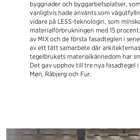
byggnader och byggarbetsplatser, so
vanligtvis hade använts som vägutfyll
vidare på LESS-teknologin, som minsk
materialförbrukningen med 15 procent.
av MIX och de första fasadteglen i serie
av ett tätt samarbete där arkitekternas
tegelbrukets materialkännedom har s
Det gav upphov till tre nya fasadtegel i
Møn, Råbjerg och Fur.