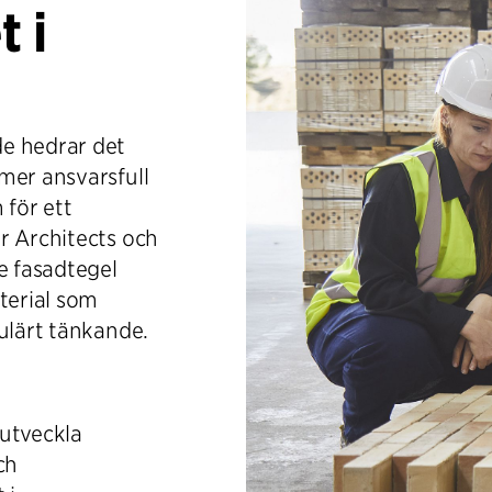
t i
e hedrar det
mer ansvarsfull
 för ett
r Architects och
e fasadtegel
terial som
ulärt tänkande.
 utveckla
ch