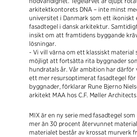
nödvändighet. Tegelarvet är djupt rotat
arkitektkontorets DNA – inte minst m
universitet i Danmark som ett ikoniskt
fasadtegel i dansk arkitektur. Samtidigt
insikt om att framtidens byggande krä
lösningar.
- Vi vill värna om ett klassiskt materia
möjligt att fortsätta rita byggnader som
hundratals år. Vår ambition har därför 
ett mer resursoptimerat fasadtegel för
byggnader, förklarar Rune Bjerno Niels
arkitekt MAA hos C.F. Møller Architects
MIX är en ny serie med fasadtegel som a
mer än 30 procent återvunnet material
materialet består av krossat murverk f