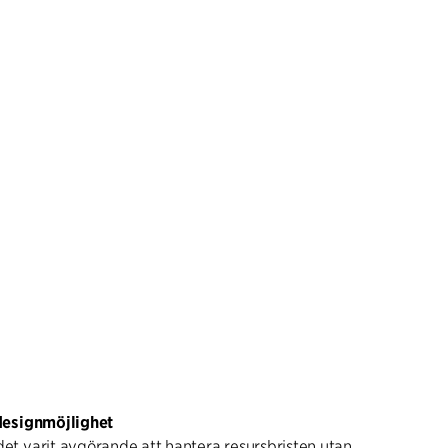
 designmöjlighet
det varit avgörande att hantera resursbristen utan