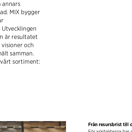
m annars
nad. MIX bygger
ar
 Utvecklingen
n är resultatet
 visioner och
mält samman.
 vårt sortiment:
Från resursbrist till
För arkitekterna har 