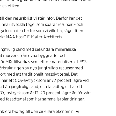
 estetiken.
ill den resursbrist vi står inför. Därför har det
 kunna utveckla tegel som sparar resurser – och
ryck och den textur som vi ville ha, säger Iben
ekt MAA hos C.F. Møller Architects.
jungfrulig sand med sekundära mineraliska
sat murverk från rivna byggnader och
är MIX tillverkas som ett dematerialiserat LESS-
örbrukningen av nya jungfruliga resurser med
rt med ett traditionellt massivt tegel. Det
 har ett CO₂-avtryck som är 77 procent lägre vid
rt än jungfrulig sand, och fasadteglet har ett
₂-avtryck som är 13–20 procent lägre än för vårt
ed fasadtegel som har samma lerblandningar.
nkreta bidrag till den cirkulära ekonomin. Vi