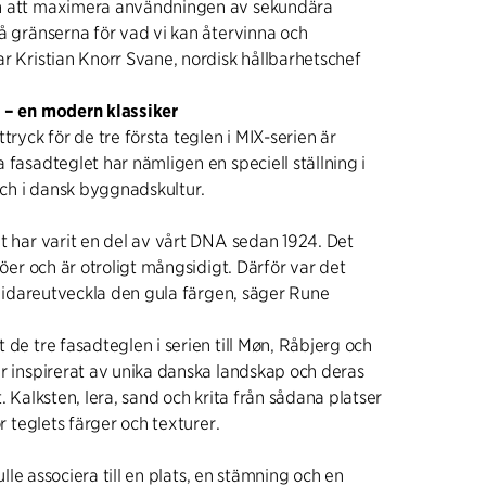
n att maximera användningen av sekundära
å gränserna för vad vi kan återvinna och
r Kristian Knorr Svane, nordisk hållbarhetschef
t – en modern klassiker
tryck för de tre första teglen i MIX-serien är
 fasadteglet har nämligen en speciell ställning i
 och i dansk byggnadskultur.
t har varit en del av vårt DNA sedan 1924. Det
ljöer och är otroligt mångsidigt. Därför var det
t vidareutveckla den gula färgen, säger Rune
 de tre fasadteglen i serien till Møn, Råbjerg och
är inspirerat av unika danska landskap och deras
t. Kalksten, lera, sand och krita från sådana platser
ör teglets färger och texturer.
kulle associera till en plats, en stämning och en