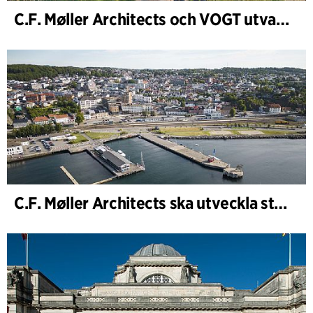
C.F. Møller Architects och VOGT utvalda att forma framtidens Hamburg-Altona
C.F. Møller Architects ska utveckla strategin för ”Knutepunkt Larvik och indre havn”