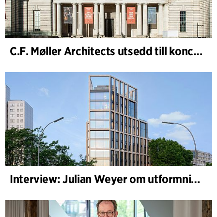
C.F. Møller Architects utsedd till konceptarkitekt för projektet National Museum Cardiff
Interview: Julian Weyer om utformningen av B-One