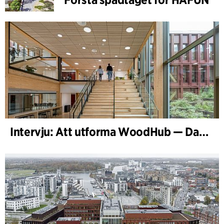
Intervju: Att utforma WoodHub — Danmarks största träbyggnad