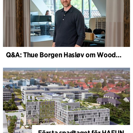
Q&A: Thue Borgen Hasløv om WoodHub
Första spadtaget för HAFUN