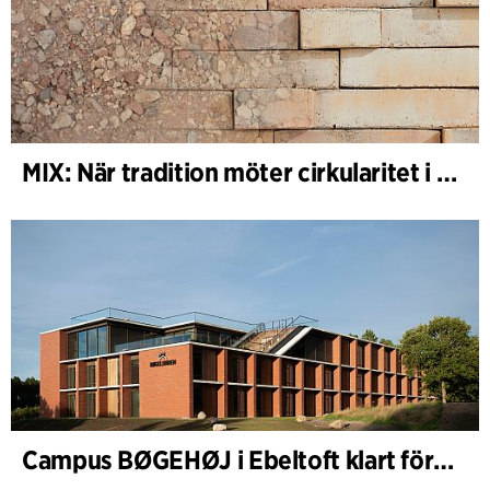
MIX: När tradition möter cirkularitet i arkitekturen
Campus BØGEHØJ i Ebeltoft klart för invigning: Unik träbyggnad färdigställd