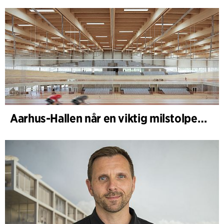
Aarhus-Hallen når en viktig milstolpe i den pågående skissprocessen