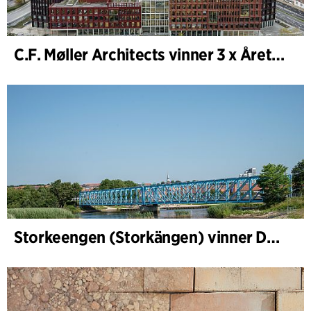
C.F. Møller Architects vinner 3 x Årets Byggnad 2025
Storkeengen (Storkängen) vinner DANVAs Klimatpris 2025 och bygger vidare på ett tidigare arkitektoniskt erkännande