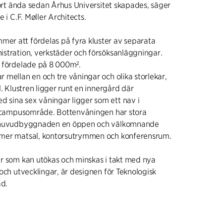
jort ända sedan Århus Universitet skapades, säger
 i C.F. Møller Architects.
r att fördelas på fyra kluster av separata
stration, verkstäder och försöksanläggningar.
 fördelade på 8 000m².
 mellan en och tre våningar och olika storlekar,
l. Klustren ligger runt en innergård där
sina sex våningar ligger som ett nav i
s campusområde. Bottenvåningen har stora
r huvudbyggnaden en öppen och välkomnande
mer matsal, kontorsutrymmen och konferensrum.
r som kan utökas och minskas i takt med nya
och utvecklingar, är designen för Teknologisk
ad.