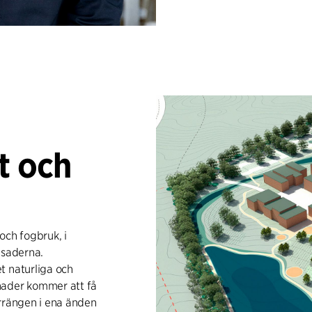
t och
och fogbruk, i
asaderna.
t naturliga och
nader kommer att få
errängen i ena änden