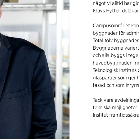
något vi alltid har g
Klavs Hyttel, delägare
Campusområdet komme
byggnader för admini
Total tolv byggnader
Byggnaderna varierar
och alla byggs i tege
huvudbyggnaden med 
Teknologisk Institut
glaspartier som ge
fasad och som inrym
Tack vare avdelninga
tekniska möjligheter 
Institut framtidssäkr