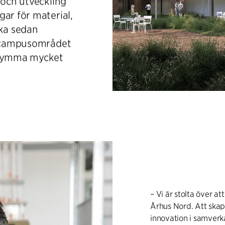
 och utveckling
ar för material,
lka sedan
ya campusområdet
inrymma mycket
– Vi är stolta över a
Århus Nord. Att skap
innovation i samverk