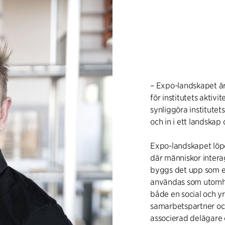
– Expo-landskapet ä
för institutets aktiv
synliggöra institute
och in i ett landskap 
Expo-landskapet löp
där människor interag
byggs det upp som en
användas som utomhus
både en social och y
samarbetspartner och
associerad delägare 