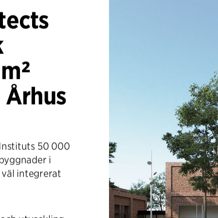
tects
k
 m²
 Århus
 Instituts 50 000
byggnader i
väl integrerat