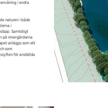
tenvåning i andra
nde naturen i både
ierna i
nsläpp. Samtidigt
en på innergårdarna
apet anläggs som ett
och som
ssyften för anställda