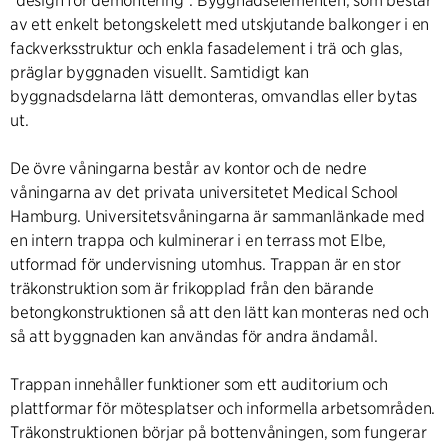
"design för demontering". Byggnadselementen, som består
av ett enkelt betongskelett med utskjutande balkonger i en
fackverksstruktur och enkla fasadelement i trä och glas,
präglar byggnaden visuellt. Samtidigt kan
byggnadsdelarna lätt demonteras, omvandlas eller bytas
ut.
De övre våningarna består av kontor och de nedre
våningarna av det privata universitetet Medical School
Hamburg. Universitetsvåningarna är sammanlänkade med
en intern trappa och kulminerar i en terrass mot Elbe,
utformad för undervisning utomhus. Trappan är en stor
träkonstruktion som är frikopplad från den bärande
betongkonstruktionen så att den lätt kan monteras ned och
så att byggnaden kan användas för andra ändamål.
Trappan innehåller funktioner som ett auditorium och
plattformar för mötesplatser och informella arbetsområden.
Träkonstruktionen börjar på bottenvåningen, som fungerar