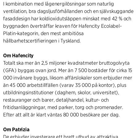
I kombination med lågenergilösningar som naturlig
ventilation, bra dagsljusförhållanden och en självskuggande
fasaddesign har koldioxidutsläppen minskat med 42 % och
byggnaden överträffar kraven för Hafencity Ecolabel-
Platin-kategorin, den mest ambitiösa
hållbarhetscertifieringen i Tyskland.
Om Hafencity
Totalt ska mer än 2,5 miljoner kvadratmeter bruttogolvyta
(GFA) byggas ovan jord. Mer än 7 500 bostäder för cirka 15
000 invånare byggs, liksom affärslokaler som erbjuder mer
än 45 000 arbetstillfällen (varav 35 000 på kontor), plus
utbildningsinstitutioner (daghem, skolor, universitet),
restauranger och barer, detaljhandel, kultur- och
fritidsanläggningar, med parker, torg och promenader.
Efter att allt är klart väntas 80 000 besökare per dag.
Om Patrizia
De erbjuder investerare ett brett utbud av attraktiva