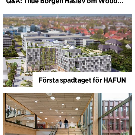
Q&A: Thue Borgen Hasløv om WoodHub
Första spadtaget för HAFUN