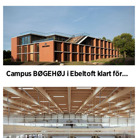
Campus BØGEHØJ i Ebeltoft klart för invigning: Unik träbyggnad färdigställd