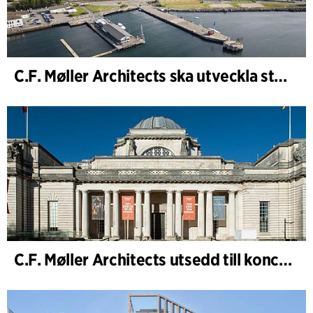
C.F. Møller Architects ska utveckla strategin för ”Knutepunkt Larvik och indre havn”
C.F. Møller Architects utsedd till konceptarkitekt för projektet National Museum Cardiff