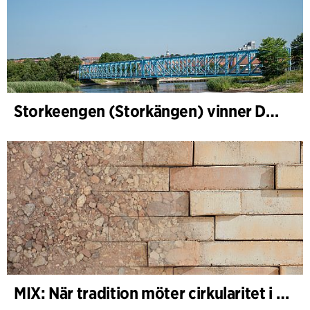
Storkeengen (Storkängen) vinner DANVAs Klimatpris 2025 och bygger vidare på ett tidigare arkitektoniskt erkännande
MIX: När tradition möter cirkularitet i arkitekturen