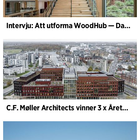
Intervju: Att utforma WoodHub — Danmarks största träbyggnad
C.F. Møller Architects vinner 3 x Årets Byggnad 2025