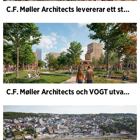
C.F. Møller Architects levererar ett starkt resultat för 2025
C.F. Møller Architects och VOGT utvalda att forma framtidens Hamburg-Altona