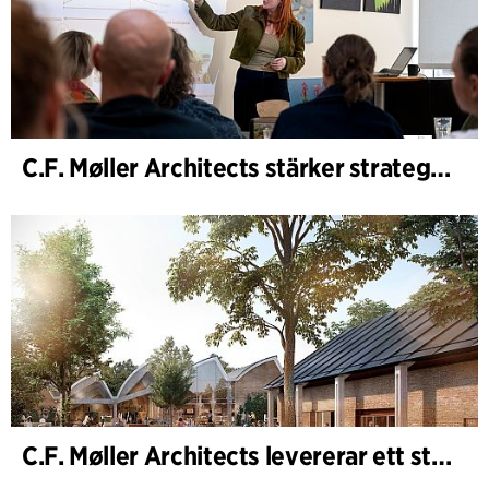
C.F. Møller Architects stärker strategisk rådgivning i tidiga skeden
C.F. Møller Architects levererar ett starkt resultat för 2025