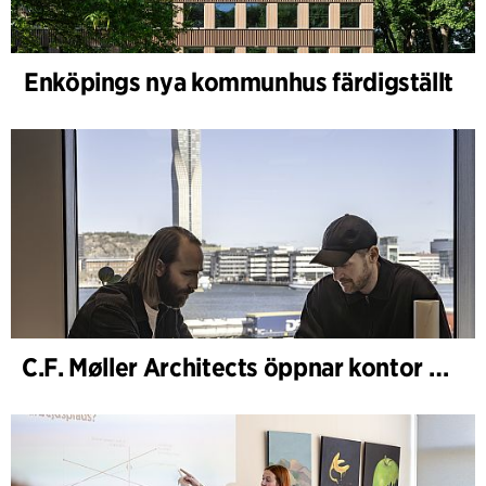
Enköpings nya kommunhus färdigställt
C.F. Møller Architects öppnar kontor i Göteborg