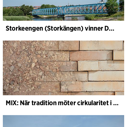
Storkeengen (Storkängen) vinner DANVAs Klimatpris 2025 och bygger vidare på ett tidigare arkitektoniskt erkännande
MIX: När tradition möter cirkularitet i arkitekturen