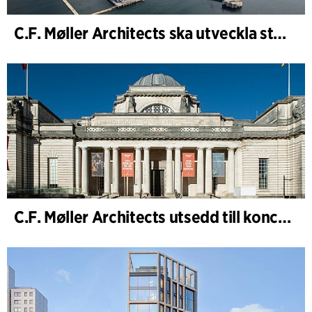
C.F. Møller Architects ska utveckla strategin för ”Knutepunkt Larvik och indre havn”
C.F. Møller Architects utsedd till konceptarkitekt för projektet National Museum Cardiff