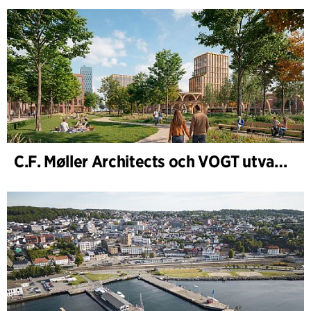
C.F. Møller Architects och VOGT utvalda att forma framtidens Hamburg-Altona