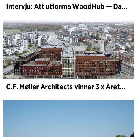
Intervju: Att utforma WoodHub — Danmarks största träbyggnad
C.F. Møller Architects vinner 3 x Årets Byggnad 2025