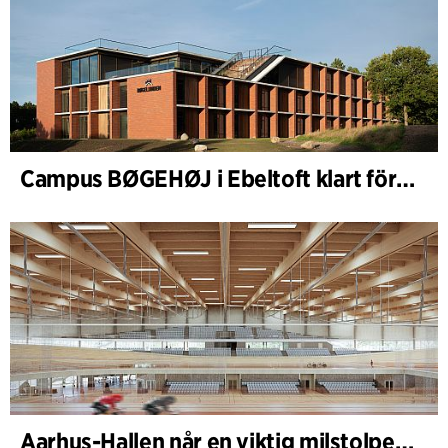
Campus BØGEHØJ i Ebeltoft klart för invigning: Unik träbyggnad färdigställd
Aarhus-Hallen når en viktig milstolpe i den pågående skissprocessen