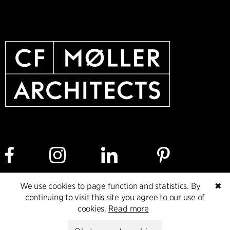
We use cookies to page function and statistics. By
✖
Cookie policy
Data ethics policy
Privacy policy
continuing to visit this site you agree to our use of
cookies.
Read more
Whistleblower