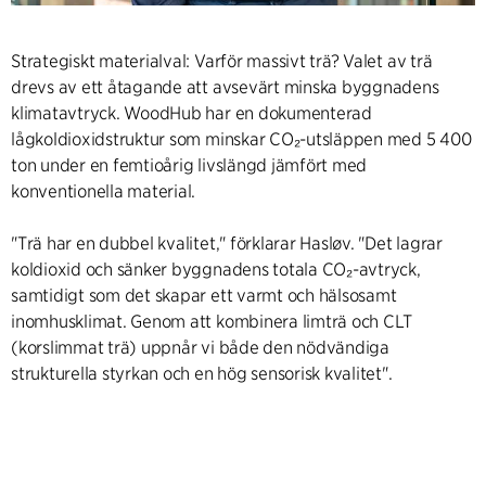
Strategiskt materialval: Varför massivt trä? Valet av trä
drevs av ett åtagande att avsevärt minska byggnadens
klimatavtryck. WoodHub har en dokumenterad
lågkoldioxidstruktur som minskar CO₂-utsläppen med 5 400
ton under en femtioårig livslängd jämfört med
konventionella material.
"Trä har en dubbel kvalitet," förklarar Hasløv. "Det lagrar
koldioxid och sänker byggnadens totala CO₂-avtryck,
samtidigt som det skapar ett varmt och hälsosamt
inomhusklimat. Genom att kombinera limträ och CLT
(korslimmat trä) uppnår vi både den nödvändiga
strukturella styrkan och en hög sensorisk kvalitet".