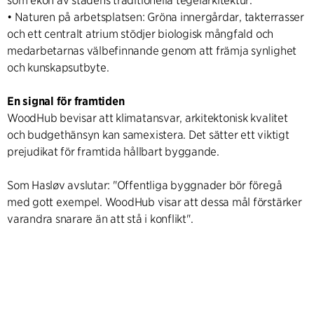
som ekon av stadens traditionella tegelarkitektur.
• Naturen på arbetsplatsen: Gröna innergårdar, takterrasser
och ett centralt atrium stödjer biologisk mångfald och
medarbetarnas välbefinnande genom att främja synlighet
och kunskapsutbyte.
En signal för framtiden
WoodHub bevisar att klimatansvar, arkitektonisk kvalitet
och budgethänsyn kan samexistera. Det sätter ett viktigt
prejudikat för framtida hållbart byggande.
Som Hasløv avslutar: "Offentliga byggnader bör föregå
med gott exempel. WoodHub visar att dessa mål förstärker
varandra snarare än att stå i konflikt".