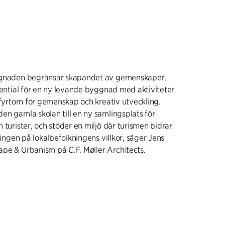
ggnaden begränsar skapandet av gemenskaper,
tential för en ny levande byggnad med aktiviteter
 fyrtorn för gemenskap och kreativ utveckling.
en gamla skolan till en ny samlingsplats för
 turister, och stöder en miljö där turismen bidrar
klingen på lokalbefolkningens villkor, säger Jens
pe & Urbanism på C.F. Møller Architects.