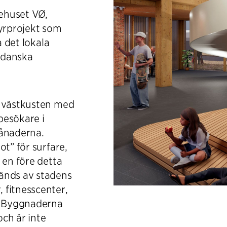
kehuset VØ,
fyrprojekt som
a det lokala
n danska
a västkusten med
besökare i
ånaderna.
ot” för surfare,
 en före detta
änds av stadens
 fitnesscenter,
. Byggnaderna
ch är inte