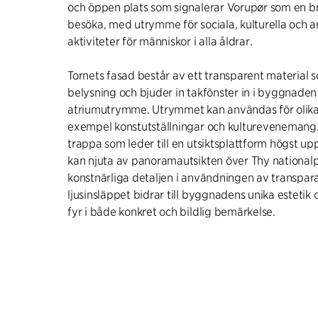
och öppen plats som signalerar Vorupør som en br
besöka, med utrymme för sociala, kulturella och 
aktiviteter för människor i alla åldrar.
Tornets fasad består av ett transparent material 
belysning och bjuder in takfönster in i byggnaden 
atriumutrymme. Utrymmet kan användas för olika ak
exempel konstutställningar och kulturevenemang
trappa som leder till en utsiktsplattform högst up
kan njuta av panoramautsikten över Thy national
konstnärliga detaljen i användningen av transpar
ljusinsläppet bidrar till byggnadens unika estetik
fyr i både konkret och bildlig bemärkelse.