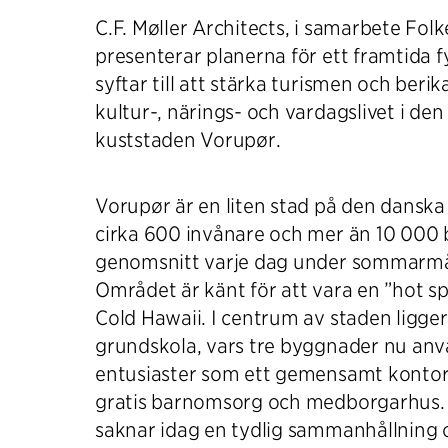
C.F. Møller Architects, i samarbete Fol
presenterar planerna för ett framtida 
syftar till att stärka turismen och berik
kultur-, närings- och vardagslivet i de
kuststaden Vorupør.
Vorupør är en liten stad på den dansk
cirka 600 invånare och mer än 10 000 
genomsnitt varje dag under sommarm
Området är känt för att vara en ”hot sp
Cold Hawaii. I centrum av staden ligger
grundskola, vars tre byggnader nu anv
entusiaster som ett gemensamt kontor,
gratis barnomsorg och medborgarhus
saknar idag en tydlig sammanhållning o