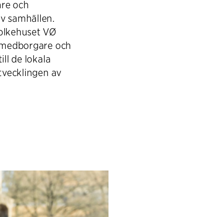
are och
av samhällen.
Folkehuset VØ
r medborgare och
ill de lokala
utvecklingen av