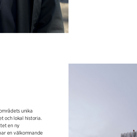
tområdets unika
t och lokal historia.
tet en ny
apar en välkomnande