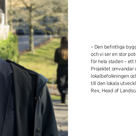
– Den befintliga by
och vi ser en stor po
för hela staden – ett
Projektet omvandar d
lokalbefolkningen och
till den lokala utvec
Rex, Head of Landsca