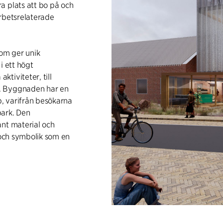
a plats att bo på och
arbetsrelaterade
som ger unik
i ett högt
tiviteter, till
. Byggnaden har en
p, varifrån besökarna
park. Den
ant material och
 och symbolik som en