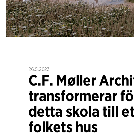
26.5.2023
C.F. Møller Archi
transformerar fö
detta skola till e
folkets hus