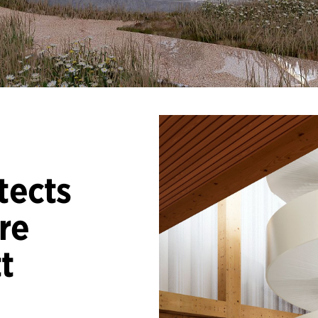
tects
re
tt