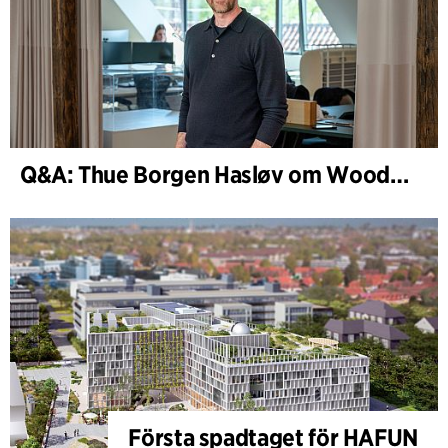
Q&A: Thue Borgen Hasløv om WoodHub
Första spadtaget för HAFUN