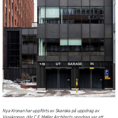
Nya Kronan har uppförts av Skanska på uppdrag av
Vasakronan, där C.F. Møller Architects uppdrag var att