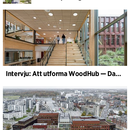
Intervju: Att utforma WoodHub — Danmarks största träbyggnad