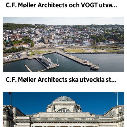
C.F. Møller Architects och VOGT utvalda att forma framtidens Hamburg-Altona
C.F. Møller Architects ska utveckla strategin för ”Knutepunkt Larvik och indre havn”