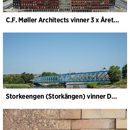
C.F. Møller Architects vinner 3 x Årets Byggnad 2025
Storkeengen (Storkängen) vinner DANVAs Klimatpris 2025 och bygger vidare på ett tidigare arkitektoniskt erkännande