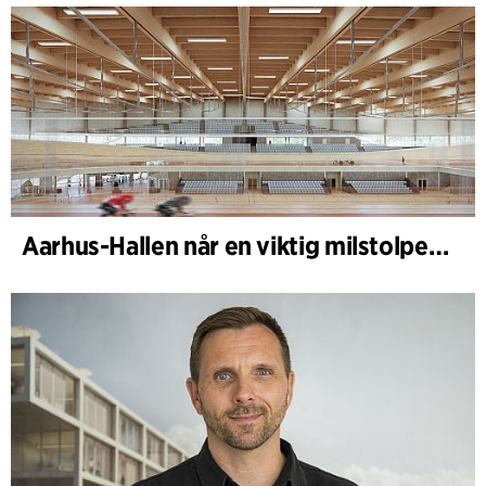
Aarhus-Hallen når en viktig milstolpe i den pågående skissprocessen