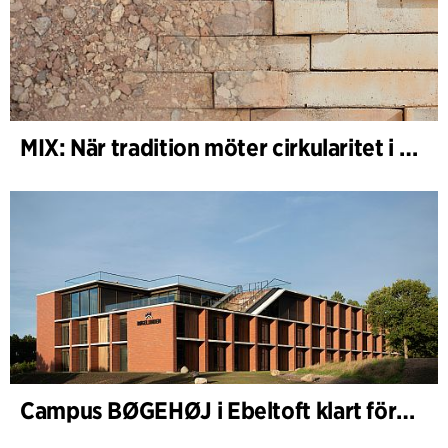
MIX: När tradition möter cirkularitet i arkitekturen
Campus BØGEHØJ i Ebeltoft klart för invigning: Unik träbyggnad färdigställd