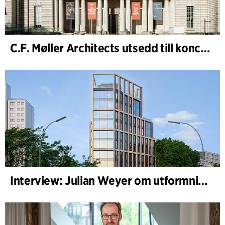
C.F. Møller Architects utsedd till konceptarkitekt för projektet National Museum Cardiff
Interview: Julian Weyer om utformningen av B-One