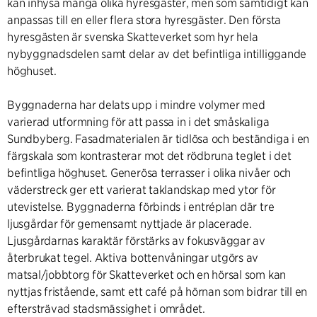
kan inhysa många olika hyresgäster, men som samtidigt kan
anpassas till en eller flera stora hyresgäster. Den första
hyresgästen är svenska Skatteverket som hyr hela
nybyggnadsdelen samt delar av det befintliga intilliggande
höghuset.
Byggnaderna har delats upp i mindre volymer med
varierad utformning för att passa in i det småskaliga
Sundbyberg. Fasadmaterialen är tidlösa och beständiga i en
färgskala som kontrasterar mot det rödbruna teglet i det
befintliga höghuset. Generösa terrasser i olika nivåer och
väderstreck ger ett varierat taklandskap med ytor för
utevistelse. Byggnaderna förbinds i entréplan där tre
ljusgårdar för gemensamt nyttjade är placerade.
Ljusgårdarnas karaktär förstärks av fokusväggar av
återbrukat tegel. Aktiva bottenvåningar utgörs av
matsal/jobbtorg för Skatteverket och en hörsal som kan
nyttjas fristående, samt ett café på hörnan som bidrar till en
eftersträvad stadsmässighet i området.