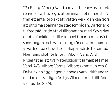
"På Energi Viborg Vand har vi ett behov av en tek
renar områdets regnvatten innan det rinner ut i Nø
från ett antal projekt att vatten verkligen kan gör
att utforma spännande stadsområden. Därför är 
tillfredsställande att vi tillsammans med Søværke
dubbla funktioner, till exempel broar som också 
sandfångare och vattenintag för en värmepump. 
vi vattnet på ett sätt som skapar värde för områ
Hermann, chef för Energi Viborg Vand A/S.
Projektet är ett tvärvetenskapligt samarbete mel
Vand A/S, Viborg Varme, Viborgs kommun och C.F.
Delar av anläggningen planeras vara i drift under 
medan det slutliga färdigställandet med tillträde
väntas ske 2024.