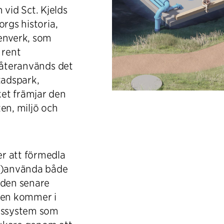
vid Sct. Kjelds
orgs historia,
tenverk, som
 rent
u återanvänds det
tadspark,
et främjar den
en, miljö och
r att förmedla
er)använda både
den senare
den kommer i
pssystem som