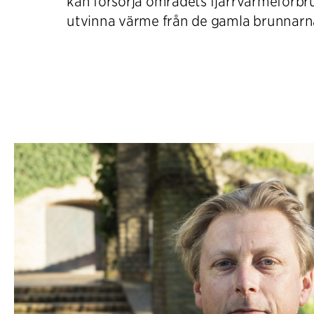
kan försörja områdets fjärrvärmeförb
utvinna värme från de gamla brunnarn