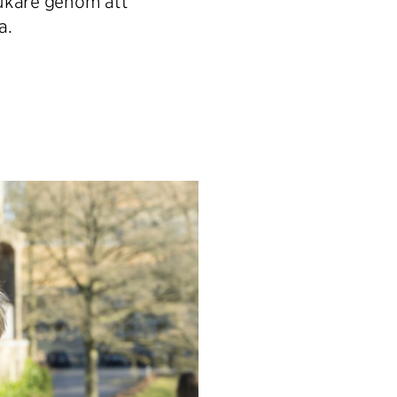
rukare genom att
a.