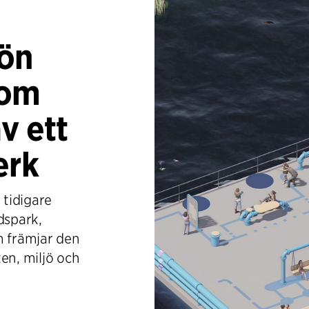
rön
nom
v ett
erk
 tidigare
dspark,
 främjar den
en, miljö och