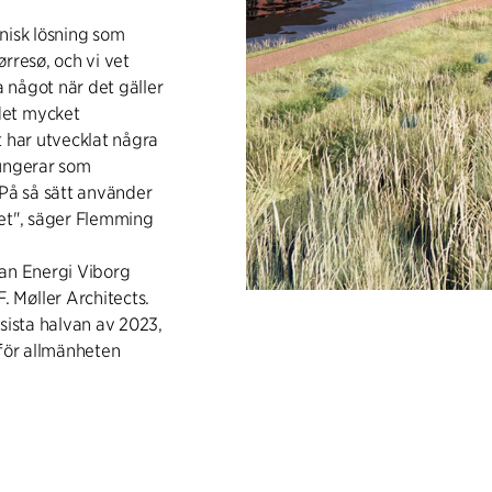
nisk lösning som
rresø, och vi vet
a något när det gäller
det mycket
t har utvecklat några
fungerar som
På så sätt använder
det", säger Flemming
lan Energi Viborg
 Møller Architects.
sista halvan av 2023,
 för allmänheten