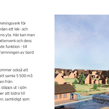
 reningsverk för
dan ett lek- och
ns yta. Här kan man
attenverk och dess
funktion - till
tformningen av bord
kommer också att
 att samla 5 500 m3
en från
släpps ut i sjön
 att bidra till
ten, samtidigt som