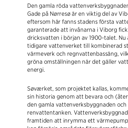
Den gamla röda vattenverksbyggnaden 
Gade på Nørresø är en viktig del av Vib
eftersom här fanns stadens första vat
garanterade att invånarna i Viborg fick
dricksvatten i början av 1900-talet. N
tidigare vattenverket till kombinerad s
värmeverk och regnvattenbassäng, vilk
gröna omställningen när det gäller vatt
energi.
Søværket, som projektet kallas, komme
sin historia genom att bevara och (åt
den gamla vattenverksbyggnaden och 
renvattentanken. Vattenverksbyggna
framtiden att inrymma ett värmepum