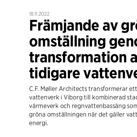
18.11.2022
Främjande av g
omställning ge
transformation a
tidigare vattenv
C.F. Møller Architects transformerar ett
vattenverk i Viborg till kombinerad sta
värmeverk och regnvattenbassäng som
gröna omställningen när det gäller vatt
energi.