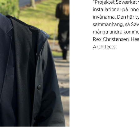
"Projektet Søværket v
installationer på inn
invånarna. Den här t
sammanhang, så Søvær
många andra kommuna
Rex Christensen, Hea
Architects.