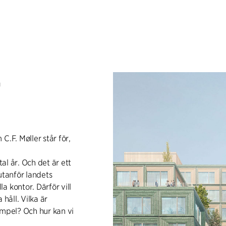
r
C.F. Møller står för,
tal år. Och det är ett
utanför landets
a kontor. Därför vill
håll. Vilka är
empel? Och hur kan vi