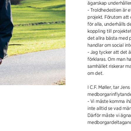
ägarskap underhålle
- Troldhedestien är e
projekt. Förutom att
för alla, underhålls
koppling till projekt
det allra bästa med p
handlar om social int
- Jag tycker att det 
förklaras. Om man ha
samhället riskerar m
om det.
I C.F. Møller, tar Je
medborgarinflytand
- Vi måste komma ihåg
inte alltid se vad män
Därför måste vi ägn
medborgardeltagande 