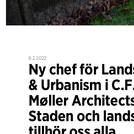
8.2.2022
Ny chef för Lan
& Urbanism i C.F
Møller Architect
Staden och land
tillhör oss alla