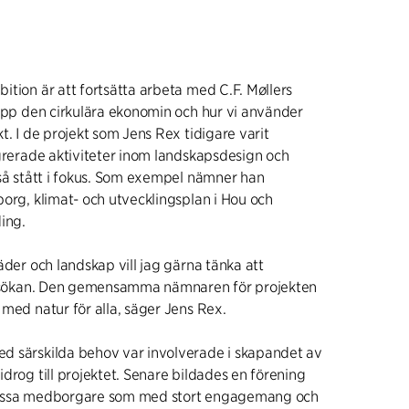
ition är att fortsätta arbeta med C.F. Møllers
 upp den cirkulära ekonomin och hur vi använder
t. I de projekt som Jens Rex tidigare varit
egrerade aktiviteter inom landskapsdesign och
kså stått i fokus. Som exempel nämner han
borg, klimat- och utvecklingsplan i Hou och
ing.
äder och landskap vill jag gärna tänka att
 ansökan. Den gemensamma nämnaren för projekten
med natur för alla, säger Jens Rex.
d särskilda behov var involverade i skapandet av
drog till projektet. Senare bildades en förening
dessa medborgare som med stort engagemang och