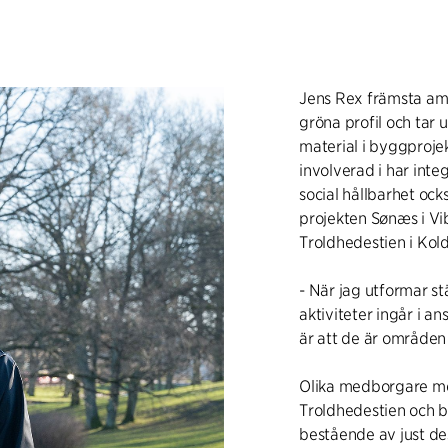
Jens Rex främsta amb
gröna profil och tar
material i byggprojek
involverad i har int
social hållbarhet oc
projekten Sønæs i Vi
Troldhedestien i Kold
- När jag utformar st
aktiviteter ingår i
är att de är områden 
Olika medborgare me
Troldhedestien och bi
bestående av just 