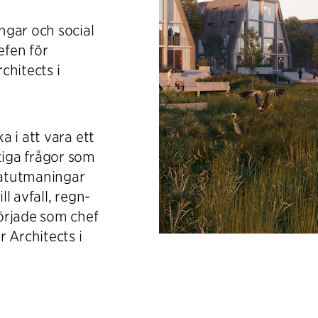
gar och social
efen för
chitects i
 i att vara ett
iga frågor som
imatutmaningar
ll avfall, regn-
örjade som chef
 Architects i