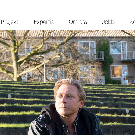
Projekt
Expertis
Om oss
Jobb
K