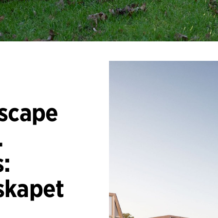
dscape
.
s:
skapet