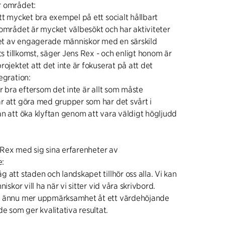
r området:
tt mycket bra exempel på ett socialt hållbart
 området är mycket välbesökt och har aktiviteter
 det av engagerade människor med en särskild
ets tillkomst, säger Jens Rex - och enligt honom är
rojektet att det inte är fokuserat på att det
egration:
är bra eftersom det inte är allt som måste
r att göra med grupper som har det svårt i
an att öka klyftan genom att vara väldigt högljudd
ns Rex med sig sina erfarenheter av
e:
 att staden och landskapet tillhör oss alla. Vi kan
niskor vill ha när vi sitter vid våra skrivbord.
a ännu mer uppmärksamhet åt ett värdehöjande
som ger kvalitativa resultat.