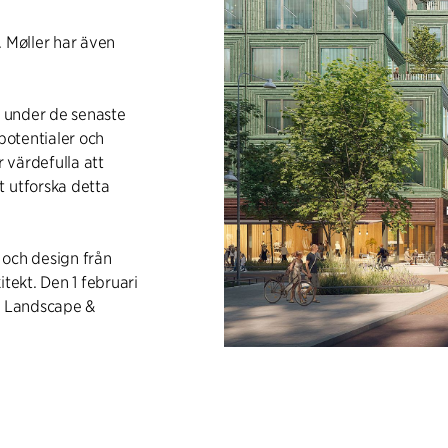
. Møller har även
e under de senaste
 potentialer och
 värdefulla att
t utforska detta
 och design från
tekt. Den 1 februari
ör Landscape &