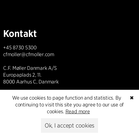
Kontakt
+45 8730 5300
cfmoller@cfmoller.com
C.F. Møller Danmark A/S
Europaplads 2, 11.
8000 Aarhus C, Danmark
Get in touch
We use cookies to page function and statistics. By
✖
continuing to visit this site you agree to our use of
cookies.
Read more
Ok, I accept cookies
Presse