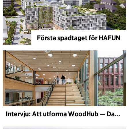
Första spadtaget för HAFUN
Intervju: Att utforma WoodHub — Danmarks största träbyggnad