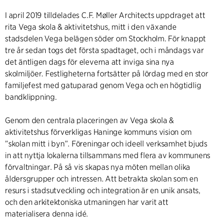
I april 2019 tilldelades C.F. Møller Architects uppdraget att
rita Vega skola & aktivitetshus, mitt i den växande
stadsdelen Vega belägen söder om Stockholm. För knappt
tre år sedan togs det första spadtaget, och i måndags var
det äntligen dags för eleverna att inviga sina nya
skolmiljöer. Festligheterna fortsätter på lördag med en stor
familjefest med gatuparad genom Vega och en högtidlig
bandklippning.
Genom den centrala placeringen av Vega skola &
aktivitetshus förverkligas Haninge kommuns vision om
”skolan mitt i byn”. Föreningar och ideell verksamhet bjuds
in att nyttja lokalerna tillsammans med flera av kommunens
förvaltningar. På så vis skapas nya möten mellan olika
åldersgrupper och intressen. Att betrakta skolan som en
resurs i stadsutveckling och integration är en unik ansats,
och den arkitektoniska utmaningen har varit att
materialisera denna idé.