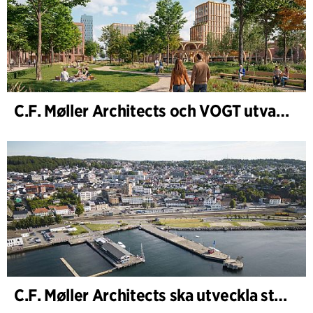
C.F. Møller Architects och VOGT utvalda att forma framtidens Hamburg-Altona
C.F. Møller Architects ska utveckla strategin för ”Knutepunkt Larvik och indre havn”