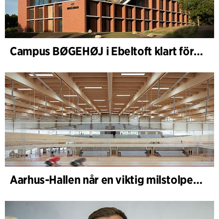
Campus BØGEHØJ i Ebeltoft klart för invigning: Unik träbyggnad färdigställd
Aarhus-Hallen når en viktig milstolpe i den pågående skissprocessen