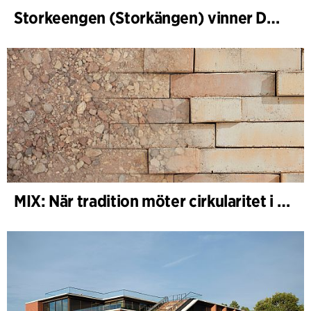
Storkeengen (Storkängen) vinner DANVAs Klimatpris 2025 och bygger vidare på ett tidigare arkitektoniskt erkännande
MIX: När tradition möter cirkularitet i arkitekturen