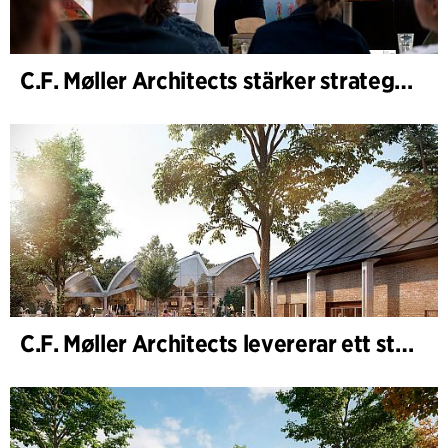
C.F. Møller Architects stärker strategisk rådgivning i tidiga skeden
C.F. Møller Architects levererar ett starkt resultat för 2025