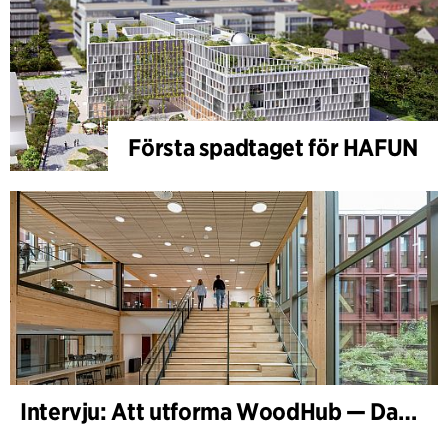
Första spadtaget för HAFUN
Intervju: Att utforma WoodHub — Danmarks största träbyggnad