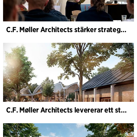
C.F. Møller Architects stärker strategisk rådgivning i tidiga skeden
C.F. Møller Architects levererar ett starkt resultat för 2025