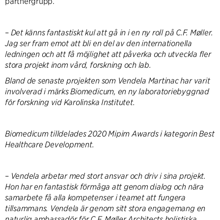
partnergrupp.
–
Det känns fantastiskt kul att gå in i en ny roll på C.F. Møller.
Jag ser fram emot att bli en del av den internationella
ledningen och att få möjlighet att påverka och utveckla fler
stora projekt inom vård, forskning och lab.
Bland de senaste projekten som Vendela Martinac har varit
involverad i märks Biomedicum, en ny laboratoriebyggnad
för forskning vid Karolinska Institutet.
Biomedicum tilldelades 2020 Mipim Awards i kategorin Best
Healthcare Development.
–
Vendela arbetar med stort ansvar och driv i sina projekt.
Hon har en fantastisk förmåga att genom dialog och nära
samarbete få alla kompetenser i teamet att fungera
tillsammans. Vendela är genom sitt stora engagemang en
naturlig ambassadör för C.F. Møller Architects holistiska