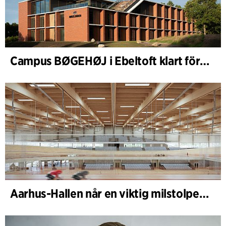
Campus BØGEHØJ i Ebeltoft klart för invigning: Unik träbyggnad färdigställd
Aarhus-Hallen når en viktig milstolpe i den pågående skissprocessen