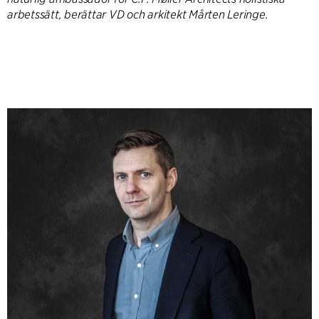
arbetssätt, berättar VD och arkitekt Mårten Leringe.