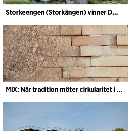
Storkeengen (Storkängen) vinner DANVAs Klimatpris 2025 och bygger vidare på ett tidigare arkitektoniskt erkännande
MIX: När tradition möter cirkularitet i arkitekturen