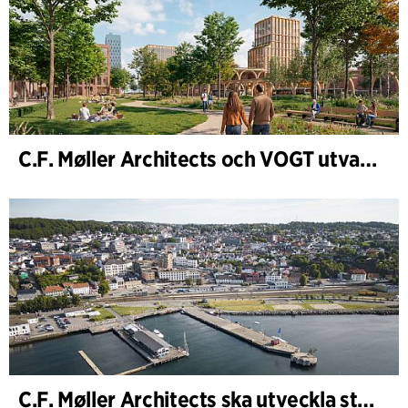
C.F. Møller Architects och VOGT utvalda att forma framtidens Hamburg-Altona
C.F. Møller Architects ska utveckla strategin för ”Knutepunkt Larvik och indre havn”