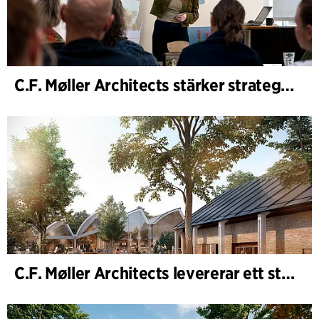
C.F. Møller Architects stärker strategisk rådgivning i tidiga skeden
C.F. Møller Architects levererar ett starkt resultat för 2025