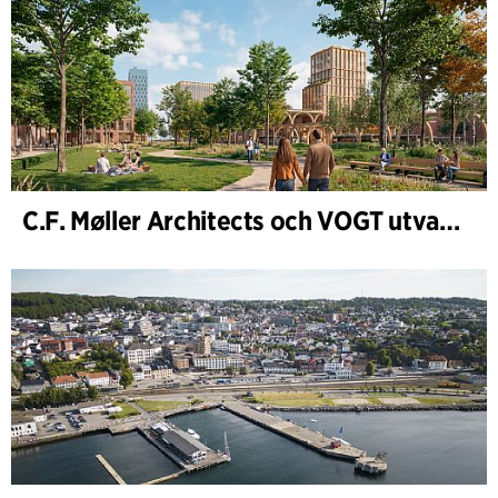
C.F. Møller Architects och VOGT utvalda att forma framtidens Hamburg-Altona