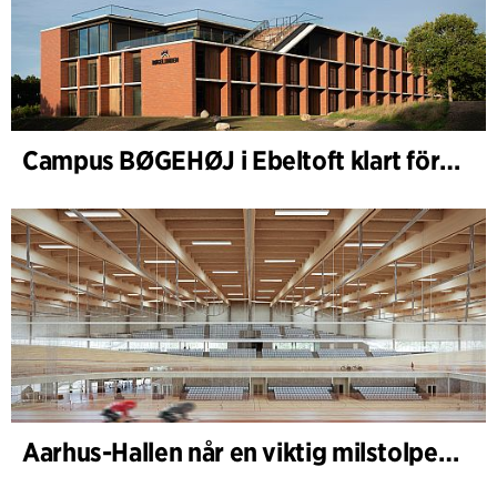
Campus BØGEHØJ i Ebeltoft klart för invigning: Unik träbyggnad färdigställd
Aarhus-Hallen når en viktig milstolpe i den pågående skissprocessen