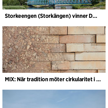
Storkeengen (Storkängen) vinner DANVAs Klimatpris 2025 och bygger vidare på ett tidigare arkitektoniskt erkännande
MIX: När tradition möter cirkularitet i arkitekturen