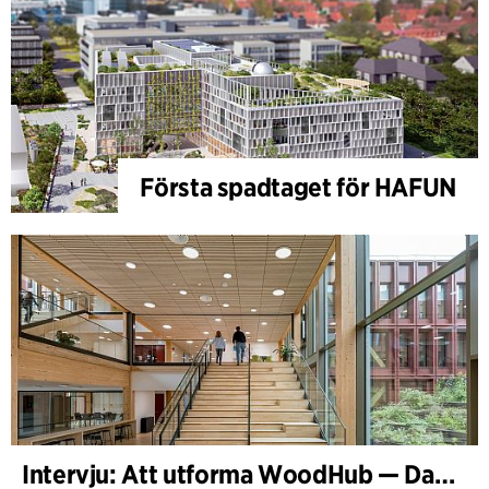
Första spadtaget för HAFUN
Intervju: Att utforma WoodHub — Danmarks största träbyggnad