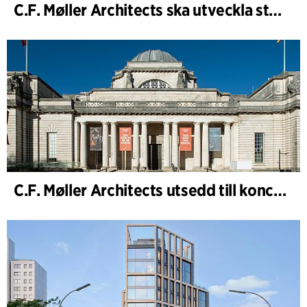
C.F. Møller Architects ska utveckla strategin för ”Knutepunkt Larvik och indre havn”
C.F. Møller Architects utsedd till konceptarkitekt för projektet National Museum Cardiff