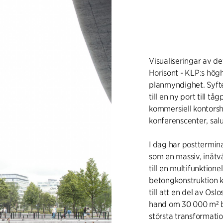
Visualiseringar av de
Horisont - KLP:s högh
planmyndighet. Syfte
till en ny port till 
kommersiell kontorsh
konferenscenter, salu
I dag har posttermin
som en massiv, inåt
till en multifunktion
betongkonstruktion 
till att en del av Osl
hand om 30 000 m² bet
största transformatio