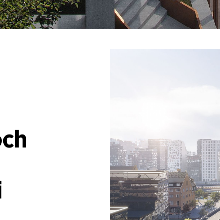
och
i