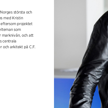
v Norges största och
s med Kristin
 eftersom projektet
kelteman som
r marknivån, och att
os centrala
er och arkitekt på C.F.