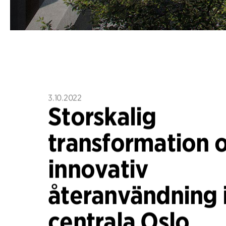
3.10.2022
Storskalig
transformation 
innovativ
återanvändning 
centrala Oslo