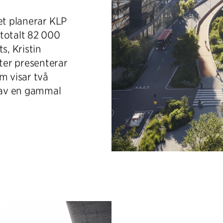
et planerar KLP
 totalt 82 000
s, Kristin
ter presenterar
m visar två
 av en gammal