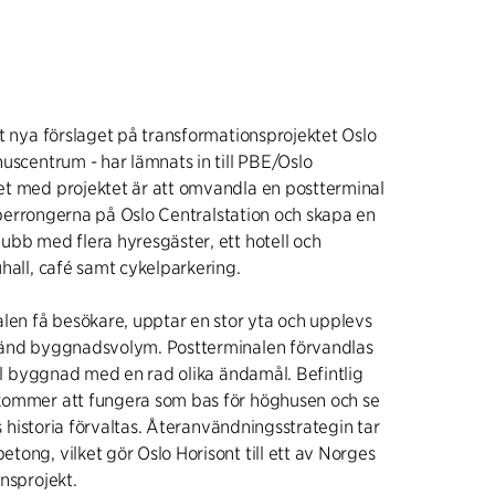
t nya förslaget på transformationsprojektet Oslo
uscentrum - har lämnats in till PBE/Oslo
t med projektet är att omvandla en postterminal
tågperrongerna på Oslo Centralstation och skapa en
ubb med flera hyresgäster, ett hotell och
hall, café samt cykelparkering.
alen få besökare, upptar en stor yta och upplevs
vänd byggnadsvolym. Postterminalen förvandlas
ell byggnad med en rad olika ändamål. Befintlig
kommer att fungera som bas för höghusen och se
os historia förvaltas. Återanvändningsstrategin tar
ong, vilket gör Oslo Horisont till ett av Norges
nsprojekt.