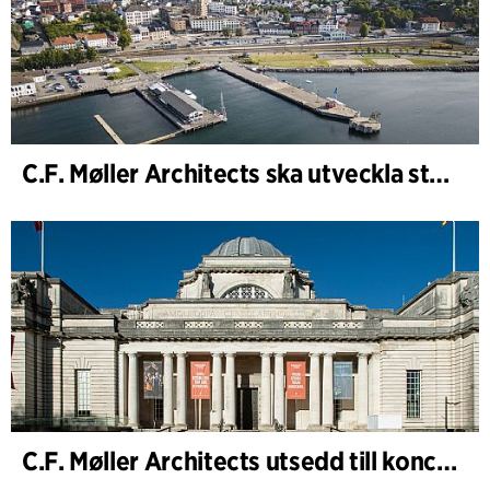
C.F. Møller Architects ska utveckla strategin för ”Knutepunkt Larvik och indre havn”
C.F. Møller Architects utsedd till konceptarkitekt för projektet National Museum Cardiff