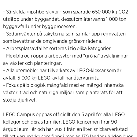
- Särskilda gipsfiberskivor - som sparade 650 000 kg CO2
utsläpp under byggandet, dessutom återvanns 1 000 ton
byggavfall under byggprocessen.
- Sedumväxter på takytorna som samlar upp regnvatten
som bevattnar de omgivande grönområdena.
- Arbetsplatsavfallet sorteras i tio olika kategorier.
- Flexibla och öppna arbetsytor med "gröna" avskiljningar
av växter och planteringar.
- Alla utemöbler har tillverkats av LEGO-klossar som är
avfall. 5 000 kg LEGO-avfall har återvunnits.
- Fokus på biologisk mångfald med en mängd inhemska
växter, träd och naturliga miljöer som planterats för att
stödja djurlivet.
LEGO Campus öppnas officiellt den 5 april för alla LEGO
kollegor och deras familjer. LEGO-koncernen firar 90-
årsjubileum i år och har vuxit från en liten snickarverkstad
till ett varumärke som finns i mer än 130 länder världen över.