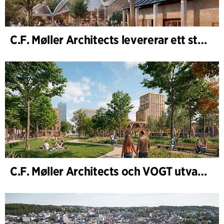
C.F. Møller Architects levererar ett starkt resultat för 2025
C.F. Møller Architects och VOGT utvalda att forma framtidens Hamburg-Altona