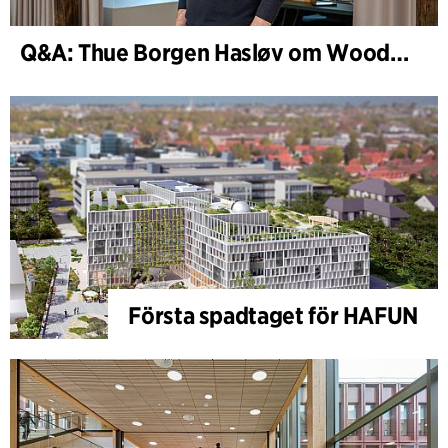
Q&A: Thue Borgen Hasløv om WoodHub
Första spadtaget för HAFUN