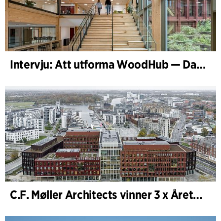
Intervju: Att utforma WoodHub — Danmarks största träbyggnad
C.F. Møller Architects vinner 3 x Årets Byggnad 2025