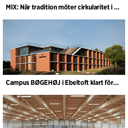
MIX: När tradition möter cirkularitet i arkitekturen
Campus BØGEHØJ i Ebeltoft klart för invigning: Unik träbyggnad färdigställd