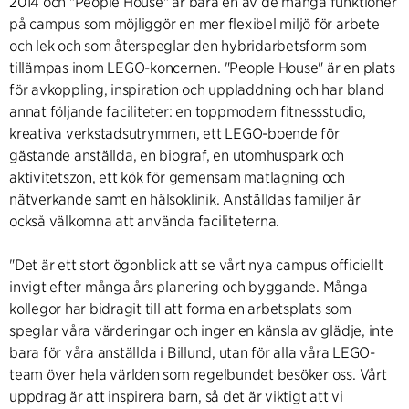
2014 och "People House" är bara en av de många funktioner
på campus som möjliggör en mer flexibel miljö för arbete
och lek och som återspeglar den hybridarbetsform som
tillämpas inom LEGO-koncernen. "People House" är en plats
för avkoppling, inspiration och uppladdning och har bland
annat följande faciliteter: en toppmodern fitnessstudio,
kreativa verkstadsutrymmen, ett LEGO-boende för
gästande anställda, en biograf, en utomhuspark och
aktivitetszon, ett kök för gemensam matlagning och
nätverkande samt en hälsoklinik. Anställdas familjer är
också välkomna att använda faciliteterna.
"Det är ett stort ögonblick att se vårt nya campus officiellt
invigt efter många års planering och byggande. Många
kollegor har bidragit till att forma en arbetsplats som
speglar våra värderingar och inger en känsla av glädje, inte
bara för våra anställda i Billund, utan för alla våra LEGO-
team över hela världen som regelbundet besöker oss. Vårt
uppdrag är att inspirera barn, så det är viktigt att vi