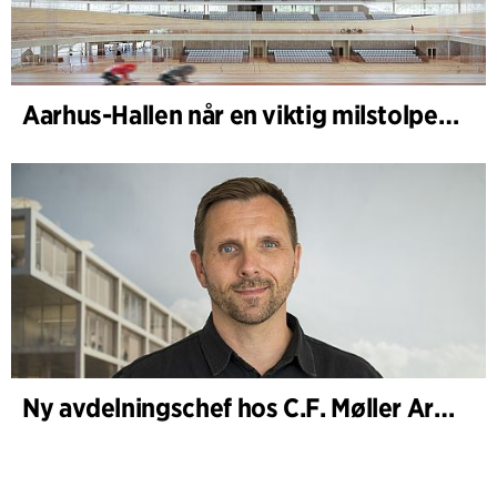
Aarhus-Hallen når en viktig milstolpe i den pågående skissprocessen
Ny avdelningschef hos C.F. Møller Architects i Köpenhamn