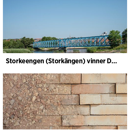
Storkeengen (Storkängen) vinner DANVAs Klimatpris 2025 och bygger vidare på ett tidigare arkitektoniskt erkännande