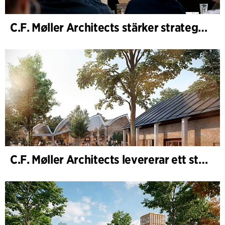
C.F. Møller Architects stärker strategisk rådgivning i tidiga skeden
C.F. Møller Architects levererar ett starkt resultat för 2025