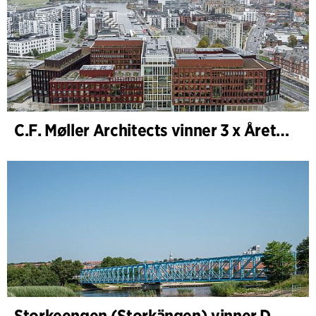
C.F. Møller Architects vinner 3 x Årets Byggnad 2025
Storkeengen (Storkängen) vinner DANVAs Klimatpris 2025 och bygger vidare på ett tidigare arkitektoniskt erkännande