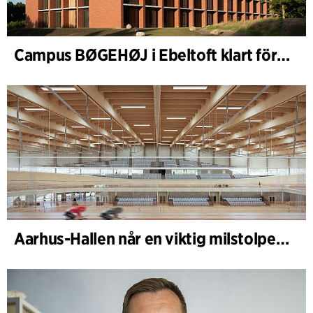
Campus BØGEHØJ i Ebeltoft klart för invigning: Unik träbyggnad färdigställd
Aarhus-Hallen når en viktig milstolpe i den pågående skissprocessen