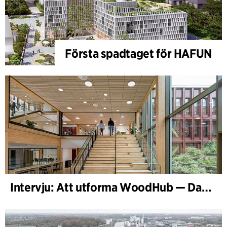
Första spadtaget för HAFUN
Intervju: Att utforma WoodHub — Danmarks största träbyggnad