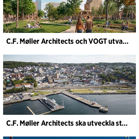
C.F. Møller Architects och VOGT utvalda att forma framtidens Hamburg-Altona
C.F. Møller Architects ska utveckla strategin för ”Knutepunkt Larvik och indre havn”