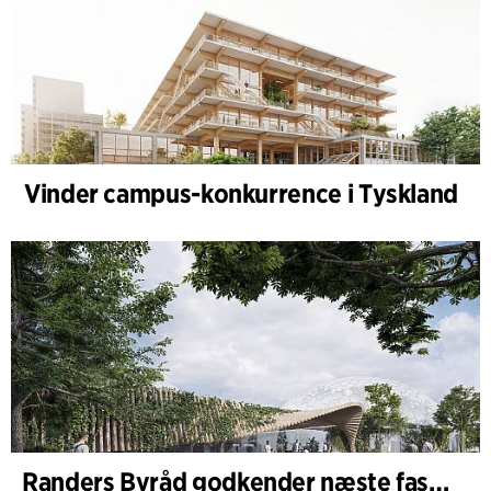
Vinder campus-konkurrence i Tyskland
Randers Byråd godkender næste fase af udvidelsen af Randers Regnskov