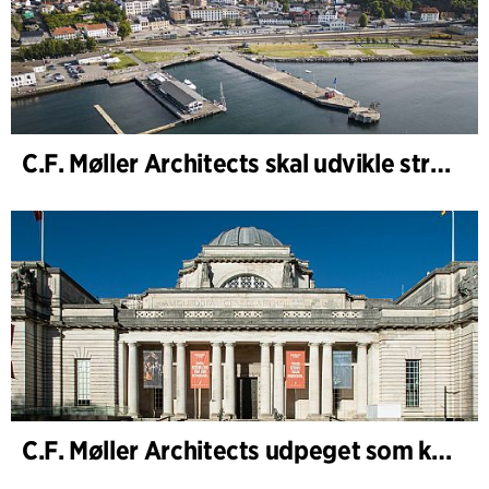
C.F. Møller Architects skal udvikle strategien for ”Knutepunkt Larvik og indre havn”
C.F. Møller Architects udpeget som konceptarkitekt for udviklingen af National Museum Cardiff