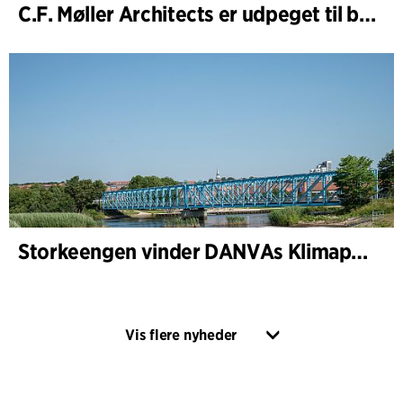
C.F. Møller Architects er udpeget til bygherrerådgiver i udvidelsen af Varde Rådhus
Storkeengen vinder DANVAs Klimapris 2025 – og bygger videre på tidligere arkitekturanerkendelse
Vis flere nyheder