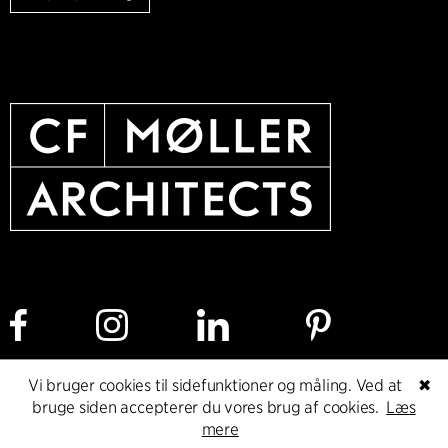
Vi bruger cookies til sidefunktioner og måling. Ved at
✖
Cookie policy
Dataetisk politik
Privacy policy
bruge siden accepterer du vores brug af cookies.
Læs
mere
Whistleblower