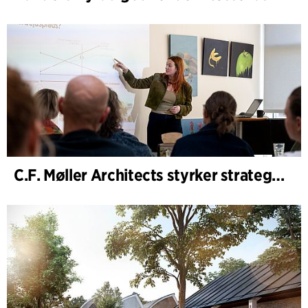
C.F. Møller Architects styrker strategisk rådgivning i de tidlige faser