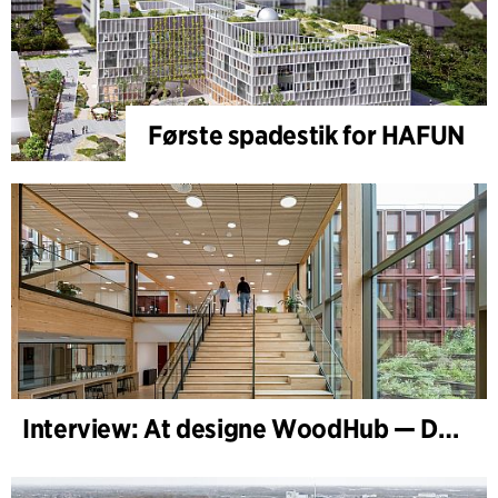
Første spadestik for HAFUN
Interview: At designe WoodHub — Danmarks største træbyggeri