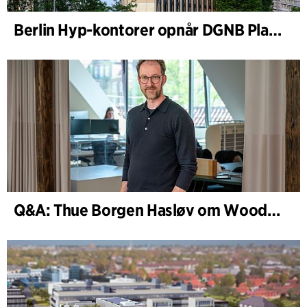
Berlin Hyp-kontorer opnår DGNB Platin og Diamant for klimavenlig arkitektur i høj kvalitet
Q&A: Thue Borgen Hasløv om WoodHub