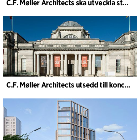
C.F. Møller Architects ska utveckla strategin för ”Knutepunkt Larvik och indre havn”
C.F. Møller Architects utsedd till konceptarkitekt för projektet National Museum Cardiff