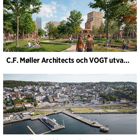
C.F. Møller Architects och VOGT utvalda att forma framtidens Hamburg-Altona