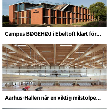
Campus BØGEHØJ i Ebeltoft klart för invigning: Unik träbyggnad färdigställd
Aarhus-Hallen når en viktig milstolpe i den pågående skissprocessen