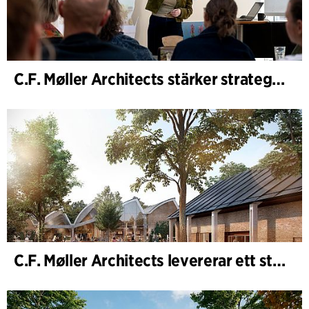
C.F. Møller Architects stärker strategisk rådgivning i tidiga skeden
C.F. Møller Architects levererar ett starkt resultat för 2025