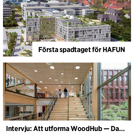
Första spadtaget för HAFUN
Intervju: Att utforma WoodHub — Danmarks största träbyggnad