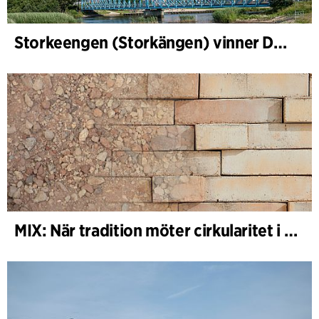
Storkeengen (Storkängen) vinner DANVAs Klimatpris 2025 och bygger vidare på ett tidigare arkitektoniskt erkännande
MIX: När tradition möter cirkularitet i arkitekturen