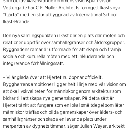
Som del av Ikast-Brande kommuns visionsplan Vision
Vestergade har C.F. Møller Architects formgett Ikasts nya
”hjärta” med en stor utbyggnad av International School
Ikast-Brande.
Den nya samlingspunkten i Ikast blir en plats där möten och
relationer uppstår över samhällsgränser och åldersgrupper.
Byggnadens ramar är utformade för att skapa och främja
sociala och kulturella möten med ett inkluderande och
integrerande förhållningssätt.
– Vi är glada över att Hjertet nu öppnar officiellt.
Byggherrens ambitioner ligger helt i linje med vår vision om
att öka livskvaliteten för människor genom arkitektur som
bidrar till att skapa nya gemenskaper. På detta sätt är
Hjertet tänkt att fungera som en lokal smältdegel som låter
människor träffas och bilda gemenskaper över ålders- och
samhällsgränser och skapa en levande plats under
merparten av dygnets timmar, säger Julian Weyer, arkitekt