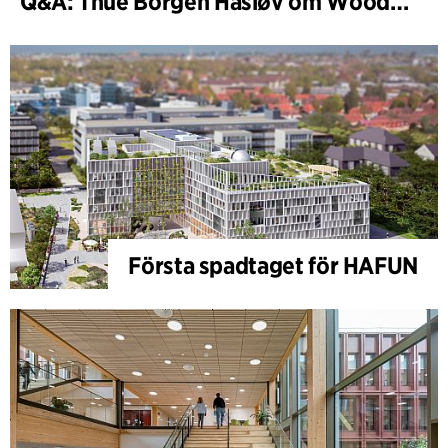
Q&A: Thue Borgen Hasløv om WoodHub
Första spadtaget för HAFUN