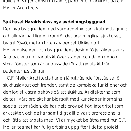
kollegor, säger Christian Dahle, partner och arkitekt på C.F.
Møller Architects.
Sjukhuset Haraldsplass nya avdelningsbyggnad
Den nya byggnaden med vårdavdelningar, akutmottagning
och allmän hall ligger framför det ursprungliga sjukhuset,
byggt 1940, mellan foten av berget Ulriken och
Møllendalselven, och byggnadens design följer älvens kurs.
Alla patientrum har utsikt över staden och dalen genom
stora fönster som är anpassade för att ge utsikt från
patienternas sängar.
- C.F. Møller Architects har en långtgående förståelse för
sjukhuslayout och trender, samt de komplexa funktioner och
den logistik som behövs på ett sjukhus. Arkitekterna som
deltar i vårt projekt har bidragit med kunskaper inom sina
specialistområden, de har gett prov på hög integritet som
arkitekter, och de har samtidigt alltid varit professionella
och lätta att arbeta med. Vi är mycket belåtna med hur C.F.
Møller-teamet har fullgjort sina uppgifter i detta projekt,