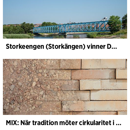
Storkeengen (Storkängen) vinner DANVAs Klimatpris 2025 och bygger vidare på ett tidigare arkitektoniskt erkännande
MIX: När tradition möter cirkularitet i arkitekturen