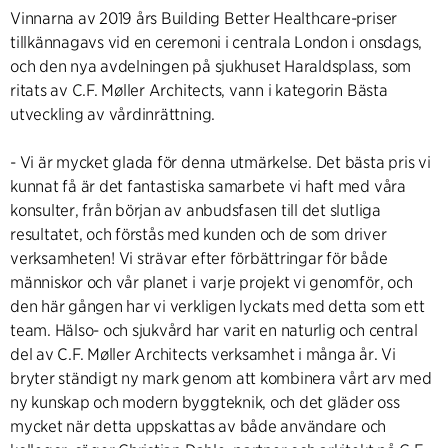
Vinnarna av 2019 års Building Better Healthcare-priser
tillkännagavs vid en ceremoni i centrala London i onsdags,
och den nya avdelningen på sjukhuset Haraldsplass, som
ritats av C.F. Møller Architects, vann i kategorin Bästa
utveckling av vårdinrättning.
- Vi är mycket glada för denna utmärkelse. Det bästa pris vi
kunnat få är det fantastiska samarbete vi haft med våra
konsulter, från början av anbudsfasen till det slutliga
resultatet, och förstås med kunden och de som driver
verksamheten! Vi strävar efter förbättringar för både
människor och vår planet i varje projekt vi genomför, och
den här gången har vi verkligen lyckats med detta som ett
team. Hälso- och sjukvård har varit en naturlig och central
del av C.F. Møller Architects verksamhet i många år. Vi
bryter ständigt ny mark genom att kombinera vårt arv med
ny kunskap och modern byggteknik, och det gläder oss
mycket när detta uppskattas av både användare och