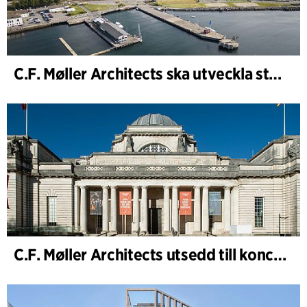
C.F. Møller Architects ska utveckla strategin för ”Knutepunkt Larvik och indre havn”
C.F. Møller Architects utsedd till konceptarkitekt för projektet National Museum Cardiff