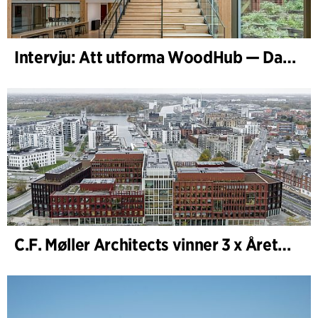
Intervju: Att utforma WoodHub — Danmarks största träbyggnad
C.F. Møller Architects vinner 3 x Årets Byggnad 2025