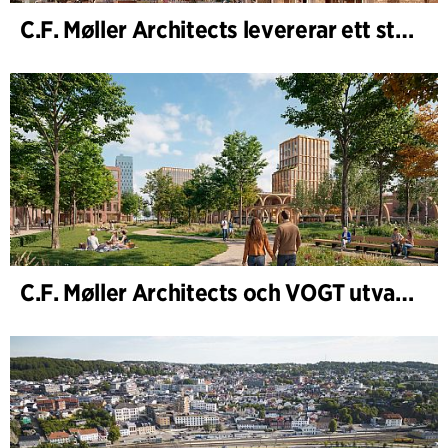
C.F. Møller Architects levererar ett starkt resultat för 2025
C.F. Møller Architects och VOGT utvalda att forma framtidens Hamburg-Altona