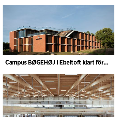
Campus BØGEHØJ i Ebeltoft klart för invigning: Unik träbyggnad färdigställd