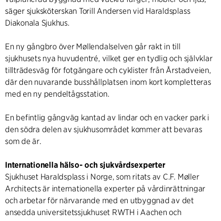
säger sjuksköterskan Torill Andersen vid Haraldsplass
Diakonala Sjukhus.
En ny gångbro över Møllendalselven går rakt in till
sjukhusets nya huvudentré, vilket ger en tydlig och självklar
tillträdesväg för fotgängare och cyklister från Årstadveien,
där den nuvarande busshållplatsen inom kort kompletteras
med en ny pendeltågsstation.
En befintlig gångväg kantad av lindar och en vacker park i
den södra delen av sjukhusområdet kommer att bevaras
som de är.
Internationella hälso- och sjukvårdsexperter
Sjukhuset Haraldsplass i Norge, som ritats av C.F. Møller
Architects är internationella experter på vårdinrättningar
och arbetar för närvarande med en utbyggnad av det
ansedda universitetssjukhuset RWTH i Aachen och