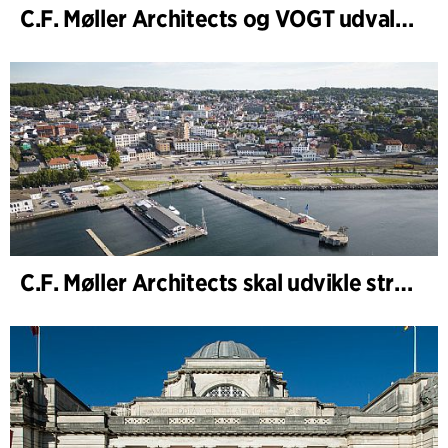
C.F. Møller Architects og VOGT udvalgt til at forme fremtidens Hamburg-Altona
C.F. Møller Architects skal udvikle strategien for ”Knutepunkt Larvik og indre havn”