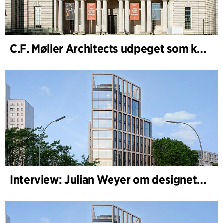
C.F. Møller Architects udpeget som konceptarkitekt for udviklingen af National Museum Cardiff
Interview: Julian Weyer om designet af B-One