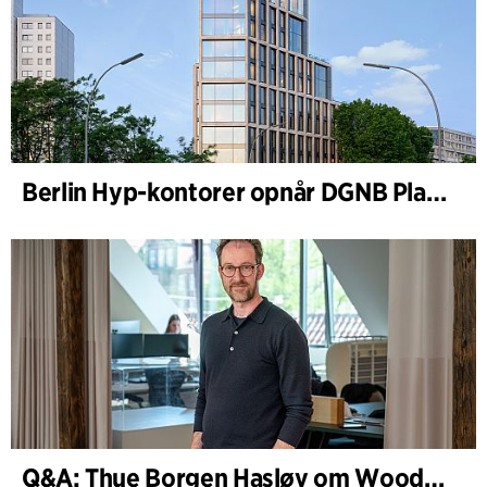
Berlin Hyp-kontorer opnår DGNB Platin og Diamant for klimavenlig arkitektur i høj kvalitet
Q&A: Thue Borgen Hasløv om WoodHub