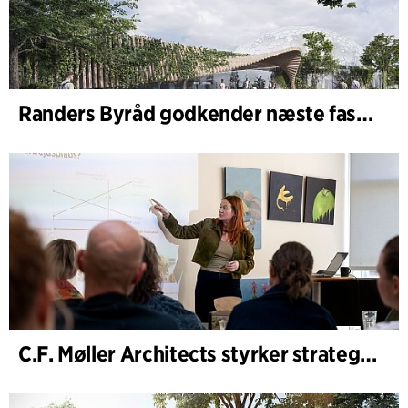
Randers Byråd godkender næste fase af udvidelsen af Randers Regnskov
C.F. Møller Architects styrker strategisk rådgivning i de tidlige faser