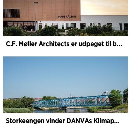
C.F. Møller Architects er udpeget til bygherrerådgiver i udvidelsen af Varde Rådhus
Storkeengen vinder DANVAs Klimapris 2025 – og bygger videre på tidligere arkitekturanerkendelse