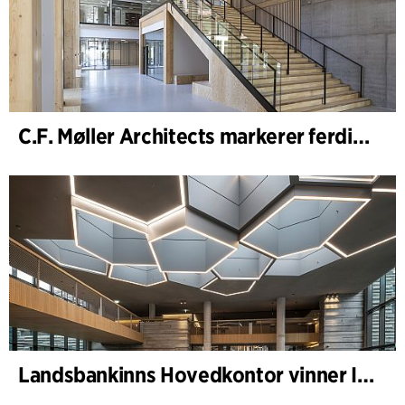
C.F. Møller Architects markerer ferdigstillelsen av WoodHub – Danmarks største kontorbygg i tre
Landsbankinns Hovedkontor vinner Islandske Betongpris