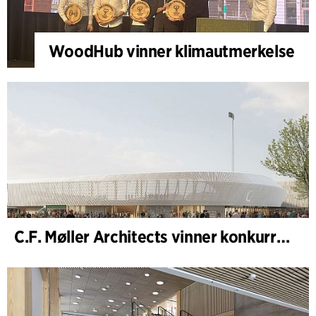
WoodHub vinner klimautmerkelse
C.F. Møller Architects vinner konkurranse om nytt stadion i Malmö