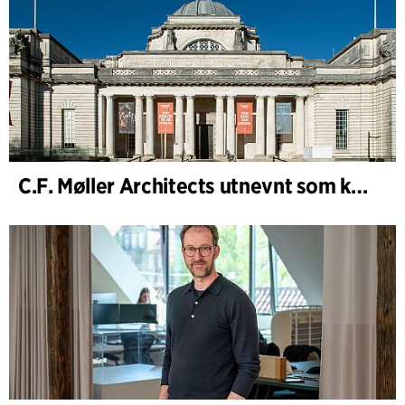
C.F. Møller Architects utnevnt som konseptarkitekt for prosjektet National Museum Cardiff