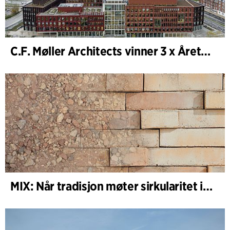
C.F. Møller Architects vinner 3 x Årets Bygg 2025
MIX: Når tradisjon møter sirkularitet i arkitekturen