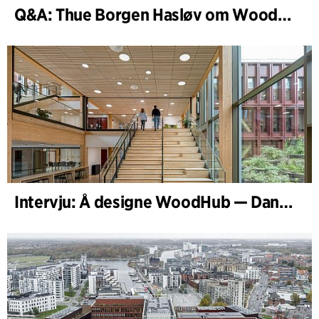
Q&A: Thue Borgen Hasløv om WoodHub
Intervju: Å designe WoodHub — Danmarks største trebygg