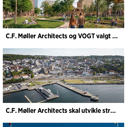
C.F. Møller Architects og VOGT valgt til å forme fremtidens Hamburg-Altona
C.F. Møller Architects skal utvikle strategien for Knutepunkt Larvik og indre havn