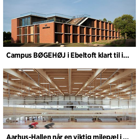
Campus BØGEHØJ i Ebeltoft klart til innvielse: Unik trebygning ferdigstilt
Aarhus-Hallen når en viktig milepæl i den pågående skisseprosessen