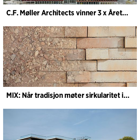
C.F. Møller Architects vinner 3 x Årets Bygg 2025
MIX: Når tradisjon møter sirkularitet i arkitekturen