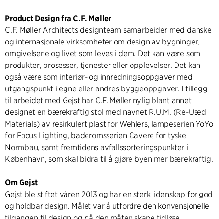
Product Design fra C.F. Møller
C.F. Møller Architects designteam samarbeider med danske
og internasjonale virksomheter om design av bygninger,
omgivelsene og livet som leves i dem. Det kan være som
produkter, prosesser, tjenester eller opplevelser. Det kan
også være som interiør- og innredningsoppgaver med
utgangspunkt i egne eller andres byggeoppgaver. I tillegg
til arbeidet med Gejst har C.F. Møller nylig blant annet
designet en bærekraftig stol med navnet R.U.M. (Re-Used
Materials) av resirkulert plast for Wehlers, lampeserien YoYo
for Focus Lighting, baderomsserien Cavere for tyske
Normbau, samt fremtidens avfallssorteringspunkter i
København, som skal bidra til å gjøre byen mer bærekraftig.
Om Gejst
Gejst ble stiftet våren 2013 og har en sterk lidenskap for god
og holdbar design. Målet var å utfordre den konvensjonelle
tilgangen til design og på den måten skape tidløse