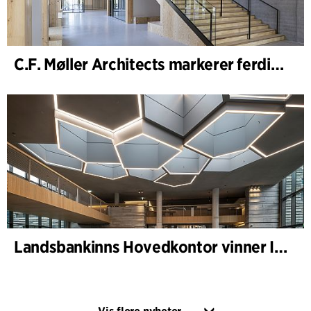
C.F. Møller Architects markerer ferdigstillelsen av WoodHub – Danmarks største kontorbygg i tre
Landsbankinns Hovedkontor vinner Islandske Betongpris