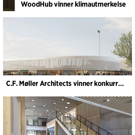
WoodHub vinner klimautmerkelse
C.F. Møller Architects vinner konkurranse om nytt stadion i Malmö