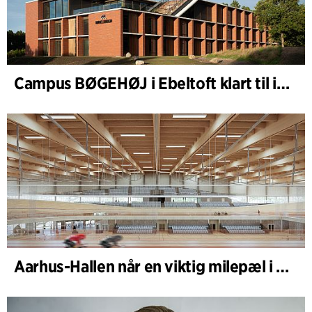
Campus BØGEHØJ i Ebeltoft klart til innvielse: Unik trebygning ferdigstilt
Aarhus-Hallen når en viktig milepæl i den pågående skisseprosessen