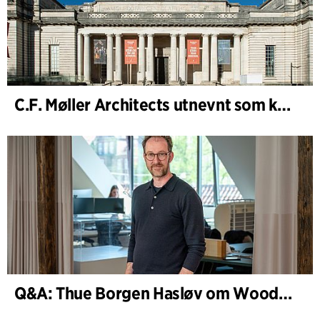
C.F. Møller Architects utnevnt som konseptarkitekt for prosjektet National Museum Cardiff
Q&A: Thue Borgen Hasløv om WoodHub