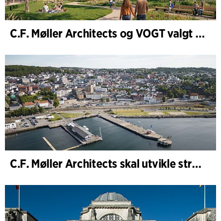
C.F. Møller Architects og VOGT valgt til å forme fremtidens Hamburg-Altona
C.F. Møller Architects skal utvikle strategien for Knutepunkt Larvik og indre havn