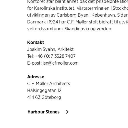
Kontoret står blant annet bak det prisbelønte Bi
for Karolinska Institutet, Värtaterminalen i Stockh
utviklingen av Carlsberg Byen i København. Siden
Danmark i 1924 har C.F. Møller stolt bidratt til utv
velferdssamfunn i Skandinavia og verden.
Kontakt
Joakim Svahn, Arkitekt
Tel: +46 (0)7 3528 7407
E-post: jsn@cfmoller.com
Adresse
C.F. Møller Architects
Hälsingegatan 12
414 63 Göteborg
Harbour Stones