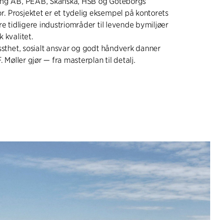
ing AB, PEAB, Skanska, HSB og Göteborgs
 Prosjektet er et tydelig eksempel på kontorets
re tidligere industriområder til levende bymiljøer
 kvalitet.
issthet, sosialt ansvar og godt håndverk danner
. Møller gjør — fra masterplan til detalj.