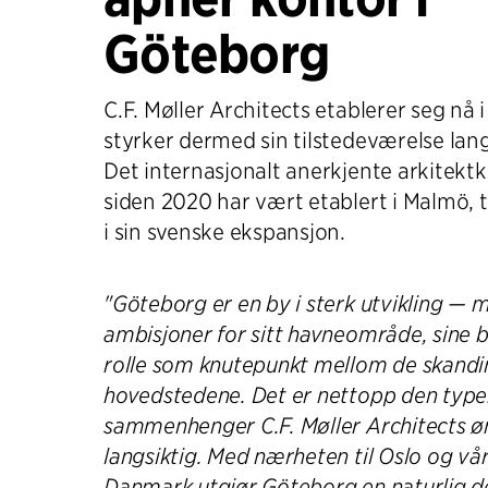
Göteborg
C.F. Møller Architects etablerer seg nå
styrker dermed sin tilstedeværelse lan
Det internasjonalt anerkjente arkitekt
siden 2020 har vært etablert i Malmö, t
i sin svenske ekspansjon.
"Göteborg er en by i sterk utvikling —
ambisjoner for sitt havneområde, sine b
rolle som knutepunkt mellom de skandi
hovedstedene. Det er nettopp den typ
sammenhenger C.F. Møller Architects øns
langsiktig. Med nærheten til Oslo og vår
Danmark utgjør Göteborg en naturlig de