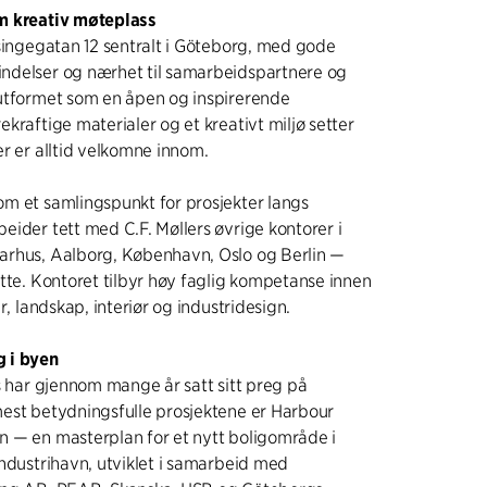
m kreativ møteplass
lsingegatan 12 sentralt i Göteborg, med gode
ndelser og nærhet til samarbeidspartnere og
utformet som en åpen og inspirerende
kraftige materialer og et kreativt miljø setter
r er alltid velkomne innom.
m et samlingspunkt for prosjekter langs
eider tett med C.F. Møllers øvrige kontorer i
arhus, Aalborg, København, Oslo og Berlin —
atte. Kontoret tilbyr høy faglig kompetanse innen
r, landskap, interiør og industridesign.
 i byen
s har gjennom mange år satt sitt preg på
est betydningsfulle prosjektene er Harbour
 — en masterplan for et nytt boligområde i
industrihavn, utviklet i samarbeid med