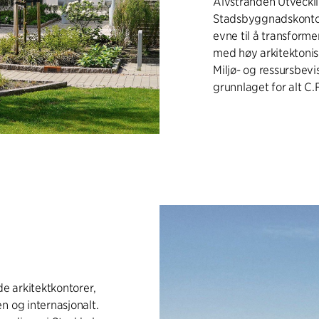
Älvstranden Utveckl
Stadsbyggnadskontor.
evne til å transforme
med høy arkitektonisk
Miljø- og ressursbev
grunnlaget for alt C.F
de arkitektkontorer,
n og internasjonalt.