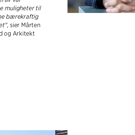
e muligheter til
ape bærekraftig
et",
sier Mårten
d og Arkitekt