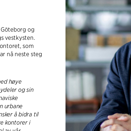
 i Göteborg og
gs vestkysten.
kontoret, som
ar nå neste steg
 med høye
ydeler og sin
naviske
en urbane
ker å bidra til
e kontorer i
l av vår