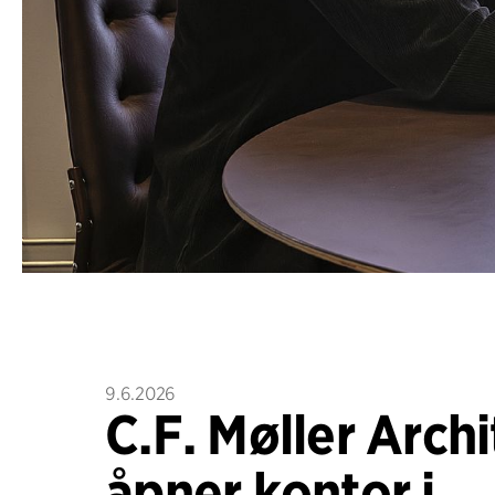
9.6.2026
C.F. Møller Archi
åpner kontor i