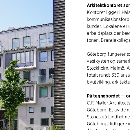
Arkitektkontoret so
Kontoret ligger i Hä
kommunikasjonsforbi
kunder. Lokalene er 
arbeidsplass der bære
tonen. Bransjekollege
Göteborg fungerer so
vestkysten og samarb
Stockholm, Malmö, A
totalt rundt 330 ans
byutvikling, arkitektu
På tegnebordet — og
C.F. Møller Architect
Göteborg. Et av de m
Stones på Lindholmen
Göteborgs tidligere 