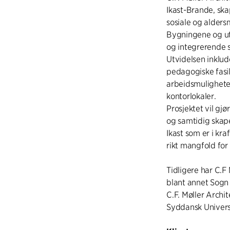
Ikast-Brande, ska
sosiale og alder
Bygningene og ut
og integrerende 
Utvidelsen inklud
pedagogiske fasil
arbeidsmulighete
kontorlokaler.
Prosjektet vil gj
og samtidig skape
Ikast som er i kra
rikt mangfold for
Tidligere har C.F
blant annet Sogn 
C.F. Møller Archi
Syddansk Univers