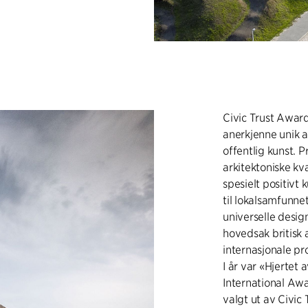
Civic Trust Award
anerkjenne unik a
offentlig kunst. 
arkitektoniske kv
spesielt positivt
til lokalsamfunne
universelle design
hovedsak britisk a
internasjonale pro
I år var «Hjertet 
International Awa
valgt ut av Civic 