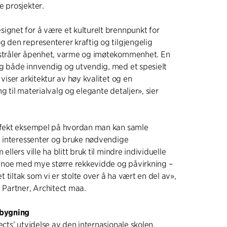
e prosjekter.
ignet for å være et kulturelt brennpunkt for
g den representerer kraftig og tilgjengelig
tstråler åpenhet, varme og imøtekommenhet. En
ng både innvendig og utvendig, med et spesielt
 viser arkitektur av høy kvalitet og en
g til materialvalg og elegante detaljer», sier
erfekt eksempel på hvordan man kan samle
ke interessenter og bruke nødvendige
 ellers ville ha blitt bruk til mindre individuelle
pe noe med mye større rekkevidde og påvirkning –
 tiltak som vi er stolte over å ha vært en del av»,
, Partner, Architect maa.
 bygning
ects’ utvidelse av den internasjonale skolen,