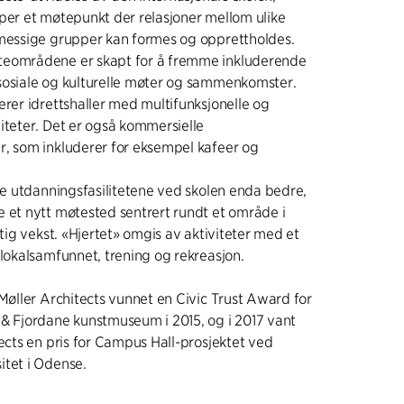
per et møtepunkt der relasjoner mellom ulike
smessige grupper kan formes og opprettholdes.
eområdene er skapt for å fremme inkluderende
sosiale og kulturelle møter og sammenkomster.
erer idrettshaller med multifunksjonelle og
iteter. Det er også kommersielle
r, som inkluderer for eksempel kafeer og
øre utdanningsfasilitetene ved skolen enda bedre,
 et nytt møtested sentrert rundt et område i
ftig vekst. «Hjertet» omgis av aktiviteter med et
 lokalsamfunnet, trening og rekreasjon.
 Møller Architects vunnet en Civic Trust Award for
& Fjordane kunstmuseum i 2015, og i 2017 vant
tects en pris for Campus Hall-prosjektet ved
itet i Odense.