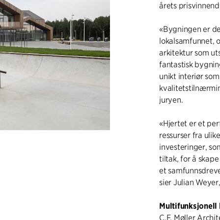
årets prisvinnend
«Bygningen er des
lokalsamfunnet, o
arkitektur som u
fantastisk bygni
unikt interiør som
kvalitetstilnærmin
juryen.
«Hjertet er et p
ressurser fra uli
investeringer, som
tiltak, for å ska
et samfunnsdrevet
sier Julian Weyer
Multifunksjonell
C.F. Møller Archit