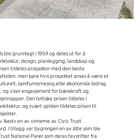
s ble grunnlagt i 1959 og deles ut for å
rkitektur, design, planlegging, landskap og
Prisen tildeles prosjekter med den beste
aliteten, men bare hvis prosjektet anses å være et
 kulturelt, samfunnsmessig eller økonomisk bidrag
t, og viser engasjement for bærekraft og
prinsipper. Den britiske prisen tildeles i
rkitektur, og svært sjelden tildeles prisen til
sjekter.
av Ikast» en av vinnerne av Civic Trust
rd. I tillegg var bygningen en av åtte som ble
Trust National Panel som deres favoritter fra