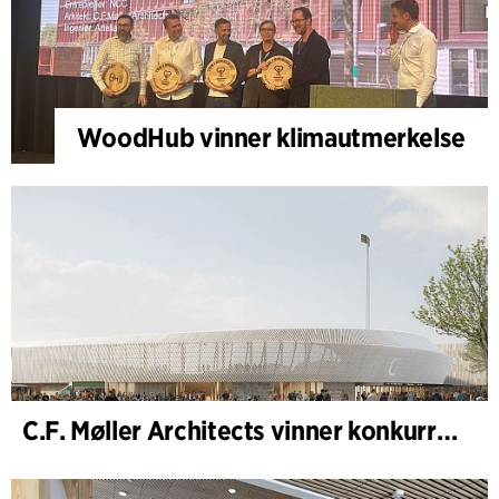
WoodHub vinner klimautmerkelse
C.F. Møller Architects vinner konkurranse om nytt stadion i Malmö