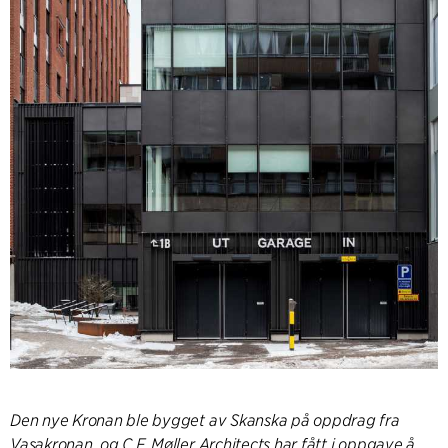
Den nye Kronan ble bygget av Skanska på oppdrag fra
Vasakronan, og C.F. Møller Architects har fått i oppgave å