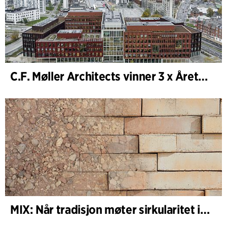
C.F. Møller Architects vinner 3 x Årets Bygg 2025
MIX: Når tradisjon møter sirkularitet i arkitekturen