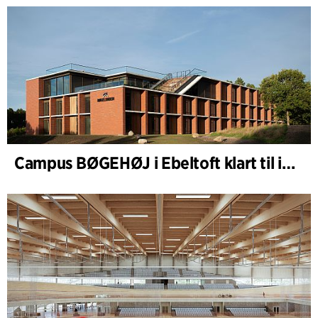
Campus BØGEHØJ i Ebeltoft klart til innvielse: Unik trebygning ferdigstilt