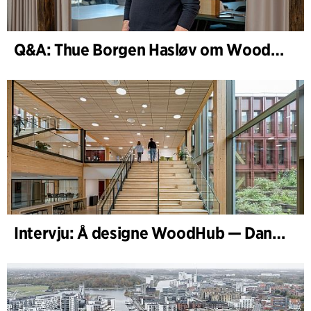
Q&A: Thue Borgen Hasløv om WoodHub
Intervju: Å designe WoodHub — Danmarks største trebygg