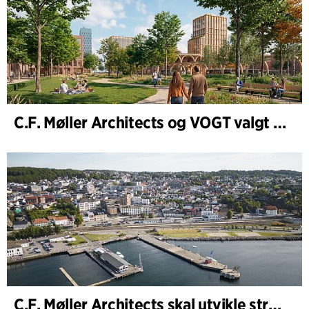
C.F. Møller Architects og VOGT valgt til å forme fremtidens Hamburg-Altona
C.F. Møller Architects skal utvikle strategien for Knutepunkt Larvik og indre havn