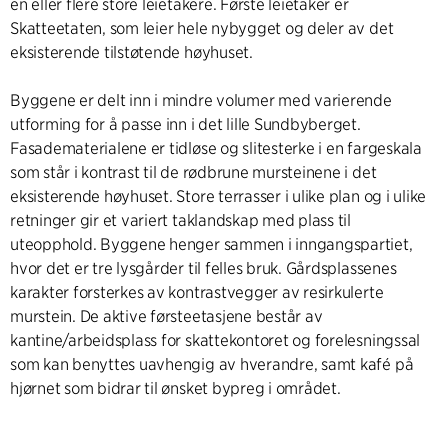
en eller flere store leietakere. Første leietaker er
Skatteetaten, som leier hele nybygget og deler av det
eksisterende tilstøtende høyhuset.
Byggene er delt inn i mindre volumer med varierende
utforming for å passe inn i det lille Sundbyberget.
Fasadematerialene er tidløse og slitesterke i en fargeskala
som står i kontrast til de rødbrune mursteinene i det
eksisterende høyhuset. Store terrasser i ulike plan og i ulike
retninger gir et variert taklandskap med plass til
uteopphold. Byggene henger sammen i inngangspartiet,
hvor det er tre lysgårder til felles bruk. Gårdsplassenes
karakter forsterkes av kontrastvegger av resirkulerte
murstein. De aktive førsteetasjene består av
kantine/arbeidsplass for skattekontoret og forelesningssal
som kan benyttes uavhengig av hverandre, samt kafé på
hjørnet som bidrar til ønsket bypreg i området.