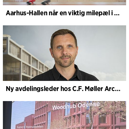
Aarhus-Hallen når en viktig milepæl i den pågående skisseprosessen
Ny avdelingsleder hos C.F. Møller Architects i København