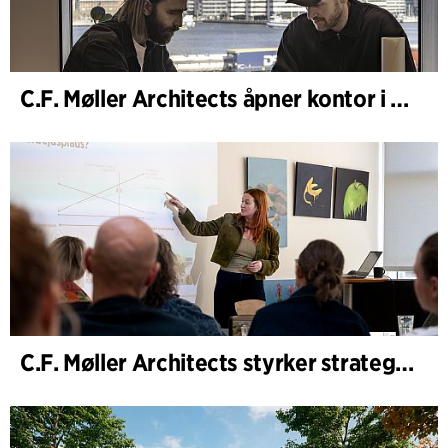
C.F. Møller Architects åpner kontor i Göteborg
C.F. Møller Architects styrker strategisk rådgivning i tidlige faser