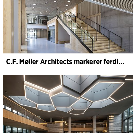
C.F. Møller Architects markerer ferdigstillelsen av WoodHub – Danmarks største kontorbygg i tre