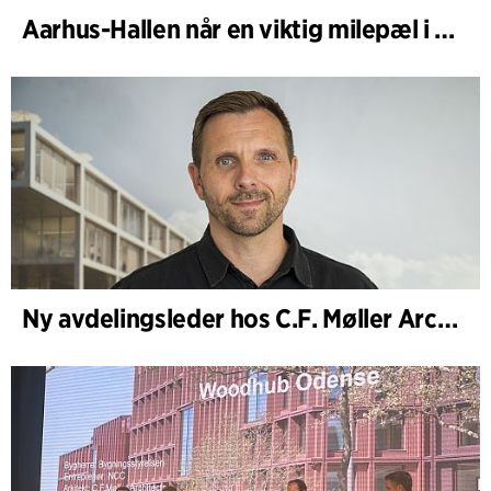
Aarhus-Hallen når en viktig milepæl i den pågående skisseprosessen
Ny avdelingsleder hos C.F. Møller Architects i København