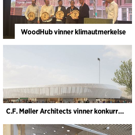
WoodHub vinner klimautmerkelse
C.F. Møller Architects vinner konkurranse om nytt stadion i Malmö