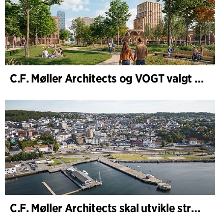
C.F. Møller Architects og VOGT valgt til å forme fremtidens Hamburg-Altona
C.F. Møller Architects skal utvikle strategien for Knutepunkt Larvik og indre havn