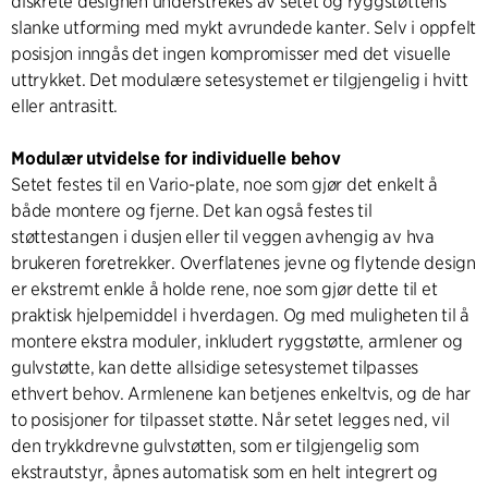
diskrete designen understrekes av setet og ryggstøttens
slanke utforming med mykt avrundede kanter. Selv i oppfelt
posisjon inngås det ingen kompromisser med det visuelle
uttrykket. Det modulære setesystemet er tilgjengelig i hvitt
eller antrasitt.
Modulær utvidelse for individuelle behov
Setet festes til en Vario-plate, noe som gjør det enkelt å
både montere og fjerne. Det kan også festes til
støttestangen i dusjen eller til veggen avhengig av hva
brukeren foretrekker. Overflatenes jevne og flytende design
er ekstremt enkle å holde rene, noe som gjør dette til et
praktisk hjelpemiddel i hverdagen. Og med muligheten til å
montere ekstra moduler, inkludert ryggstøtte, armlener og
gulvstøtte, kan dette allsidige setesystemet tilpasses
ethvert behov. Armlenene kan betjenes enkeltvis, og de har
to posisjoner for tilpasset støtte. Når setet legges ned, vil
den trykkdrevne gulvstøtten, som er tilgjengelig som
ekstrautstyr, åpnes automatisk som en helt integrert og