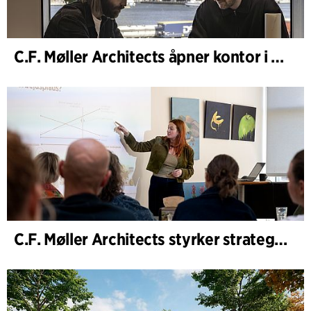
C.F. Møller Architects åpner kontor i Göteborg
C.F. Møller Architects styrker strategisk rådgivning i tidlige faser