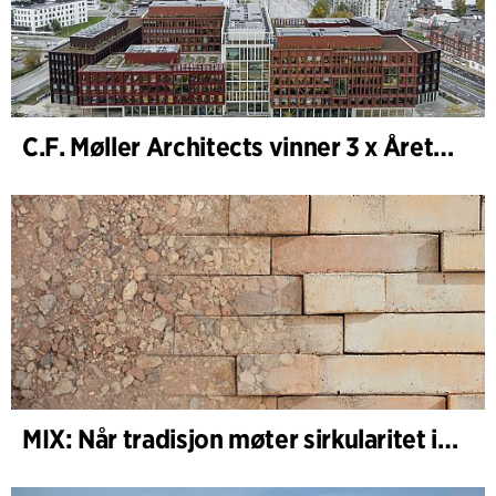
C.F. Møller Architects vinner 3 x Årets Bygg 2025
MIX: Når tradisjon møter sirkularitet i arkitekturen