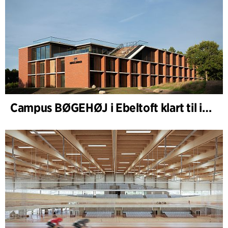
Campus BØGEHØJ i Ebeltoft klart til innvielse: Unik trebygning ferdigstilt