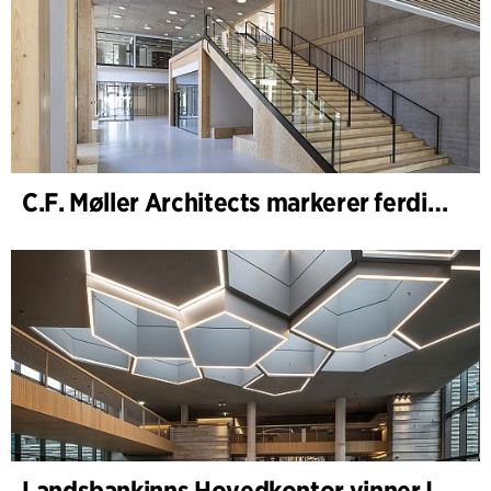
C.F. Møller Architects markerer ferdigstillelsen av WoodHub – Danmarks største kontorbygg i tre
Landsbankinns Hovedkontor vinner Islandske Betongpris