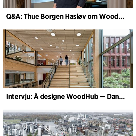
Q&A: Thue Borgen Hasløv om WoodHub
Intervju: Å designe WoodHub — Danmarks største trebygg