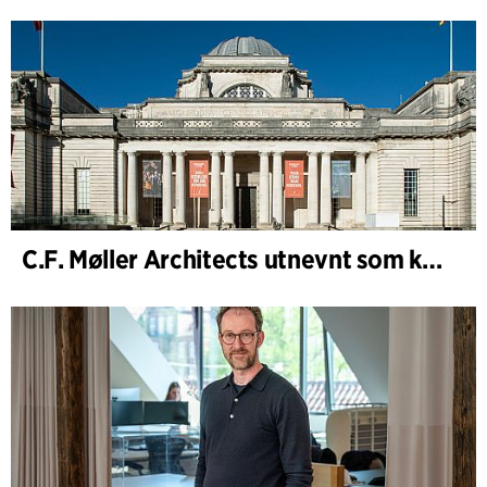
C.F. Møller Architects utnevnt som konseptarkitekt for prosjektet National Museum Cardiff