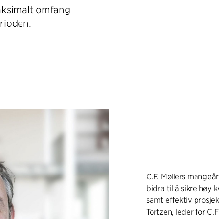
aksimalt omfang
erioden.
C.F. Møllers mangeå
bidra til å sikre høy
samt effektiv prosje
Tortzen, leder for C.F