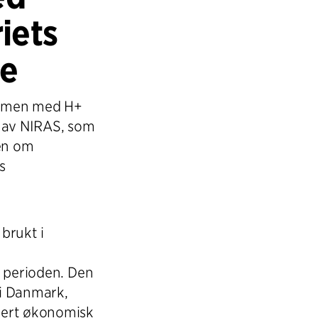
iets
se
sammen med H+
t av NIRAS, som
en om
s
 brukt i
e perioden. Den
 i Danmark,
mert økonomisk