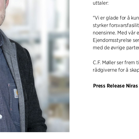
uttaler:
"Vi er glade for å k
styrker forsvarsfasili
noensinne. Med vår er
Ejendomsstyrelse ser
med de øvrige parte
C.F. Møller ser frem
rådgiverne for å ska
Press Release Niras