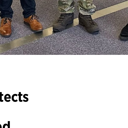
tects
ed