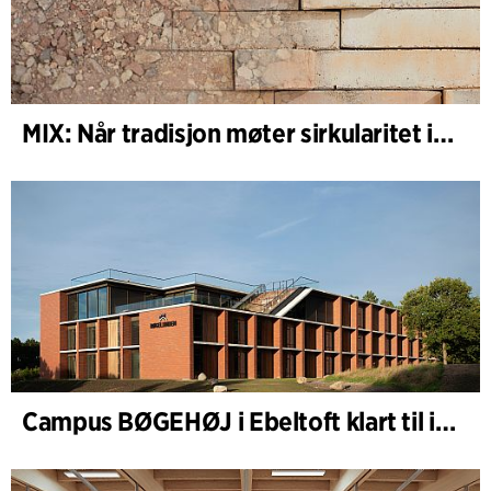
MIX: Når tradisjon møter sirkularitet i arkitekturen
Campus BØGEHØJ i Ebeltoft klart til innvielse: Unik trebygning ferdigstilt