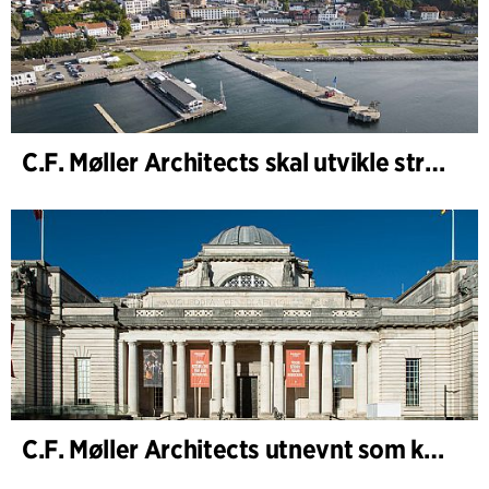
C.F. Møller Architects skal utvikle strategien for Knutepunkt Larvik og indre havn
C.F. Møller Architects utnevnt som konseptarkitekt for prosjektet National Museum Cardiff