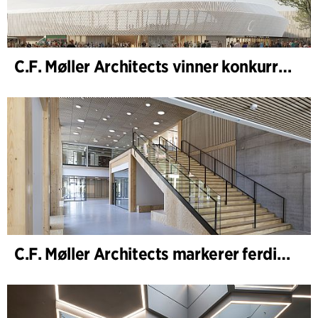
C.F. Møller Architects vinner konkurranse om nytt stadion i Malmö
C.F. Møller Architects markerer ferdigstillelsen av WoodHub – Danmarks største kontorbygg i tre