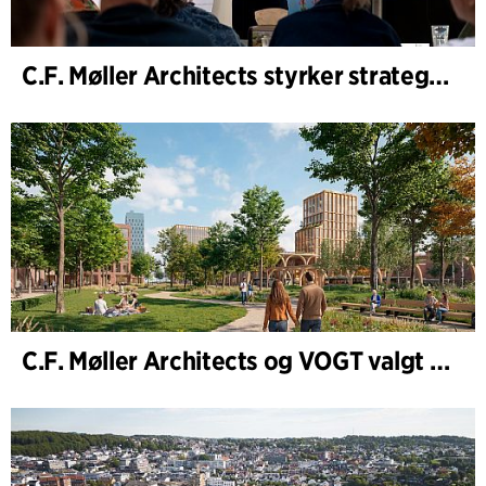
C.F. Møller Architects styrker strategisk rådgivning i tidlige faser
C.F. Møller Architects og VOGT valgt til å forme fremtidens Hamburg-Altona