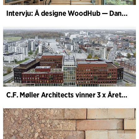
Intervju: Å designe WoodHub — Danmarks største trebygg
C.F. Møller Architects vinner 3 x Årets Bygg 2025