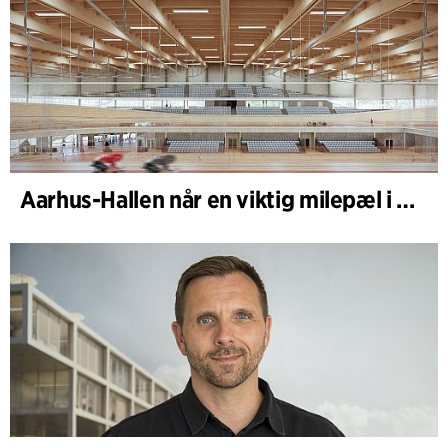
Aarhus-Hallen når en viktig milepæl i den pågående skisseprosessen