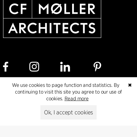
We use cookies to page function and statistics. By
✖
Cookie policy
Data ethics policy
Privacy policy
continuing to visit this site you agree to our use of
cookies.
Read more
Whistleblower
Ok, I accept cookies