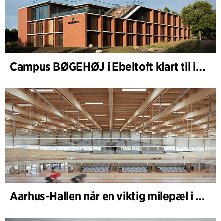
Campus BØGEHØJ i Ebeltoft klart til innvielse: Unik trebygning ferdigstilt
Aarhus-Hallen når en viktig milepæl i den pågående skisseprosessen