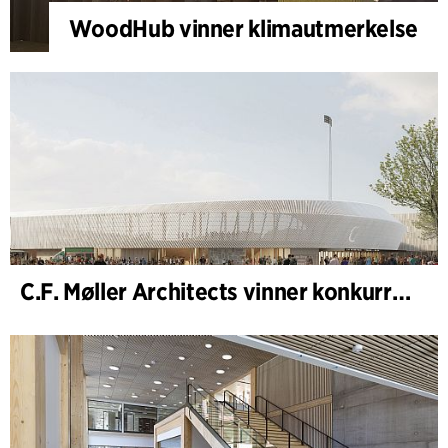
WoodHub vinner klimautmerkelse
C.F. Møller Architects vinner konkurranse om nytt stadion i Malmö