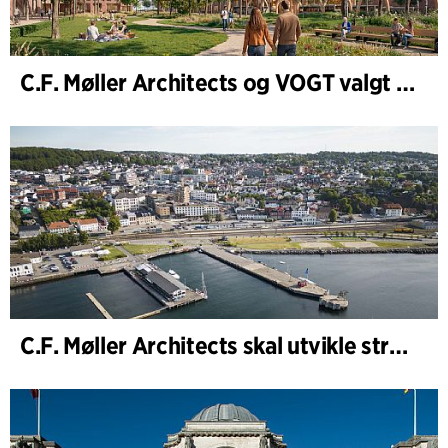
C.F. Møller Architects og VOGT valgt til å forme fremtidens Hamburg-Altona
C.F. Møller Architects skal utvikle strategien for Knutepunkt Larvik og indre havn