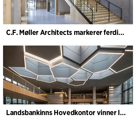
C.F. Møller Architects markerer ferdigstillelsen av WoodHub – Danmarks største kontorbygg i tre
Landsbankinns Hovedkontor vinner Islandske Betongpris