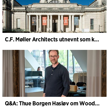
C.F. Møller Architects utnevnt som konseptarkitekt for prosjektet National Museum Cardiff
Q&A: Thue Borgen Hasløv om WoodHub