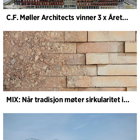
C.F. Møller Architects vinner 3 x Årets Bygg 2025
MIX: Når tradisjon møter sirkularitet i arkitekturen