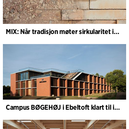
MIX: Når tradisjon møter sirkularitet i arkitekturen
Campus BØGEHØJ i Ebeltoft klart til innvielse: Unik trebygning ferdigstilt