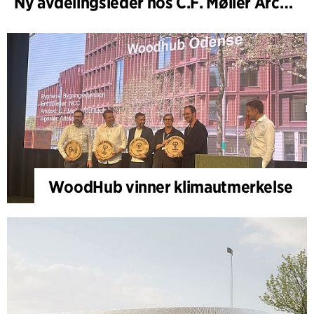
Ny avdelingsleder hos C.F. Møller Architects i København
WoodHub vinner klimautmerkelse