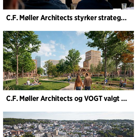
C.F. Møller Architects styrker strategisk rådgivning i tidlige faser
C.F. Møller Architects og VOGT valgt til å forme fremtidens Hamburg-Altona