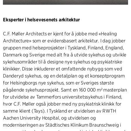
Eksperter i helsevesenets arkitektur
C.F. Møller Architects er kjent for å jobbe med «Healing
Architecture» som er evidensbasert arkitektur. I dag jobber
gruppen med helseprosjekter i Tyskland, Finland, England,
Danmark og Sverige med alt fra å utvide sykehus og utvikle
sykehusområder til å designe nye sykehus og psykiatriske
klinikker. Disse inkluderer et omfattende nybygg som ved
Danderyd sykehus, og en detaljplan og et konseptprogram
for Helsingborgs nye sykehus, som er Sveriges største
pågående sykehusprosjekt. Samt en 160 000 m² masterplan
for utvidelse av Tammerfors universitetssykehus i Finland,
hvor C.F. Møller også jobber med ny psykiatrisk klinikk for
samme klient (Tays). I Tyskland er utvidelsen av RWTH
Aachen University Hospital, og utvidelsen og
moderniseringen av Städtisches Klinikum Braunschweig i