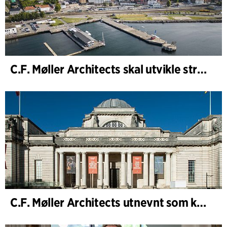
C.F. Møller Architects skal utvikle strategien for Knutepunkt Larvik og indre havn
C.F. Møller Architects utnevnt som konseptarkitekt for prosjektet National Museum Cardiff