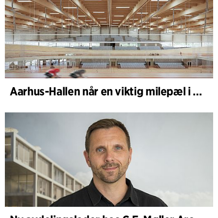
Aarhus-Hallen når en viktig milepæl i den pågående skisseprosessen