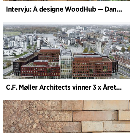
Intervju: Å designe WoodHub — Danmarks største trebygg
C.F. Møller Architects vinner 3 x Årets Bygg 2025