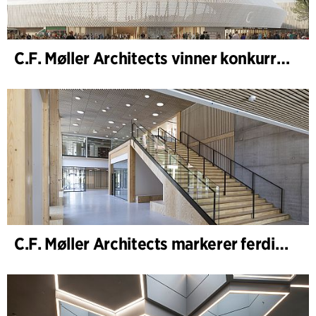
C.F. Møller Architects vinner konkurranse om nytt stadion i Malmö
C.F. Møller Architects markerer ferdigstillelsen av WoodHub – Danmarks største kontorbygg i tre