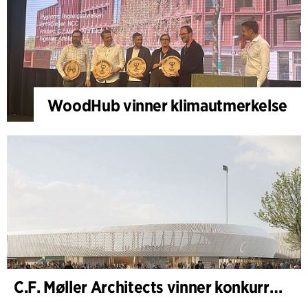
WoodHub vinner klimautmerkelse
C.F. Møller Architects vinner konkurranse om nytt stadion i Malmö