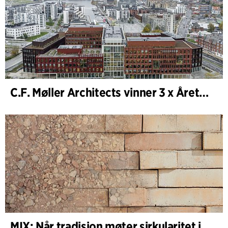
C.F. Møller Architects vinner 3 x Årets Bygg 2025
MIX: Når tradisjon møter sirkularitet i arkitekturen