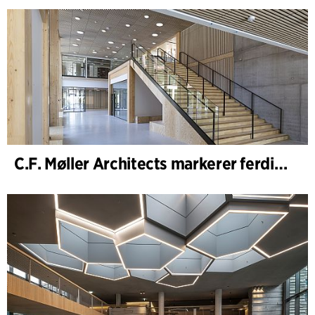
C.F. Møller Architects markerer ferdigstillelsen av WoodHub – Danmarks største kontorbygg i tre