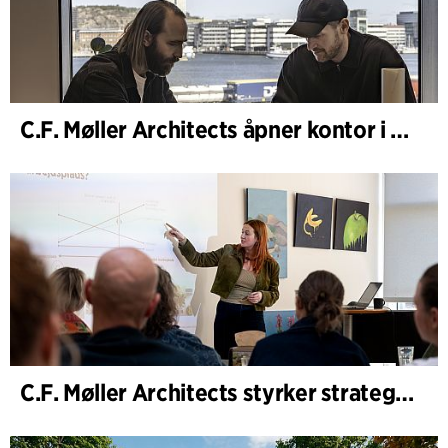
C.F. Møller Architects åpner kontor i Göteborg
C.F. Møller Architects styrker strategisk rådgivning i tidlige faser