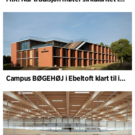
Campus BØGEHØJ i Ebeltoft klart til innvielse: Unik trebygning ferdigstilt