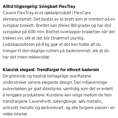
Alltid tilgjengelig: Svingbart FlexTray
Cavere FlexTray er et nøkkelprodukt i FlexCare
skinnesystemet. Det består av et brett som er montert på en
svingbar brakett. Brettet kan dreies 180 grader og har stor
svingakse på 600 mm. Brettet overlapper braketten når det
trekkes inn, slik at det blir tilnærmet usynlig.
Lastekapasiteten på 8 kg gjør at det kan holde alt du
trenger til den daglige rutinen på baderommet, slik at du
har det innen rekkevidde.
Klassisk elegant: Trendfarger for ethvert baderom
De glitrende og haptisk behagelige overflatene
understreker seriens elegante design. Den miljøvennlige
pulverlakken gir god slitestyrke, samtidig som det er enkelt
å rengjøre produktene. Kundene kan velge mellom de fem
trendfargene Caverehvitt, satengbeige, sølv metallic,
antrasitt metallic og karbonsvart, og alle fargene passer i en
rekke interiør.