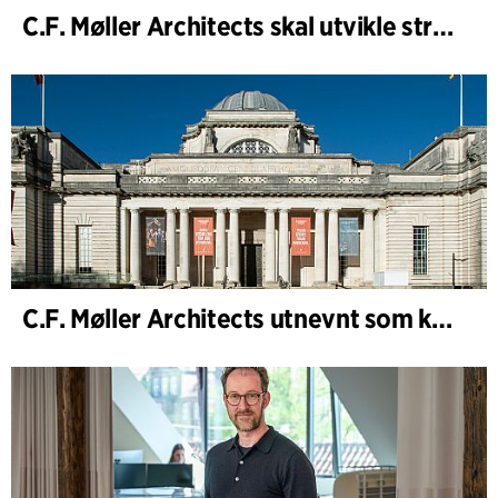
C.F. Møller Architects skal utvikle strategien for Knutepunkt Larvik og indre havn
C.F. Møller Architects utnevnt som konseptarkitekt for prosjektet National Museum Cardiff