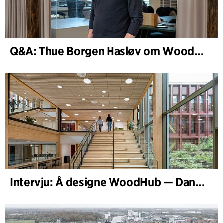
Q&A: Thue Borgen Hasløv om WoodHub
Intervju: Å designe WoodHub — Danmarks største trebygg