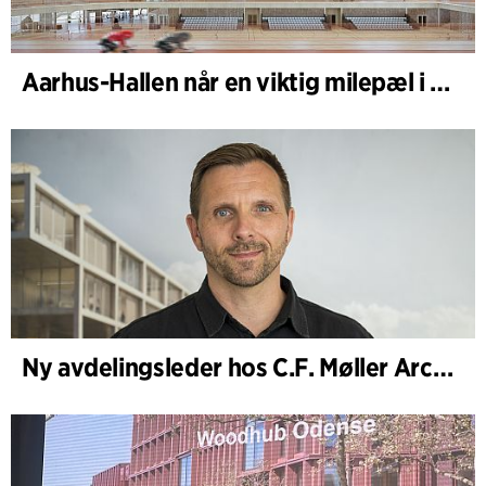
Aarhus-Hallen når en viktig milepæl i den pågående skisseprosessen
Ny avdelingsleder hos C.F. Møller Architects i København