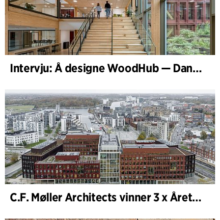
Intervju: Å designe WoodHub — Danmarks største trebygg
C.F. Møller Architects vinner 3 x Årets Bygg 2025