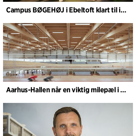
Campus BØGEHØJ i Ebeltoft klart til innvielse: Unik trebygning ferdigstilt
Aarhus-Hallen når en viktig milepæl i den pågående skisseprosessen