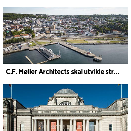
C.F. Møller Architects skal utvikle strategien for Knutepunkt Larvik og indre havn