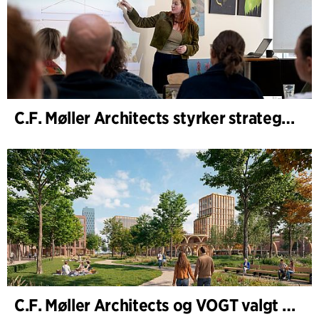
C.F. Møller Architects styrker strategisk rådgivning i tidlige faser
C.F. Møller Architects og VOGT valgt til å forme fremtidens Hamburg-Altona