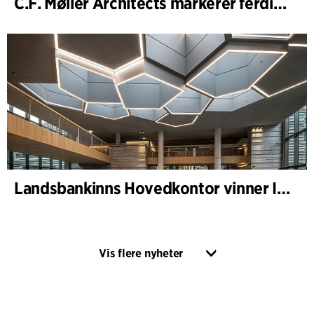
C.F. Møller Architects markerer ferdigstillelsen av WoodHub – Danmarks største kontorbygg i tre
Landsbankinns Hovedkontor vinner Islandske Betongpris
Vis flere nyheter