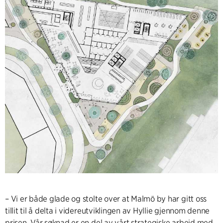
– Vi er både glade og stolte over at Malmö by har gitt oss
tillit til å delta i videreutviklingen av Hyllie gjennom denne
prisen. Vår søknad er en del av vårt strategiske arbeid med