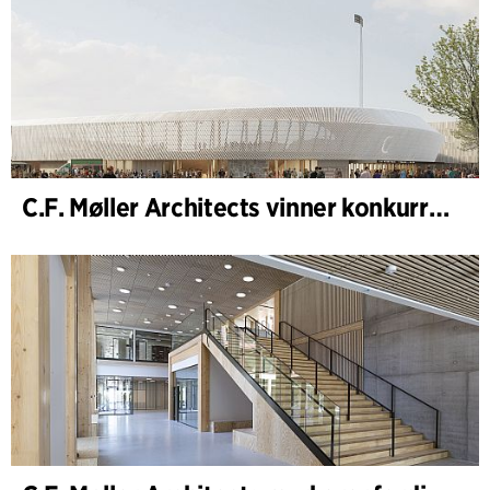
C.F. Møller Architects vinner konkurranse om nytt stadion i Malmö