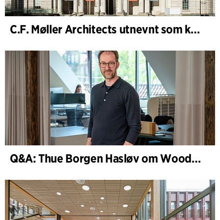
C.F. Møller Architects utnevnt som konseptarkitekt for prosjektet National Museum Cardiff
Q&A: Thue Borgen Hasløv om WoodHub