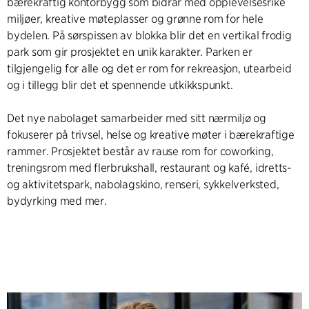
bærekraftig kontorbygg som bidrar med opplevelsesrike
miljøer, kreative møteplasser og grønne rom for hele
bydelen. På sørspissen av blokka blir det en vertikal frodig
park som gir prosjektet en unik karakter. Parken er
tilgjengelig for alle og det er rom for rekreasjon, utearbeid
og i tillegg blir det et spennende utkikkspunkt.
Det nye nabolaget samarbeider med sitt nærmiljø og
fokuserer på trivsel, helse og kreative møter i bærekraftige
rammer. Prosjektet består av rause rom for coworking,
treningsrom med flerbrukshall, restaurant og kafé, idretts-
og aktivitetspark, nabolagskino, renseri, sykkelverksted,
bydyrking med mer.