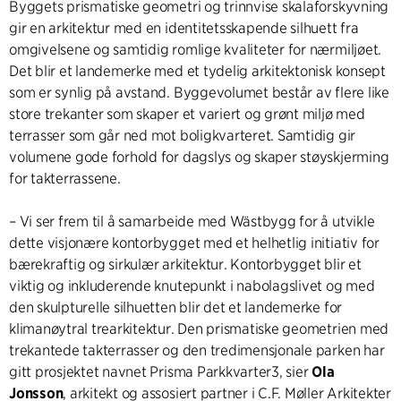
Byggets prismatiske geometri og trinnvise skalaforskyvning
gir en arkitektur med en identitetsskapende silhuett fra
omgivelsene og samtidig romlige kvaliteter for nærmiljøet.
Det blir et landemerke med et tydelig arkitektonisk konsept
som er synlig på avstand. Byggevolumet består av flere like
store trekanter som skaper et variert og grønt miljø med
terrasser som går ned mot boligkvarteret. Samtidig gir
volumene gode forhold for dagslys og skaper støyskjerming
for takterrassene.
– Vi ser frem til å samarbeide med Wästbygg for å utvikle
dette visjonære kontorbygget med et helhetlig initiativ for
bærekraftig og sirkulær arkitektur. Kontorbygget blir et
viktig og inkluderende knutepunkt i nabolagslivet og med
den skulpturelle silhuetten blir det et landemerke for
klimanøytral trearkitektur. Den prismatiske geometrien med
trekantede takterrasser og den tredimensjonale parken har
gitt prosjektet navnet Prisma Parkkvarter3, sier
Ola
Jonsson
, arkitekt og assosiert partner i C.F. Møller Arkitekter