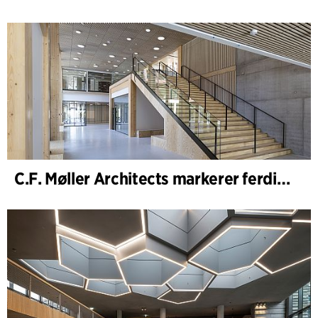
C.F. Møller Architects markerer ferdigstillelsen av WoodHub – Danmarks største kontorbygg i tre