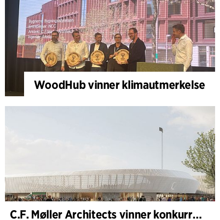
WoodHub vinner klimautmerkelse
C.F. Møller Architects vinner konkurranse om nytt stadion i Malmö