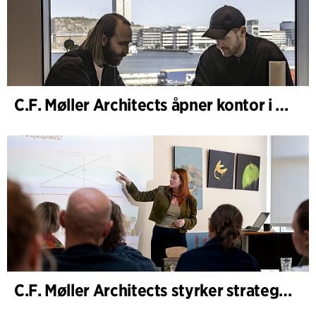
C.F. Møller Architects åpner kontor i Göteborg
C.F. Møller Architects styrker strategisk rådgivning i tidlige faser