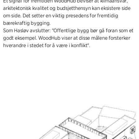
Et signal for fremtiden WoodHub beviser at klimaansvar,
arkitektonisk kvalitet og budsjetthensyn kan eksistere side
om side. Det setter en viktig presedens for fremtidig
bærekraftig bygging.
Som Hasløv avslutter: "Offentlige bygg bør gå foran som et
godt eksempel. WoodHub viser at disse målene forsterker
hverandre i stedet for å være i konflikt".