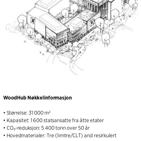
WoodHub Nøkkelinformasjon
• Størrelse: 31 000 m²
• Kapasitet: 1 600 statsansatte fra åtte etater
• CO₂-reduksjon: 5 400 tonn over 50 år
• Hovedmaterialer: Tre (limtre/CLT) and resirkulert