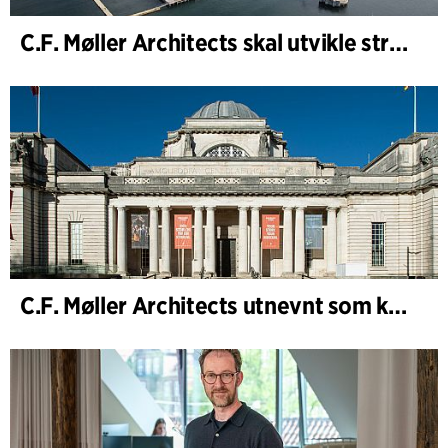
C.F. Møller Architects skal utvikle strategien for Knutepunkt Larvik og indre havn
C.F. Møller Architects utnevnt som konseptarkitekt for prosjektet National Museum Cardiff