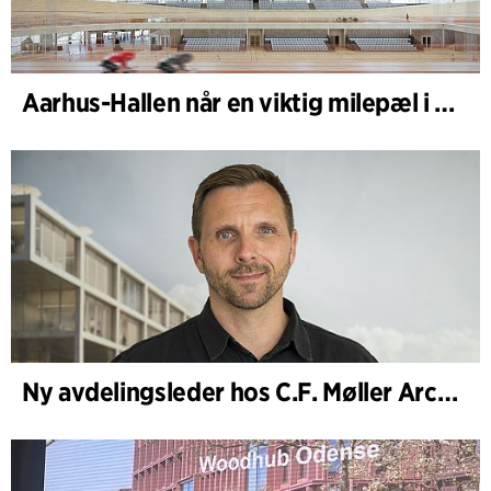
Aarhus-Hallen når en viktig milepæl i den pågående skisseprosessen
Ny avdelingsleder hos C.F. Møller Architects i København