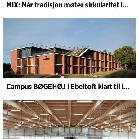
MIX: Når tradisjon møter sirkularitet i arkitekturen
Campus BØGEHØJ i Ebeltoft klart til innvielse: Unik trebygning ferdigstilt