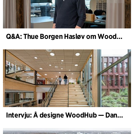
Q&A: Thue Borgen Hasløv om WoodHub
Intervju: Å designe WoodHub — Danmarks største trebygg