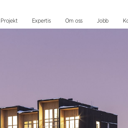
Projekt
Expertis
Om oss
Jobb
K