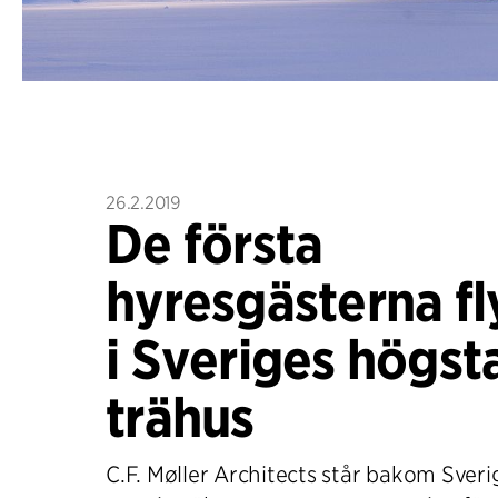
26.2.2019
De första
hyresgästerna fly
i Sveriges högst
trähus
C.F. Møller Architects står bakom Sver