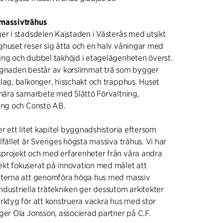
 massivträhus
er i stadsdelen Kajstaden i Västerås med utsikt
huset reser sig åtta och en halv våningar med
ing och dubbel takhöjd i etagelägenheten överst.
ggnaden består av korslimmat trä som bygger
lag, balkonger, hisschakt och trapphus. Huset
 nära samarbete med Slättö Förvaltning,
king och Consto AB.
er ett litet kapitel byggnadshistoria eftersom
lfället är Sveriges högsta massiva trähus. Vi har
projekt och med erfarenheter från våra andra
kt fokuserat på innovation med målet att
eterna att genomföra höga hus med massiv
dustriella trätekniken ger dessutom arkitekter
rktyg för att konstruera vackra hus med stor
ger Ola Jonsson, associerad partner på C.F.