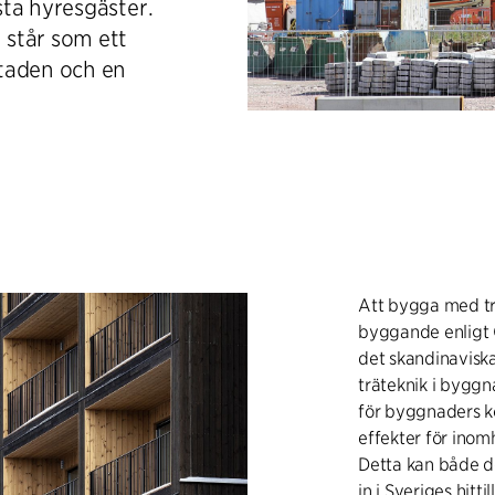
ta hyresgäster.
 står som ett
taden och en
Att bygga med tr
byggande enligt C
det skandinaviska 
träteknik i bygg
för byggnaders ko
effekter för inom
Detta kan både de
in i Sveriges hitt