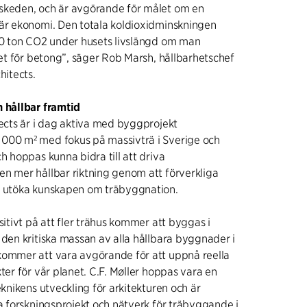
skeden, och är avgörande för målet om en
lär ekonomi. Den totala koldioxidminskningen
550 ton CO2 under husets livslängd om man
llet för betong”, säger Rob Marsh, hållbarhetschef
hitects.
n hållbar framtid
tects är i dag aktiva med byggprojekt
000 m² med fokus på massivträ i Sverige och
h hoppas kunna bidra till att driva
n mer hållbar riktning genom att förverkliga
h utöka kunskapen om träbyggnation.
sitivt på att fler trähus kommer att byggas i
 den kritiska massan av alla hållbara byggnader i
kommer att vara avgörande för att uppnå reella
ter för vår planet. C.F. Møller hoppas vara en
eknikens utveckling för arkitekturen och är
ka forskningsprojekt och nätverk för träbyggande i