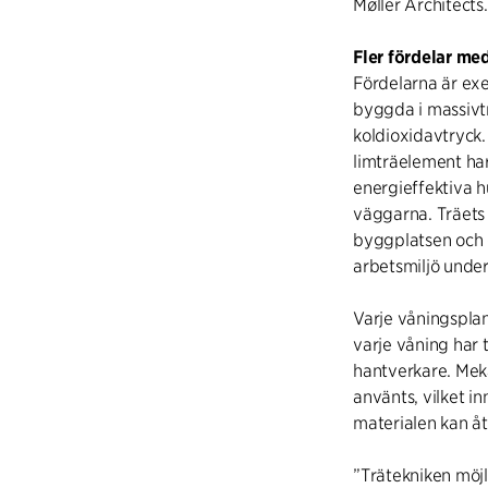
Møller Architects.
Fler fördelar med
Fördelarna är exe
byggda i massivtr
koldioxidavtryck
limträelement har
energieffektiva h
väggarna. Träets 
byggplatsen och 
arbetsmiljö unde
Varje våningspla
varje våning har t
hantverkare. Mek
använts, vilket i
materialen kan å
”Trätekniken möjl