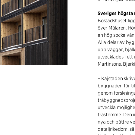
Sveriges högsta
Bostadshuset ligg
över Mälaren. Hög
en hög sockelvån
Alla delar av by
upp väggar, bjälk
utvecklades i ett
Martinsons, Bjer
– Kajstaden skriv
byggnaden för til
genom forsknings
träbyggnadsproje
utveckla möjligh
trästomme. Den in
nya och bättre ve
detaljrikedom, sä