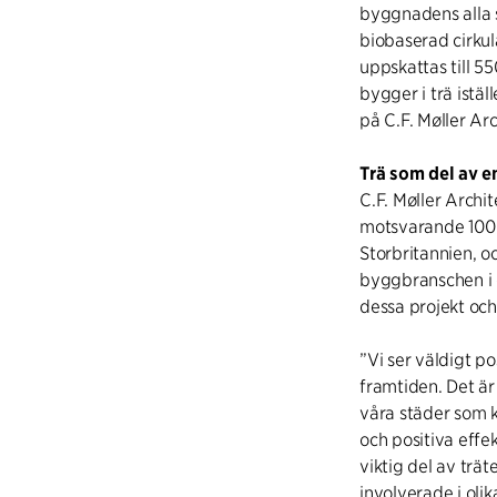
byggnadens alla 
biobaserad cirku
uppskattas till 
bygger i trä istä
på C.F. Møller Arc
Trä som del av e
C.F. Møller Archi
motsvarande 100 
Storbritannien, oc
byggbranschen i e
dessa projekt oc
”Vi ser väldigt po
framtiden. Det är
våra städer som 
och positiva effek
viktig del av trät
involverade i oli