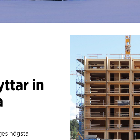
ttar in
a
iges högsta