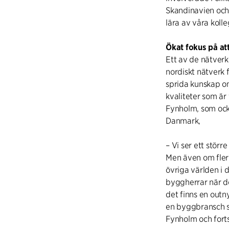
Skandinavien och 
lära av våra koll
Ökat fokus på at
Ett av de nätverk 
nordiskt nätverk
sprida kunskap o
kvaliteter som är
Fynholm, som ocks
Danmark,
– Vi ser ett störr
Men även om fler
övriga världen i d
byggherrar när de
det finns en outn
en byggbransch s
Fynholm och forts