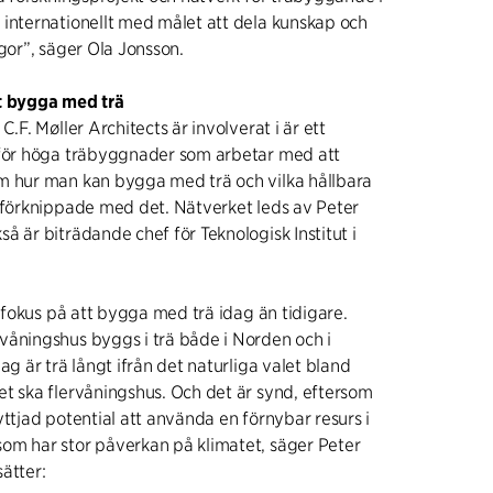
internationellt med målet att dela kunskap och
egor”, säger Ola Jonsson.
t bygga med trä
C.F. Møller Architects är involverat i är ett
 för höga träbyggnader som arbetar med att
m hur man kan bygga med trä och vilka hållbara
 förknippade med det. Nätverket leds av Peter
å är biträdande chef för Teknologisk Institut i
e fokus på att bygga med trä idag än tidigare.
våningshus byggs i trä både i Norden och i
ag är trä långt ifrån det naturliga valet bland
t ska flervåningshus. Och det är synd, eftersom
yttjad potential att använda en förnybar resurs i
om har stor påverkan på klimatet, säger Peter
ätter: