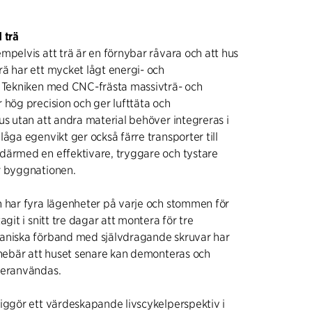
 trä
mpelvis att trä är en förnybar råvara och att hus
ä har ett mycket lågt energi- och
. Tekniken med CNC-frästa massivträ- och
 hög precision och ger lufttäta och
us utan att andra material behöver integreras i
låga egenvikt ger också färre transporter till
därmed en effektivare, tryggare och tystare
r byggnationen.
n har fyra lägenheter på varje och stommen för
agit i snitt tre dagar att montera för tre
aniska förband med självdragande skruvar har
nnebär att huset senare kan demonteras och
teranvändas.
iggör ett värdeskapande livscykelperspektiv i