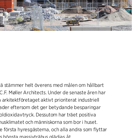
ä stämmer helt överens med målen om hållbart
.F. Møller Architects. Under de senaste åren har
arkitektföretaget aktivt prioriterat industriell
nader eftersom det ger betydande besparingar
ldioxidavtryck. Dessutom har träet positiva
husklimatet och människorna som bor i huset.
 första hyresgästerna, och alla andra som flyttar
ills högsta massivträhus glädjas åt.