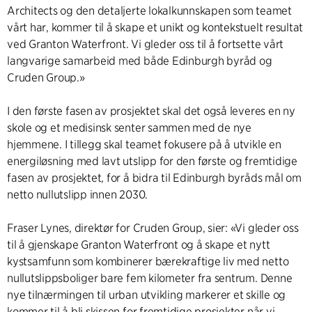
Architects og den detaljerte lokalkunnskapen som teamet
vårt har, kommer til å skape et unikt og kontekstuelt resultat
ved Granton Waterfront. Vi gleder oss til å fortsette vårt
langvarige samarbeid med både Edinburgh byråd og
Cruden Group.»
I den første fasen av prosjektet skal det også leveres en ny
skole og et medisinsk senter sammen med de nye
hjemmene. I tillegg skal teamet fokusere på å utvikle en
energiløsning med lavt utslipp for den første og fremtidige
fasen av prosjektet, for å bidra til Edinburgh byråds mål om
netto nullutslipp innen 2030.
Fraser Lynes, direktør for Cruden Group, sier: «Vi gleder oss
til å gjenskape Granton Waterfront og å skape et nytt
kystsamfunn som kombinerer bærekraftige liv med netto
nullutslippsboliger bare fem kilometer fra sentrum. Denne
nye tilnærmingen til urban utvikling markerer et skille og
kommer til å bli skissen for fremtidige prosjekter når vi