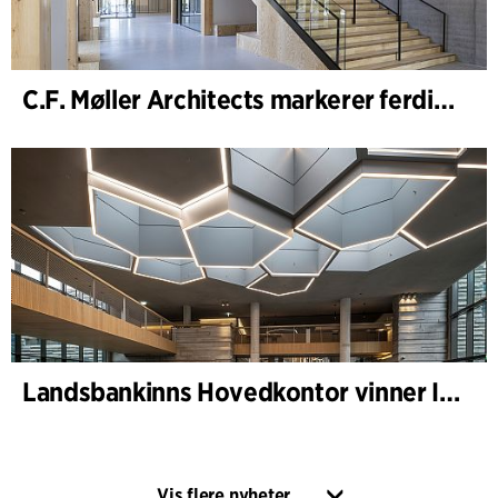
C.F. Møller Architects markerer ferdigstillelsen av WoodHub – Danmarks største kontorbygg i tre
Landsbankinns Hovedkontor vinner Islandske Betongpris
Vis flere nyheter