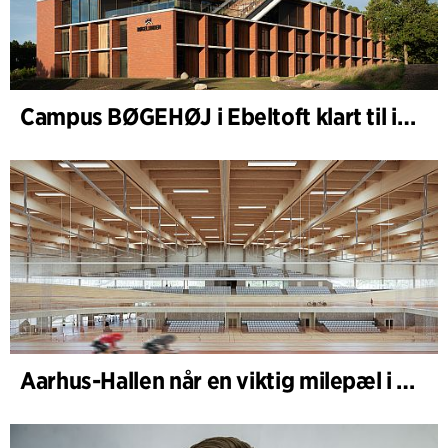
Campus BØGEHØJ i Ebeltoft klart til innvielse: Unik trebygning ferdigstilt
Aarhus-Hallen når en viktig milepæl i den pågående skisseprosessen