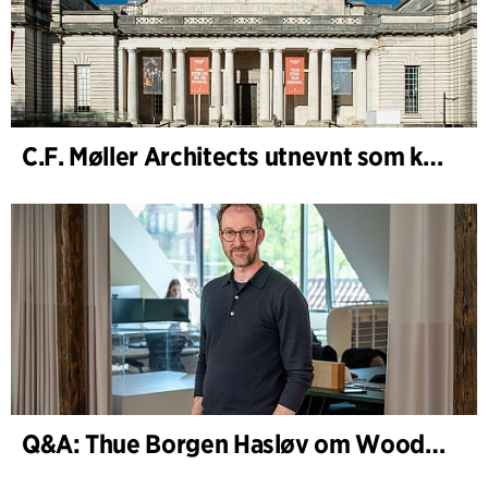
C.F. Møller Architects utnevnt som konseptarkitekt for prosjektet National Museum Cardiff
Q&A: Thue Borgen Hasløv om WoodHub