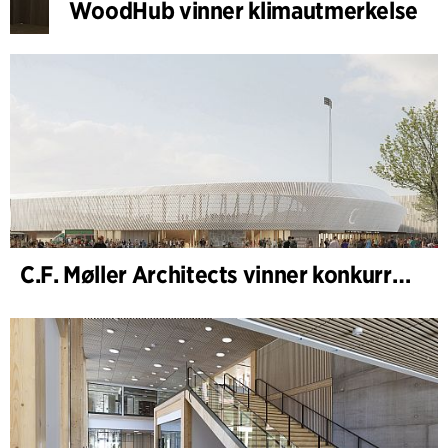
WoodHub vinner klimautmerkelse
C.F. Møller Architects vinner konkurranse om nytt stadion i Malmö