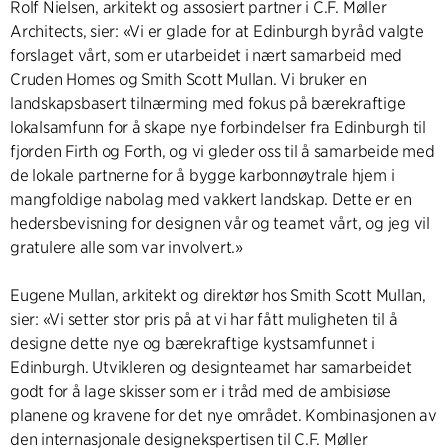
Rolf Nielsen, arkitekt og assosiert partner i C.F. Møller
Architects, sier: «Vi er glade for at Edinburgh byråd valgte
forslaget vårt, som er utarbeidet i nært samarbeid med
Cruden Homes og Smith Scott Mullan. Vi bruker en
landskapsbasert tilnærming med fokus på bærekraftige
lokalsamfunn for å skape nye forbindelser fra Edinburgh til
fjorden Firth og Forth, og vi gleder oss til å samarbeide med
de lokale partnerne for å bygge karbonnøytrale hjem i
mangfoldige nabolag med vakkert landskap. Dette er en
hedersbevisning for designen vår og teamet vårt, og jeg vil
gratulere alle som var involvert.»
Eugene Mullan, arkitekt og direktør hos Smith Scott Mullan,
sier: «Vi setter stor pris på at vi har fått muligheten til å
designe dette nye og bærekraftige kystsamfunnet i
Edinburgh. Utvikleren og designteamet har samarbeidet
godt for å lage skisser som er i tråd med de ambisiøse
planene og kravene for det nye området. Kombinasjonen av
den internasjonale designekspertisen til C.F. Møller