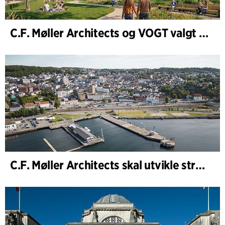
C.F. Møller Architects og VOGT valgt til å forme fremtidens Hamburg-Altona
C.F. Møller Architects skal utvikle strategien for Knutepunkt Larvik og indre havn