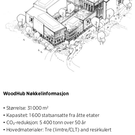
WoodHub Nøkkelinformasjon
• Størrelse: 31 000 m²
• Kapasitet: 1 600 statsansatte fra åtte etater
• CO₂-reduksjon: 5 400 tonn over 50 år
• Hovedmaterialer: Tre (limtre/CLT) and resirkulert