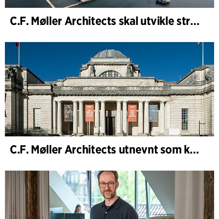
C.F. Møller Architects skal utvikle strategien for Knutepunkt Larvik og indre havn
C.F. Møller Architects utnevnt som konseptarkitekt for prosjektet National Museum Cardiff