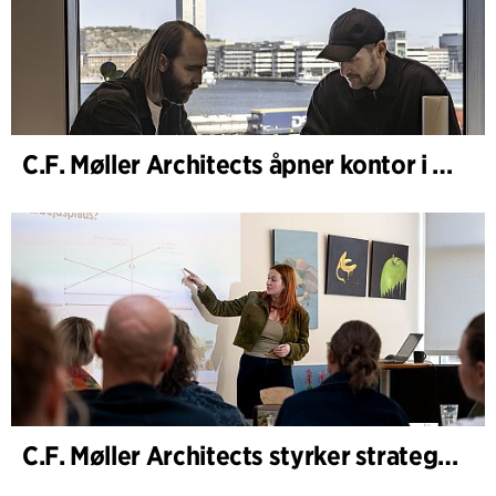
C.F. Møller Architects åpner kontor i Göteborg
C.F. Møller Architects styrker strategisk rådgivning i tidlige faser