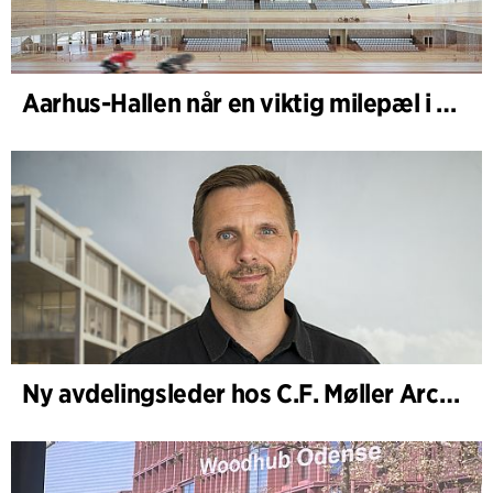
Aarhus-Hallen når en viktig milepæl i den pågående skisseprosessen
Ny avdelingsleder hos C.F. Møller Architects i København