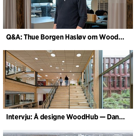
Q&A: Thue Borgen Hasløv om WoodHub
Intervju: Å designe WoodHub — Danmarks største trebygg