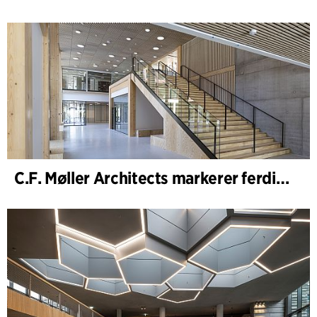
C.F. Møller Architects markerer ferdigstillelsen av WoodHub – Danmarks største kontorbygg i tre