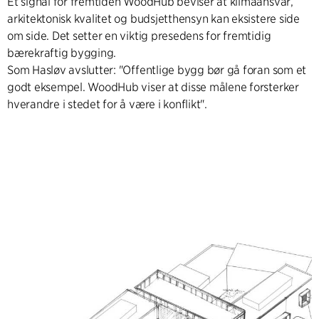
Et signal for fremtiden WoodHub beviser at klimaansvar,
arkitektonisk kvalitet og budsjetthensyn kan eksistere side
om side. Det setter en viktig presedens for fremtidig
bærekraftig bygging.
Som Hasløv avslutter: "Offentlige bygg bør gå foran som et
godt eksempel. WoodHub viser at disse målene forsterker
hverandre i stedet for å være i konflikt".