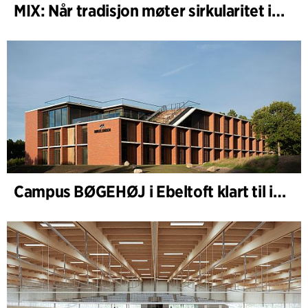
MIX: Når tradisjon møter sirkularitet i arkitekturen
Campus BØGEHØJ i Ebeltoft klart til innvielse: Unik trebygning ferdigstilt