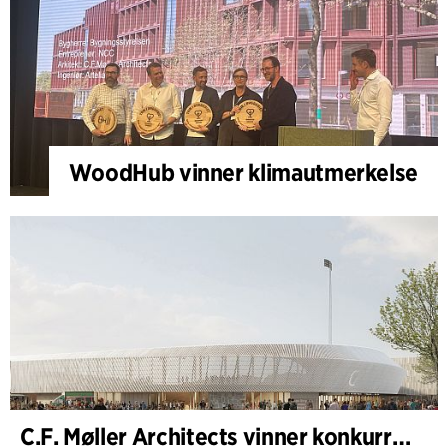
WoodHub vinner klimautmerkelse
C.F. Møller Architects vinner konkurranse om nytt stadion i Malmö