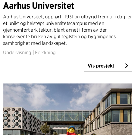
Aarhus Universitet
Høyhus
Industri
Aarhus Universitet, oppført i 1931 og utbygd frem til i dag, er
Infrastruktur
et unikt og helstøpt universitetscampus med en
Sport
gjennomført arkitektur, blant annet i form av den
konsekvente bruken av gul teglstein og bygningenes
Boliger
samhørighet med landskapet.
Borettslag
Undervisning
|
Forskning
Omsorgsboliger
Villaer
Vis prosjekt
Renovering & Transformasjon
Interiør
Landskap
Klimatilpasning
Planlegging
Product Design
Byggherrerådgivning
Workplace Design