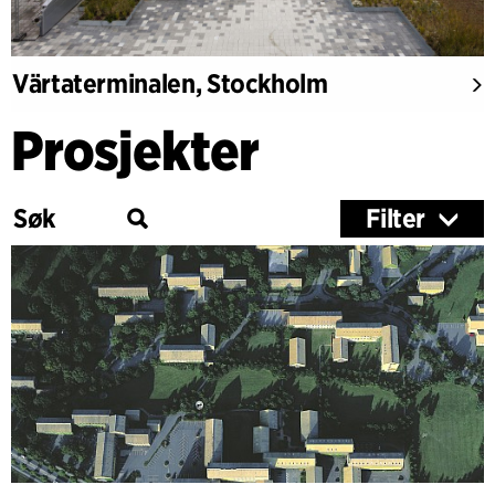
Värtaterminalen, Stockholm
Prosjekter
Filter
Kategori
Undervisning
Kultur
Helse
Forskning
Trebygg
Kontor & Forretningsvirksomhet