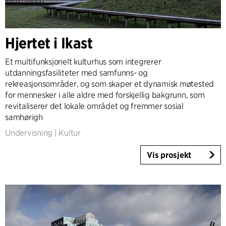
Land
Danmark
Hjertet i Ikast
Norge
Sverige
Et multifunksjonelt kulturhus som integrerer
United Kingdom
utdanningsfasiliteter med samfunns- og
rekreasjonsområder, og som skaper et dynamisk møtested
Tyskland
for mennesker i alle aldre med forskjellig bakgrunn, som
Andre
revitaliserer det lokale området og fremmer sosial
samhørigh
Undervisning
|
Kultur
Vis prosjekt