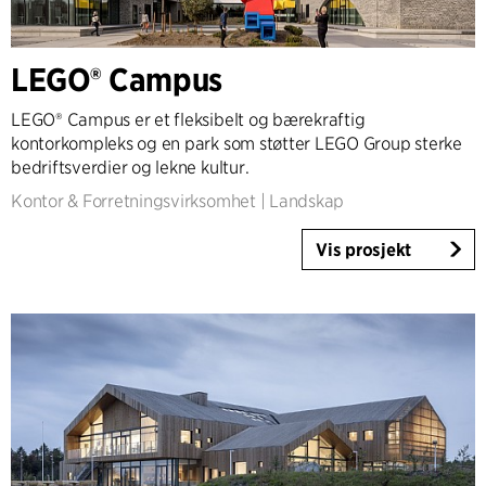
Ekspertise
Architecture & Interior Design
LEGO® Campus
Landscape & Urbanism
LEGO® Campus er et fleksibelt og bærekraftig
Healthcare
kontorkompleks og en park som støtter LEGO Group sterke
Product Design
bedriftsverdier og lekne kultur.
Client Consultancy
Kontor & Forretningsvirksomhet
|
Landskap
Workplace Design
Vis prosjekt
År
2025-2026
2023-2024
2021-2022
2010-2020
2000-2009
1923-1999